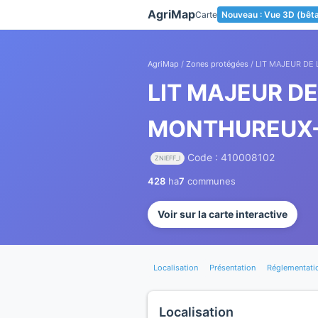
Panneau de gestion des cookies
AgriMap
Carte
Nouveau : Vue 3D (bêt
AgriMap
/
Zones protégées
/ LIT MAJEUR D
LIT MAJEUR D
MONTHUREUX
Code : 410008102
ZNIEFF_I
428
ha
7
communes
Voir sur la carte interactive
Localisation
Présentation
Réglementati
Localisation