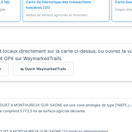
,5 ha)
Carte de l'historique des transactions
Carte des 
foncières (31)
égée
Sieges d'ex
Ventes de terrains agricoles et forestiers
et locaux directement sur la carte ci-dessus, ou ouvrez la v
nt GPX sur WaymarkedTrails.
🥾 Ouvrir WaymarkedTrails
e
RT A MONTHUREUX-SUR-SAONE est une zone protégée de type ZNIEFF_I, co
lle comprend 5 773,5 ha de surface agricole déclarée.
OURT A MONTHUREUX-SUR-SAONE (32 espèces déterminantes)