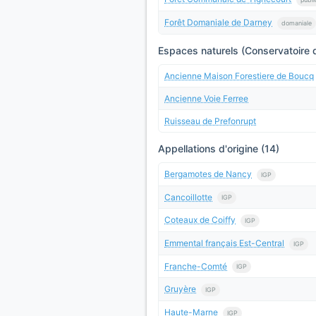
Forêt Domaniale de Darney
domaniale
Espaces naturels (Conservatoire d
Ancienne Maison Forestiere de Boucq
Ancienne Voie Ferree
Ruisseau de Prefonrupt
Appellations d'origine (14)
Bergamotes de Nancy
IGP
Cancoillotte
IGP
Coteaux de Coiffy
IGP
Emmental français Est-Central
IGP
Franche-Comté
IGP
Gruyère
IGP
Haute-Marne
IGP