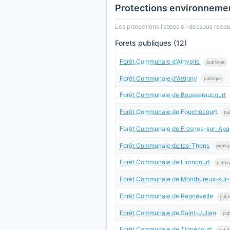
Protections environneme
Les protections listees ci-dessous rec
Forets publiques (12)
Forêt Communale d'Ainvelle
publique
Forêt Communale d'Attigny
publique
Forêt Communale de Bousseraucourt
Forêt Communale de Fouchécourt
pu
Forêt Communale de Fresnes-sur-Ap
Forêt Communale de les-Thons
publiq
Forêt Communale de Lironcourt
publi
Forêt Communale de Monthureux-sur
Forêt Communale de Regnévelle
publ
Forêt Communale de Saint-Julien
pub
Forêt Communale de Tignécourt
publi