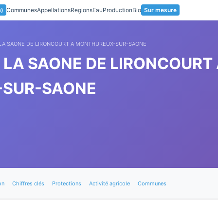
a)
Communes
Appellations
Regions
Eau
Production
Bio
Sur mesure
E LA SAONE DE LIRONCOURT A MONTHUREUX-SUR-SAONE
E LA SAONE DE LIRONCOURT
-SUR-SAONE
on
Chiffres clés
Protections
Activité agricole
Communes