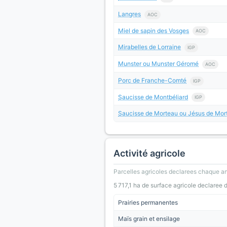
Langres
AOC
Miel de sapin des Vosges
AOC
Mirabelles de Lorraine
IGP
Munster ou Munster Géromé
AOC
Porc de Franche-Comté
IGP
Saucisse de Montbéliard
IGP
Saucisse de Morteau ou Jésus de Mor
Activité agricole
Parcelles agricoles declarees chaque an
5 717,1 ha de surface agricole declaree 
Prairies permanentes
Maïs grain et ensilage