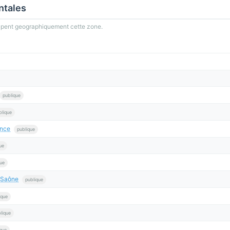
ntales
oupent geographiquement cette zone.
publique
blique
ance
publique
ue
que
-Saône
publique
ique
lique
que