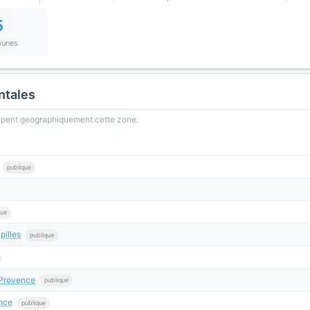
5
unes
ntales
oupent geographiquement cette zone.
publique
que
illes
publique
Provence
publique
nce
publique