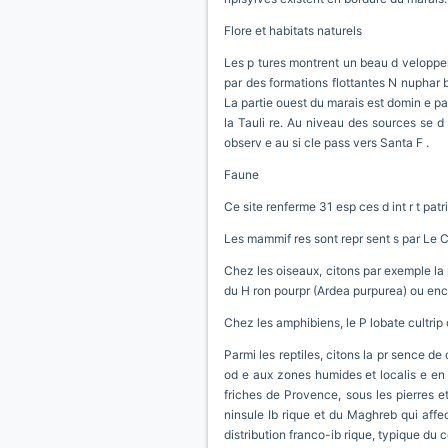
Flore et habitats naturels
Les p tures montrent un beau d veloppem
par des formations flottantes N nuphar b
La partie ouest du marais est domin e pa
la Tauli re. Au niveau des sources se d
observ e au si cle pass vers Santa F .
Faune
Ce site renferme 31 esp ces d int r t pat
Les mammif res sont repr sent s par Le Ca
Chez les oiseaux, citons par exemple la 
du H ron pourpr (Ardea purpurea) ou en
Chez les amphibiens, le P lobate cultrip 
Parmi les reptiles, citons la pr sence de
od e aux zones humides et localis e en P
friches de Provence, sous les pierres e
ninsule Ib rique et du Maghreb qui affe
distribution franco-ib rique, typique du c