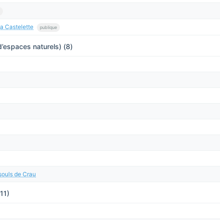
a Castelette
publique
’espaces naturels) (8)
souls de Crau
(11)