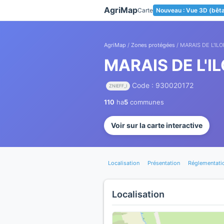
Panneau de gestion des cookies
AgriMap
Carte
Nouveau : Vue 3D (bêt
AgriMap
/
Zones protégées
/ MARAIS DE L'IL
MARAIS DE L'I
Code : 930020172
ZNIEFF_I
110
ha
5
communes
Voir sur la carte interactive
Localisation
Présentation
Réglementati
Localisation