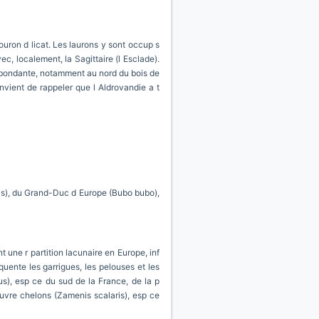
uron d licat. Les laurons y sont occup s
c, localement, la Sagittaire (l Esclade).
s abondante, notamment au nord du bois de
nvient de rappeler que l Aldrovandie a t
ulus), du Grand-Duc d Europe (Bubo bubo),
 une r partition lacunaire en Europe, inf
quente les garrigues, les pelouses et les
s), esp ce du sud de la France, de la p
euvre chelons (Zamenis scalaris), esp ce