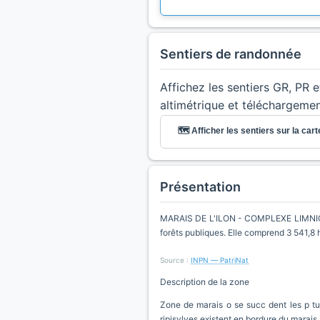
Sentiers de randonnée
Affichez les sentiers GR, PR 
altimétrique et téléchargeme
🗺️ Afficher les sentiers sur la cart
Présentation
MARAIS DE L'ILON - COMPLEXE LIMNIQUE
forêts publiques. Elle comprend 3 541,8 
Source :
INPN — PatriNat
Description de la zone
Zone de marais o se succ dent les p tu
ripisylves existent en bordure du marais.