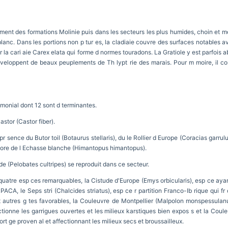
ent des formations Molinie puis dans les secteurs les plus humides, choin et mo
lanc. Dans les portions non p tur es, la cladiaie couvre des surfaces notables ave
r la cari aie Carex elata qui forme d normes touradons. La Gratiole y est parfoi
 veloppent de beaux peuplements de Th lypt rie des marais. Pour m moire, il co
rimonial dont 12 sont d terminantes.
stor (Castor fiber).
pr sence du Butor toil (Botaurus stellaris), du le Rollier d Europe (Coracias garr
core de l Echasse blanche (Himantopus himantopus).
de (Pelobates cultripes) se reproduit dans ce secteur.
 quatre esp ces remarquables, la Cistude d'Europe (Emys orbicularis), esp ce ayant
ACA, le Seps stri (Chalcides striatus), esp ce r partition Franco-Ib rique qui fr 
t autres g tes favorables, la Couleuvre de Montpellier (Malpolon monspessulanu
ctionne les garrigues ouvertes et les milieux karstiques bien expos s et la Coul
ort ge proven al et affectionnant les milieux secs et broussailleux.