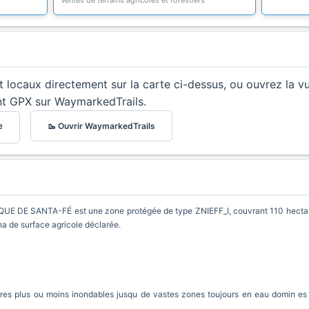
Ventes de terrains agricoles et forestiers
et locaux directement sur la carte ci-dessus, ou ouvrez la v
nt GPX sur WaymarkedTrails.
🥾 Ouvrir WaymarkedTrails
e
 DE SANTA-FÉ est une zone protégée de type ZNIEFF_I, couvrant 110 hectare
ha de surface agricole déclarée.
res plus ou moins inondables jusqu de vastes zones toujours en eau domin es 