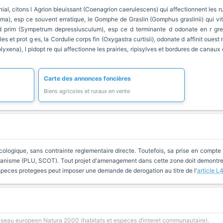
ial, citons l Agrion bleuissant (Coenagrion caerulescens) qui affectionnent les ruis
a), esp ce souvent erratique, le Gomphe de Graslin (Gomphus graslinii) qui vit
d prim (Sympetrum depressiusculum), esp ce d terminante d odonate en r gres
 et prot g es, la Cordulie corps fin (Oxygastra curtisii), odonate d affinit ouest
yxena), l pidopt re qui affectionne les prairies, ripisylves et bordures de canaux o
Carte des annonces foncières
Biens agricoles et ruraux en vente
cologique, sans contrainte reglementaire directe. Toutefois, sa prise en compte 
anisme (PLU, SCOT). Tout projet d'amenagement dans cette zone doit demontrer 
especes protegees peut imposer une demande de derogation au titre de l'
article L
reseau europeen Natura 2000 (habitats et especes d’interet communautaire).