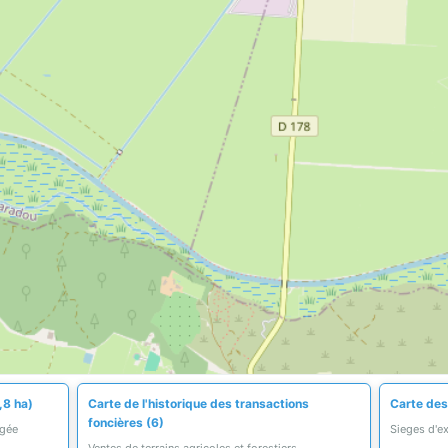
,8 ha)
Carte de l'historique des transactions
Carte des
foncières (6)
égée
Sieges d'ex