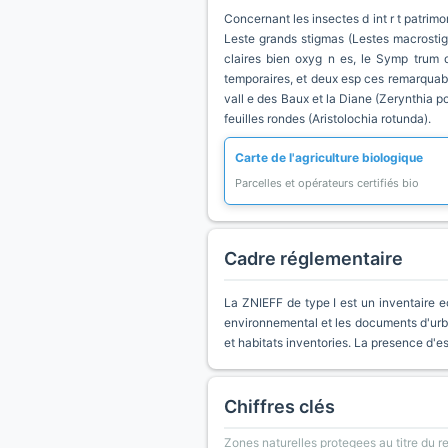
Concernant les insectes d int r t patrimon
Leste grands stigmas (Lestes macrostigm
claires bien oxyg n es, le Symp trum 
temporaires, et deux esp ces remarquables
vall e des Baux et la Diane (Zerynthia pol
feuilles rondes (Aristolochia rotunda).
Carte de l'agriculture biologique
Parcelles et opérateurs certifiés bio
Cadre réglementaire
La ZNIEFF de type I est un inventaire e
environnemental et les documents d'urb
et habitats inventories. La presence d'
Chiffres clés
Zones naturelles protegees au titre du 