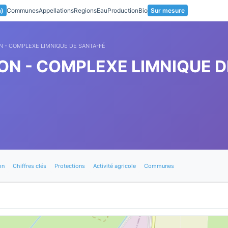
a)
Communes
Appellations
Regions
Eau
Production
Bio
Sur mesure
ON - COMPLEXE LIMNIQUE DE SANTA-FÉ
LON - COMPLEXE LIMNIQUE 
on
Chiffres clés
Protections
Activité agricole
Communes