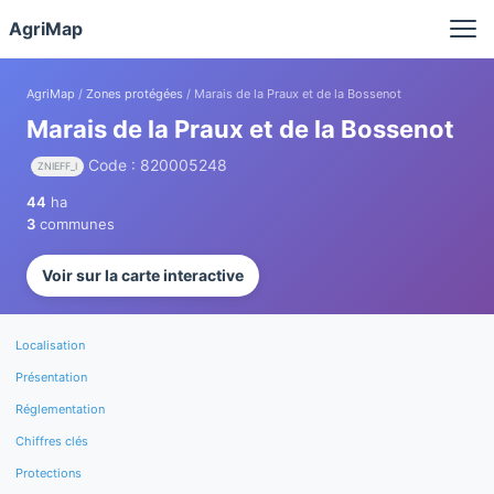
Panneau de gestion des cookies
AgriMap
AgriMap
/
Zones protégées
/ Marais de la Praux et de la Bossenot
Marais de la Praux et de la Bossenot
Code : 820005248
ZNIEFF_I
44
ha
3
communes
Voir sur la carte interactive
Localisation
Présentation
Réglementation
Chiffres clés
Protections