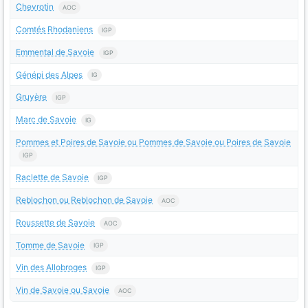
Chevrotin
AOC
Comtés Rhodaniens
IGP
Emmental de Savoie
IGP
Génépi des Alpes
IG
Gruyère
IGP
Marc de Savoie
IG
Pommes et Poires de Savoie ou Pommes de Savoie ou Poires de Savoie
IGP
Raclette de Savoie
IGP
Reblochon ou Reblochon de Savoie
AOC
Roussette de Savoie
AOC
Tomme de Savoie
IGP
Vin des Allobroges
IGP
Vin de Savoie ou Savoie
AOC