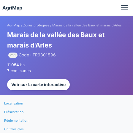
Panneau de gestion des cookies
AgriMap
AgriMap
/
Zones protégées
/ Marais de la vallée des Baux et marais d'Arles
Marais de la vallée des Baux et
marais d'Arles
Code : FR9301596
ZSC
11 054
ha
7
communes
Voir sur la carte interactive
Localisation
Présentation
Réglementation
Chiffres clés