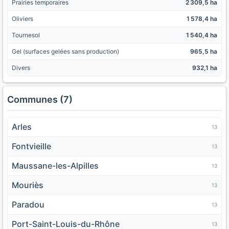
Prairies temporaires
2 309,5 ha
Oliviers
1 578,4 ha
Tournesol
1 540,4 ha
Gel (surfaces gelées sans production)
965,5 ha
Divers
932,1 ha
Communes (7)
Arles
13
Fontvieille
13
Maussane-les-Alpilles
13
Mouriès
13
Paradou
13
Port-Saint-Louis-du-Rhône
13