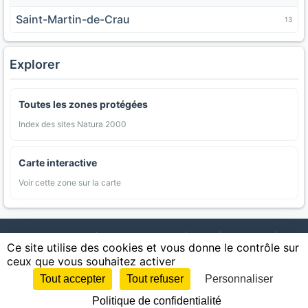
Saint-Martin-de-Crau
13
Explorer
Toutes les zones protégées
Index des sites Natura 2000
Carte interactive
Voir cette zone sur la carte
AgriMap — Données agricoles ouvertes
|
Carte
|
Communes
|
Ce site utilise des cookies et vous donne le contrôle sur
Appellations
|
Regions
|
Cultures
|
Zones protégées
|
Forets
|
ceux que vous souhaitez activer
Littoral
|
Espaces naturels
|
Statistiques
|
Contact
|
Mentions légales
|
Confidentialite
|
CGU
|
CGV
|
Cookies
Tout accepter
Tout refuser
Personnaliser
Sources : IGN, INSEE, Météo-France, SAFER, INRAE, BRGM, INAO, Ministère de
Politique de confidentialité
l'Agriculture