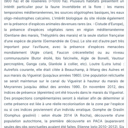
(900 ha) et de roselières (>1000 ha). Plusieurs habitats présentent un
intérêt particulier pour la faune invertébrée et la flore : les mares
temporaires méditerranéennes, les sources oligotrophes basiques, les eaux
oligo-mésotrophes calcaires. L'intérêt biologique du site réside également
en la présence d'espèces animales devenues rares (ex. : Cistude d'Europe),
la présence d'espèces végétales rares en région méditerranéenne
(Gentiane des marais, Thélyptéris des marais) et la seule station française
d'une espèce de plante (Germandrée de Crau). Le site est d'autre part très
important pour l'avifaune, avec la présence d'espèces menacées
mondialement (Aigle criard, Faucon crécerellette) ou au niveau
communautaire (Butor étoilé, Ibis falcinelle, Aigle de Bonelli, Vautour
percnoptère, Ganga cata, Glaréole à collier, etc). Loutre (Lutra lutra) :
Autrefois courante, elle était citée à Beauchamp, à l’étang des Aulnes et
aux marais du Vigueirat (jusqu’aux années 1960). Une population relictuelle
se serait maintenue sur le canal du Vigueirat à hauteur du marais de
Meyrannes jusqu’au début des années 1990. En novembre 2012, des
indices de présence (épreintes) ont été trouvés dans le marais du Vigueirat.
Des prospections complémentaires seront à réaliser afin de déterminer si
cette présence est liée à une réelle recolonisation de la zone par l'espèce
ou si ces indices proviennent d'un individu erratique. Gomphe de Graslin
(Gomphus graslinii) : selon étude 2014 (A Rocha), découverte d'une
population autochtone, la première découverte en PACA (auparavant
seules des obs ponctuelles avaient été faites, Etienne Iorio 2010-2012). Six