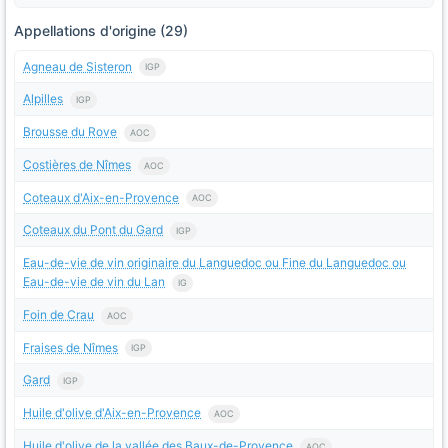
Appellations d'origine (29)
Agneau de Sisteron
IGP
Alpilles
IGP
Brousse du Rove
AOC
Costières de Nîmes
AOC
Coteaux d'Aix-en-Provence
AOC
Coteaux du Pont du Gard
IGP
Eau-de-vie de vin originaire du Languedoc ou Fine du Languedoc ou
Eau-de-vie de vin du Lan
IG
Foin de Crau
AOC
Fraises de Nîmes
IGP
Gard
IGP
Huile d'olive d'Aix-en-Provence
AOC
Huile d'olive de la vallée des Baux-de-Provence
AOC