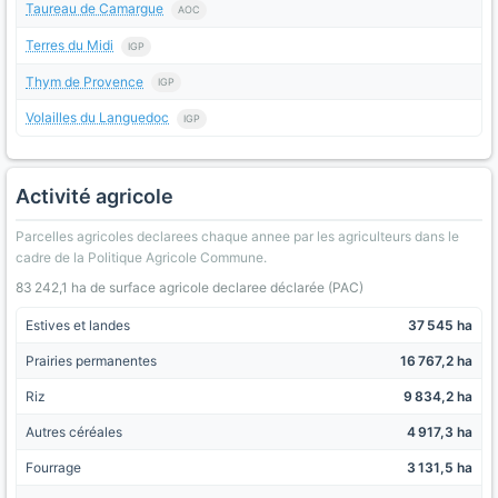
Taureau de Camargue
AOC
Terres du Midi
IGP
Thym de Provence
IGP
Volailles du Languedoc
IGP
Activité agricole
Parcelles agricoles declarees chaque annee par les agriculteurs dans le
cadre de la Politique Agricole Commune.
83 242,1 ha de surface agricole declaree déclarée (PAC)
Estives et landes
37 545 ha
Prairies permanentes
16 767,2 ha
Riz
9 834,2 ha
Autres céréales
4 917,3 ha
Fourrage
3 131,5 ha