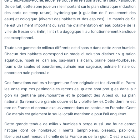
de Creux-sous-Roche, lequel se trouve en relation avec le r seau karstique.
De ce fait, cette zone joue un r le important sur le plan climatique (r duction
des carts de temp rature), hydrologique (r gulation de l' coulement des
eaux) et cologique (diversit des habitats et des esp ces). Le marais de Sa
ne est un l ment important du syst me d'alimentation en eau potable de la
ville de Besan on. Enfin, l int r t p dagogique li au fonctionnement karstique
est exceptionnel.
Toute une gamme de milieux diff rents est dispos e dans cette zone humide.
Chacun des habitats correspond un stade d' volution distinct : v g tation
aquatique, roseli re, cari aie, bas-marais alcalin, prairie para-tourbeuse,
fourr s de saules et bourdaines, aulnaie mar cageuse, aulnaie fr naie ou
encore ch naie p doncul e.
Ces formations vari es h bergent une flore originale et tr s diversifi e. Parmi
les onze esp ces patrimoniales recens es, quatre sont prot g es dans la r
gion (la gentiane pneumonanthe et le potamot des Alpes) ou au plan
national (la renoncule grande douve et la violette lev e). Cette derni re est
rare en France et connue exclusivement dans ce secteur en Franche-Comt
. Ce marais est galement la seule localit mentionn e pour l'ail anguleux.
Cette grande tendue de milieux humides h berge aussi une faune caract
ristique dont de nombreux l ments (amphibiens, oiseaux, papillons,
libellules) sont menac s l chelle de la France ou de la r gion. C est le cas du