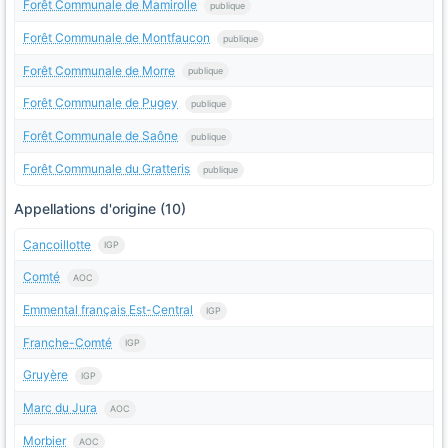
Forêt Communale de Mamirolle
publique
Forêt Communale de Montfaucon
publique
Forêt Communale de Morre
publique
Forêt Communale de Pugey
publique
Forêt Communale de Saône
publique
Forêt Communale du Gratteris
publique
Appellations d'origine (10)
Cancoillotte
IGP
Comté
AOC
Emmental français Est-Central
IGP
Franche-Comté
IGP
Gruyère
IGP
Marc du Jura
AOC
Morbier
AOC