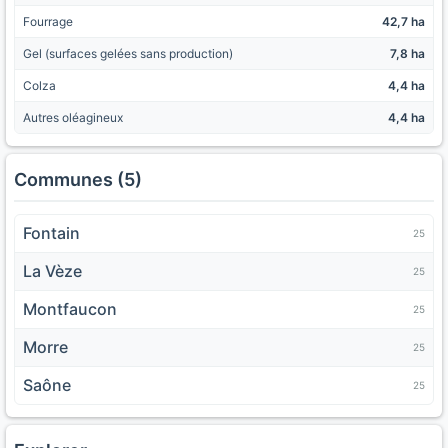
Fourrage
42,7 ha
Gel (surfaces gelées sans production)
7,8 ha
Colza
4,4 ha
Autres oléagineux
4,4 ha
Communes (5)
Fontain
25
La Vèze
25
Montfaucon
25
Morre
25
Saône
25