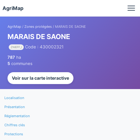
Panneau de gestion des cookies
AgriMap
AgriMap
/
Zones protégées
/ MARAIS DE SAONE
MARAIS DE SAONE
Code : 430002321
ZNIEFF_I
787
ha
5
communes
Voir sur la carte interactive
Localisation
Présentation
Réglementation
Chiffres clés
Protections