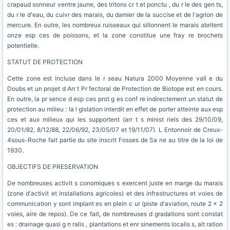
crapaud sonneur ventre jaune, des tritons cr t et ponctu , du r le des gen ts,
du r le d'eau, du cuivr des marais, du damier de la succise et de l'agrion de
mercure. En outre, les nombreux ruisseaux qui sillonnent le marais abritent
onze esp ces de poissons, et la zone constitue une fray re brochets
potentielle.
STATUT DE PROTECTION
Cette zone est incluse dans le r seau Natura 2000 Moyenne vall e du
Doubs et un projet d Arr t Pr fectoral de Protection de Biotope est en cours.
En outre, la pr sence d esp ces prot g es conf re indirectement un statut de
protection au milieu : la l gislation interdit en effet de porter atteinte aux esp
ces et aux milieux qui les supportent (arr t s minist riels des 29/10/09,
20/01/82, 8/12/88, 22/06/92, 23/05/07 et 19/11/07). L Entonnoir de Creux-
4sous-Roche fait partie du site inscrit Fosses de Sa ne au titre de la loi de
1930.
OBJECTIFS DE PRESERVATION
De nombreuses activit s conomiques s exercent juste en marge du marais
(zone d'activit et installations agricoles) et des infrastructures et voies de
communication y sont implant es en plein c ur (piste d'aviation, route 2 x 2
voies, aire de repos). De ce fait, de nombreuses d gradations sont constat
es : drainage quasi g n ralis , plantations et enr sinements localis s, alt ration