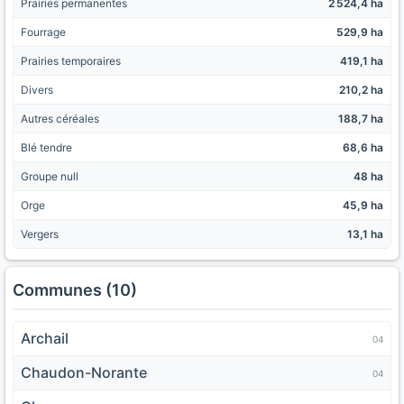
Prairies permanentes
2 524,4 ha
Fourrage
529,9 ha
Prairies temporaires
419,1 ha
Divers
210,2 ha
Autres céréales
188,7 ha
Blé tendre
68,6 ha
Groupe null
48 ha
Orge
45,9 ha
Vergers
13,1 ha
Communes (10)
Archail
04
Chaudon-Norante
04