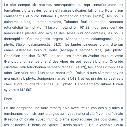
Le site compte six habitats remarquables ou repr sentatifs avec les
formations v g tales des rochers et falaises calcaires [all. phyto. Potentillion
caulescentis et Violo biflorae Cystopteridion fragilis (62.15)], les boulis
calcaires alpins, l ments moyens, Tabouret feuilles rondes (Noccaea
rotundifolia) [all. phyto. Thlaspion rotundifolii (61.22)], qui poss dent de
nombreuses plantes end miques des Alpes sud occidentales, les boulis
thermophiles Calamagrostis argent (Achnatherum calamagrostis) [all.
phyto. Stipion calamagrostis (61.3)], les landes pineuses oro m diterran
ennes Astragale toujours verte (Astragalus sempervirens) [all. phyto.
Ononidion cenisiae (31.7E)], les pelouses corch es Avoine toujours verte
(Helictotrichon sempervirens) des Alpes du sud [sous all. phyto. Ononido
cristatae Helictotrichenion sempervirentis (36.432)], les landes x rophiles d
adret Gen vrier nain (Juniperus nana) et/ou Raisin d ours (Arctostaphylos
uva ursi) [all. phyto. Juniperion nanae (31.43)], et les pin des sylvestres s
ches supra m diterran ennes [all. phyto. Cephalanthero rubrae Pinion
sylvestris (42.59)].
Flore
Le site comprend une flore remarquable avec treize esp ces v g tales d
terminantes, dont six sont prot g es au niveau national : la Pivoine officinale
(Paeonia officinalis subsp. huthii), plante spectaculaire des bois clairs, lisi
res et landes, l Orchis de Spitzel (Orchis spitzelii), l'Inule variable (Inula