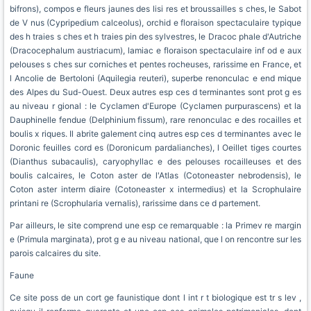
bifrons), compos e fleurs jaunes des lisi res et broussailles s ches, le Sabot
de V nus (Cypripedium calceolus), orchid e floraison spectaculaire typique
des h traies s ches et h traies pin des sylvestres, le Dracoc phale d'Autriche
(Dracocephalum austriacum), lamiac e floraison spectaculaire inf od e aux
pelouses s ches sur corniches et pentes rocheuses, rarissime en France, et
l Ancolie de Bertoloni (Aquilegia reuteri), superbe renonculac e end mique
des Alpes du Sud-Ouest. Deux autres esp ces d terminantes sont prot g es
au niveau r gional : le Cyclamen d'Europe (Cyclamen purpurascens) et la
Dauphinelle fendue (Delphinium fissum), rare renonculac e des rocailles et
boulis x riques. Il abrite galement cinq autres esp ces d terminantes avec le
Doronic feuilles cord es (Doronicum pardalianches), l Oeillet tiges courtes
(Dianthus subacaulis), caryophyllac e des pelouses rocailleuses et des
boulis calcaires, le Coton aster de l'Atlas (Cotoneaster nebrodensis), le
Coton aster interm diaire (Cotoneaster x intermedius) et la Scrophulaire
printani re (Scrophularia vernalis), rarissime dans ce d partement.
Par ailleurs, le site comprend une esp ce remarquable : la Primev re margin
e (Primula marginata), prot g e au niveau national, que l on rencontre sur les
parois calcaires du site.
Faune
Ce site poss de un cort ge faunistique dont l int r t biologique est tr s lev ,