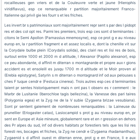
rocailleuses gen vriers et de la Couleuvre verte et jaune (Hierophis
viridiflavus), esp ce remarquable r partition majoritairement Franco-
Italienne qui privil gie les fourr s et les friches.
Les invert br s patrimoniaux sont majoritairement repr sent s par des l pidopt
res et des col opt res. Parmi les premiers, trois esp ces sont d terminantes :
citons le Semi Apollon (Parnassius mnemosyne), esp ce prot g e au niveau
europ en, la r partition fragment e et assez localis e, dont la chenille vit sur
la Corydale bulbe plein (Corydalis solida), des clairi res et lisi res de bois,
surtout entre 1000 et 2000 m d altitude, l Alexanor (Papilio alexanor), esp
ce peu abondante, d affinit m diterran o montagnarde et propre aux r gions
accident es et ensoleill es jusqu 1700 m d altitude et le Moir proven al
(Erebia epistygne), Satyrin s m diterran o montagnard inf od aux pelouses s
ches F tuque cendr e (Festuca cinerea). Trois autres esp ces d terminantes
taient pr sentes historiquement mais n ont pas t observ es r cemment : le
Marbr de Lusitanie (Iberochloe tagis bellezina), la Vanesse des pari taires
(Polygonia egea) et la Zyg ne de la V subie (Zygaena brizae vesubiana).
Sont pr sentent galement de nombreuses remarquables : la Laineuse du
prunellier (Eriogaster catax), Lasiocampid s prot g au niveau europ en, pr
sent en Europe et Asie mineure, globalement rare et en r gression en dehors
des Pr alpes du sud, inf od divers habitats pr forestiers tels que les lisi res
foresti res, bocages et friches, la Zyg ne cendr e (Zygaena rhadamanthus),
Zygaenid s d affinit ouest m diterran enne, prot g e en France, li e aux