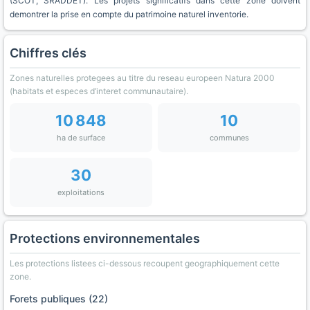
(SCOT, SRADDET). Les projets significatifs dans cette zone doivent
demontrer la prise en compte du patrimoine naturel inventorie.
Chiffres clés
Zones naturelles protegees au titre du reseau europeen Natura 2000
(habitats et especes d’interet communautaire).
10 848
10
ha de surface
communes
30
exploitations
Protections environnementales
Les protections listees ci-dessous recoupent geographiquement cette
zone.
Forets publiques (22)