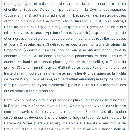
friches, garrigues et boisements clairs o cro t la plante nourrici re de sa
chenille la Badasse (Dorycnium pentaphyllum), la Zyg ne des bugranes
(Zygaena hilaris), autre Zyg nid s, d'affinit ib ro proven ale, li e aux pelouses
et friches s ches o cro t sa plante h te la Bugrane jaune (Ononis natrix), l
Hesp rie des cirses (Pyrgus cirsii), Hesp rid s en r gression, inf od e aux
milieux ouverts et secs, l Apollon (Parnassius apollo), esp ce montagnarde
et en r gression, prot g e au niveau europ en, habitant les rocailles, pelouses
et boulis Crassulac es et Saxifragac es des tages montagnards alpins, la
Proserpine (Zerynthia rumina), esp ce ouest m diterran enne, dont la
chenille vit sur l Aristoloche Aristolochia pistolochia et dont l adulte fr
quente les boulis et coteaux pierreux, chauds et ensoleill s, la T chla du
prunier (Satyrium pruni), esp ce d'affinit eurasiatique temp r e, rare et en
limite d aire, inf od e par sa chenille au prunellier (Prunus spinosa), la T chla
de l'orme (Satyrium w album), esp ce d'affinit eurasiatique temp r e, localis
e et peu commune, ayant fortement r gress e suite au d p rissement des
ormes attaqu s par la graphiose.
Parmi les col opt res, citons la pr sence de plusieurs esp ces d terminantes :
la Rhagie ermite (Rhamnusium bicolor), Cerambycidae vivant dans le bois
mort des cavit s d'arbres vivants, r pandu en Europe mais distribution
discontinue et devenue tr s rare suite la fragmentation de son habitat, le
Carabe de Solier (Carabus solieri), Carabid s tr s localis e, end mique de
Provence, du sud-ouest des Alpes et de Ligurie (end mique franco-italien),