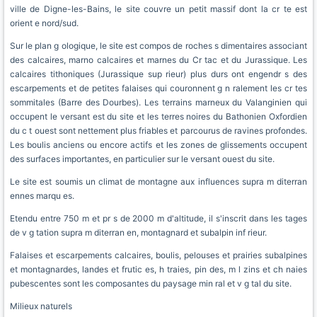
ville de Digne-les-Bains, le site couvre un petit massif dont la cr te est
orient e nord/sud.
Sur le plan g ologique, le site est compos de roches s dimentaires associant
des calcaires, marno calcaires et marnes du Cr tac et du Jurassique. Les
calcaires tithoniques (Jurassique sup rieur) plus durs ont engendr s des
escarpements et de petites falaises qui couronnent g n ralement les cr tes
sommitales (Barre des Dourbes). Les terrains marneux du Valanginien qui
occupent le versant est du site et les terres noires du Bathonien Oxfordien
du c t ouest sont nettement plus friables et parcourus de ravines profondes.
Les boulis anciens ou encore actifs et les zones de glissements occupent
des surfaces importantes, en particulier sur le versant ouest du site.
Le site est soumis un climat de montagne aux influences supra m diterran
ennes marqu es.
Etendu entre 750 m et pr s de 2000 m d'altitude, il s'inscrit dans les tages
de v g tation supra m diterran en, montagnard et subalpin inf rieur.
Falaises et escarpements calcaires, boulis, pelouses et prairies subalpines
et montagnardes, landes et frutic es, h traies, pin des, m l zins et ch naies
pubescentes sont les composantes du paysage min ral et v g tal du site.
Milieux naturels