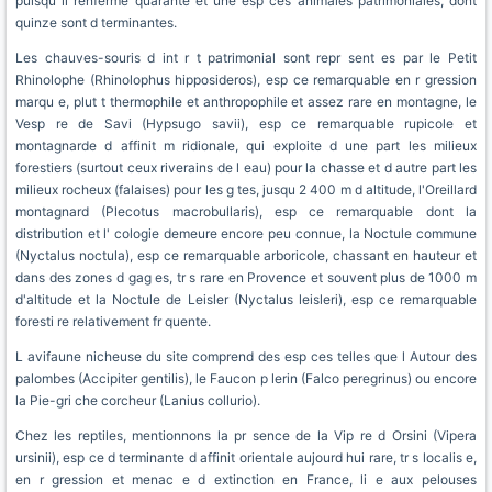
puisqu il renferme quarante et une esp ces animales patrimoniales, dont
quinze sont d terminantes.
Les chauves-souris d int r t patrimonial sont repr sent es par le Petit
Rhinolophe (Rhinolophus hipposideros), esp ce remarquable en r gression
marqu e, plut t thermophile et anthropophile et assez rare en montagne, le
Vesp re de Savi (Hypsugo savii), esp ce remarquable rupicole et
montagnarde d affinit m ridionale, qui exploite d une part les milieux
forestiers (surtout ceux riverains de l eau) pour la chasse et d autre part les
milieux rocheux (falaises) pour les g tes, jusqu 2 400 m d altitude, l'Oreillard
montagnard (Plecotus macrobullaris), esp ce remarquable dont la
distribution et l' cologie demeure encore peu connue, la Noctule commune
(Nyctalus noctula), esp ce remarquable arboricole, chassant en hauteur et
dans des zones d gag es, tr s rare en Provence et souvent plus de 1000 m
d'altitude et la Noctule de Leisler (Nyctalus leisleri), esp ce remarquable
foresti re relativement fr quente.
L avifaune nicheuse du site comprend des esp ces telles que l Autour des
palombes (Accipiter gentilis), le Faucon p lerin (Falco peregrinus) ou encore
la Pie-gri che corcheur (Lanius collurio).
Chez les reptiles, mentionnons la pr sence de la Vip re d Orsini (Vipera
ursinii), esp ce d terminante d affinit orientale aujourd hui rare, tr s localis e,
en r gression et menac e d extinction en France, li e aux pelouses