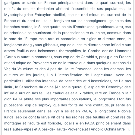
garrigues pr sente en France principalement dans le quart sud-est, les
reliefs du couloir rhodanien abritant l'essentiel de ses populations, le
Mycetophagidae Entoxylon abeillei, esp ce end mique du sud-est de la
France et du nord de l'Italie, fongivore sur les champignons lignicoles des
branches mortes, le Silphe quatre points (Dendroxena quadrimaculata), esp
ce arboricole se nourrissant de la processionnaire du ch ne, commun dans
le nord de l'Europe mais rare et sporadique en r gion m diterran enne, le
longicorne Anaglyptus gibbosus, esp ce ouest-m diterran enne inf od e aux
arbres feuillus des boisements thermophiles, le Carabe dor de Honnorat
(Carabus auratus honnorati), sous esp ce de Carabid s, prot g e en France
et end mique de Provence o on ne le trouve que dans quelques stations du
Var, du Vaucluse et des Alpes de Haute Provence, dans les champs, les
cultures et les jardins, l o l intensification de l agriculture, avec en
particulier l utilisation intensive de pesticides et d insecticides, ne l a pas
limin , le St nochore du ch ne (Anisorus quercus), esp ce de Cerambycidae
inf od e aux ch nes feuilles caduques et aux rables, rare en France o la r
gion PACA abrite ses plus importantes populations, le longicorne Etorufus
pubescens, esp ce saproxylique des for ts de pins d'altitude, pr sente en
France seulement dans les Pyr n es et en PACA, le longicorne Pidonia
lurida, esp ce dont la larve vit dans les racines des feuillus et conif res de
montagne et l'adulte est floricole, localis e en PACA principalement dans
les Hautes-Alpes et Alpes-de-Haute-Provence,et l Anobiid Ochina latreillii.