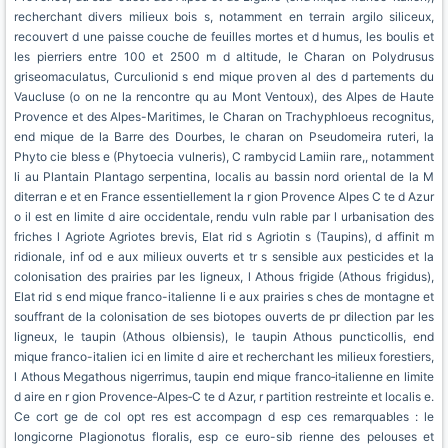
recherchant divers milieux bois s, notamment en terrain argilo siliceux,
recouvert d une paisse couche de feuilles mortes et d humus, les boulis et
les pierriers entre 100 et 2500 m d altitude, le Charan on Polydrusus
griseomaculatus, Curculionid s end mique proven al des d partements du
Vaucluse (o on ne la rencontre qu au Mont Ventoux), des Alpes de Haute
Provence et des Alpes-Maritimes, le Charan on Trachyphloeus recognitus,
end mique de la Barre des Dourbes, le charan on Pseudomeira ruteri, la
Phyto cie bless e (Phytoecia vulneris), C rambycid Lamiin rare,, notamment
li au Plantain Plantago serpentina, localis au bassin nord oriental de la M
diterran e et en France essentiellement la r gion Provence Alpes C te d Azur
o il est en limite d aire occidentale, rendu vuln rable par l urbanisation des
friches l Agriote Agriotes brevis, Elat rid s Agriotin s (Taupins), d affinit m
ridionale, inf od e aux milieux ouverts et tr s sensible aux pesticides et la
colonisation des prairies par les ligneux, l Athous frigide (Athous frigidus),
Elat rid s end mique franco-italienne li e aux prairies s ches de montagne et
souffrant de la colonisation de ses biotopes ouverts de pr dilection par les
ligneux, le taupin (Athous olbiensis), le taupin Athous puncticollis, end
mique franco-italien ici en limite d aire et recherchant les milieux forestiers,
l Athous Megathous nigerrimus, taupin end mique franco‑italienne en limite
d aire en r gion Provence‑Alpes‑C te d Azur, r partition restreinte et localis e.
Ce cort ge de col opt res est accompagn d esp ces remarquables : le
longicorne Plagionotus floralis, esp ce euro-sib rienne des pelouses et