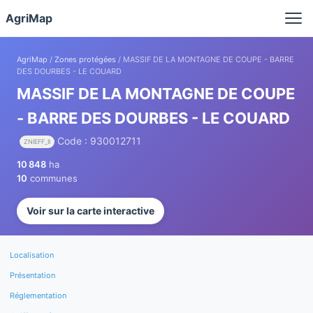
Panneau de gestion des cookies
AgriMap
AgriMap
/
Zones protégées
/ MASSIF DE LA MONTAGNE DE COUPE - BARRE
DES DOURBES - LE COUARD
MASSIF DE LA MONTAGNE DE COUPE
- BARRE DES DOURBES - LE COUARD
Code : 930012711
ZNIEFF_II
10 848
ha
10
communes
Voir sur la carte interactive
Localisation
Présentation
Réglementation