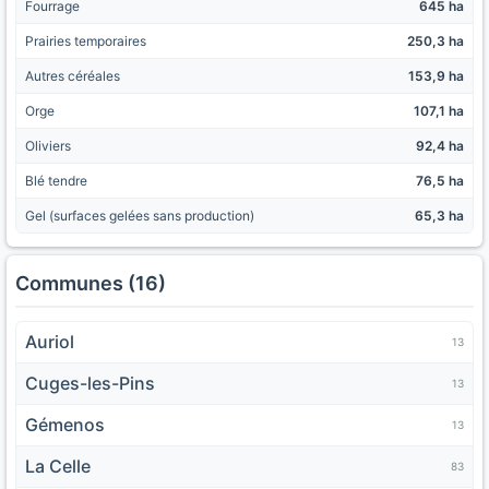
Fourrage
645 ha
Prairies temporaires
250,3 ha
Autres céréales
153,9 ha
Orge
107,1 ha
Oliviers
92,4 ha
Blé tendre
76,5 ha
Gel (surfaces gelées sans production)
65,3 ha
Communes (16)
Auriol
13
Cuges-les-Pins
13
Gémenos
13
La Celle
83