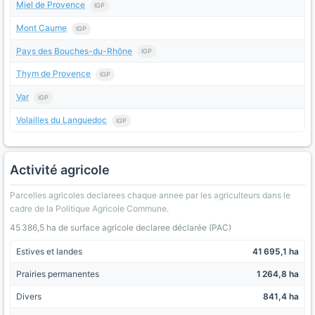
Miel de Provence
IGP
Mont Caume
IGP
Pays des Bouches-du-Rhône
IGP
Thym de Provence
IGP
Var
IGP
Volailles du Languedoc
IGP
Activité agricole
Parcelles agricoles declarees chaque annee par les agriculteurs dans le
cadre de la Politique Agricole Commune.
45 386,5 ha de surface agricole declaree déclarée (PAC)
Estives et landes
41 695,1 ha
Prairies permanentes
1 264,8 ha
Divers
841,4 ha