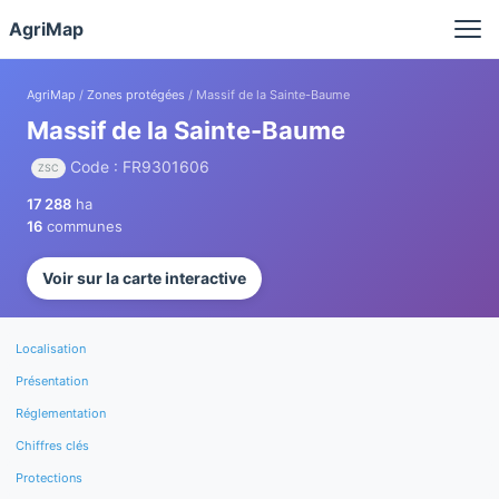
Panneau de gestion des cookies
AgriMap
AgriMap
/
Zones protégées
/ Massif de la Sainte-Baume
Massif de la Sainte-Baume
Code : FR9301606
ZSC
17 288
ha
16
communes
Voir sur la carte interactive
Localisation
Présentation
Réglementation
Chiffres clés
Protections