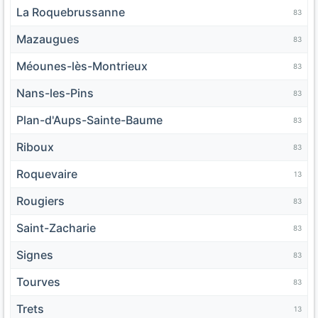
La Roquebrussanne
83
Mazaugues
83
Méounes-lès-Montrieux
83
Nans-les-Pins
83
Plan-d'Aups-Sainte-Baume
83
Riboux
83
Roquevaire
13
Rougiers
83
Saint-Zacharie
83
Signes
83
Tourves
83
Trets
13