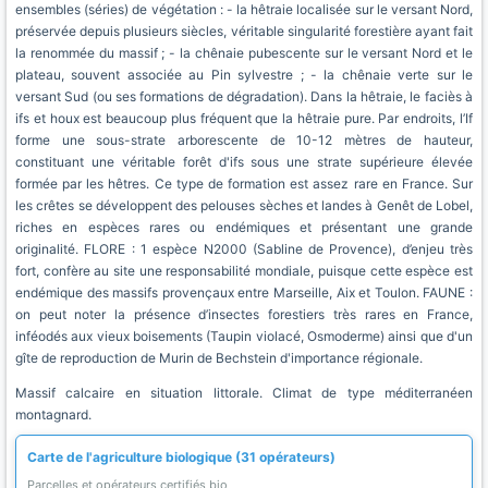
ensembles (séries) de végétation : - la hêtraie localisée sur le versant Nord,
préservée depuis plusieurs siècles, véritable singularité forestière ayant fait
la renommée du massif ; - la chênaie pubescente sur le versant Nord et le
plateau, souvent associée au Pin sylvestre ; - la chênaie verte sur le
versant Sud (ou ses formations de dégradation). Dans la hêtraie, le faciès à
ifs et houx est beaucoup plus fréquent que la hêtraie pure. Par endroits, l’If
forme une sous-strate arborescente de 10-12 mètres de hauteur,
constituant une véritable forêt d'ifs sous une strate supérieure élevée
formée par les hêtres. Ce type de formation est assez rare en France. Sur
les crêtes se développent des pelouses sèches et landes à Genêt de Lobel,
riches en espèces rares ou endémiques et présentant une grande
originalité. FLORE : 1 espèce N2000 (Sabline de Provence), d’enjeu très
fort, confère au site une responsabilité mondiale, puisque cette espèce est
endémique des massifs provençaux entre Marseille, Aix et Toulon. FAUNE :
on peut noter la présence d’insectes forestiers très rares en France,
inféodés aux vieux boisements (Taupin violacé, Osmoderme) ainsi que d'un
gîte de reproduction de Murin de Bechstein d'importance régionale.
Massif calcaire en situation littorale. Climat de type méditerranéen
montagnard.
Carte de l'agriculture biologique (31 opérateurs)
Parcelles et opérateurs certifiés bio