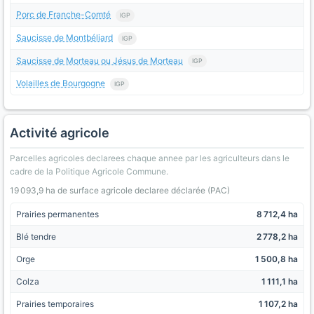
Porc de Franche-Comté
IGP
Saucisse de Montbéliard
IGP
Saucisse de Morteau ou Jésus de Morteau
IGP
Volailles de Bourgogne
IGP
Activité agricole
Parcelles agricoles declarees chaque annee par les agriculteurs dans le
cadre de la Politique Agricole Commune.
19 093,9 ha de surface agricole declaree déclarée (PAC)
Prairies permanentes
8 712,4 ha
Blé tendre
2 778,2 ha
Orge
1 500,8 ha
Colza
1 111,1 ha
Prairies temporaires
1 107,2 ha