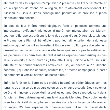
abritent 11 des 15 espèces d'amphibiens* présentes en Franche-Comté et
les 4 espèces de tritons de la région, fait relativement exceptionnel. Le
ruisseau du Bois à Brans héberge une population d'Ecrevisse à pieds
blancs de forte densité.
En plus de leur intérêt herpétologique*, forêt et pelouses abritent une
intéressante avifaune* nicheuse d'intérêt communautaire. Le Martin-
pêcheur d'Europe est présent le long des cours d'eau. Divers pics, tels que
le Pic mar ou le Pic noir bénéficient, pour leur alimentation, de la richesse
entomologique* du milieu forestier. L'Engoulevent d'Europe est également
présent sur les zones ouvertes du site, telles que les coupes forestières, ou
les pelouses. Ces dernières abritent d'autres espèces caractéristiques des
milieux ouverts à semi-ouverts ; l'Alouette lulu qui niche à terre, sous un
arbuste et se nourrit d'insectes prélevés au sol, ou encore la Pie-Grièche
écorcheur, qui chasse criquets, sauterelles, et même campagnols, à partir
de perchoirs divers lui servant de poste d'affût.
Enfin, la forêt de la Serre et les prairies bocagères périphériques sont les
terrains de chasse de plusieurs colonies de chauves-souris. Deux colonies
de Grand rhinolophe et de Murin à oreilles échancrées se reproduisent dans
l'ancien château d'Amange et dans le village de Menotey. Deux colonies de
mise bas de Petit rhinolophe sont suivies dans les villages de Moissey et
Offlanges. D'autres espèces de chauves-souris utilisent le massif de la