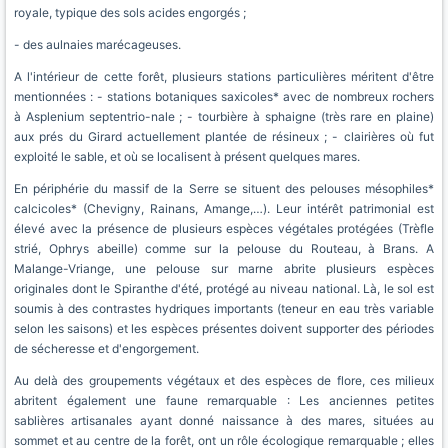
royale, typique des sols acides engorgés ;
- des aulnaies marécageuses.
A l'intérieur de cette forêt, plusieurs stations particulières méritent d'être
mentionnées : - stations botaniques saxicoles* avec de nombreux rochers
à Asplenium septentrio-nale ; - tourbière à sphaigne (très rare en plaine)
aux prés du Girard actuellement plantée de résineux ; - clairières où fut
exploité le sable, et où se localisent à présent quelques mares.
En périphérie du massif de la Serre se situent des pelouses mésophiles*
calcicoles* (Chevigny, Rainans, Amange,…). Leur intérêt patrimonial est
élevé avec la présence de plusieurs espèces végétales protégées (Trèfle
strié, Ophrys abeille) comme sur la pelouse du Routeau, à Brans. A
Malange-Vriange, une pelouse sur marne abrite plusieurs espèces
originales dont le Spiranthe d'été, protégé au niveau national. Là, le sol est
soumis à des contrastes hydriques importants (teneur en eau très variable
selon les saisons) et les espèces présentes doivent supporter des périodes
de sécheresse et d'engorgement.
Au delà des groupements végétaux et des espèces de flore, ces milieux
abritent également une faune remarquable : Les anciennes petites
sablières artisanales ayant donné naissance à des mares, situées au
sommet et au centre de la forêt, ont un rôle écologique remarquable ; elles