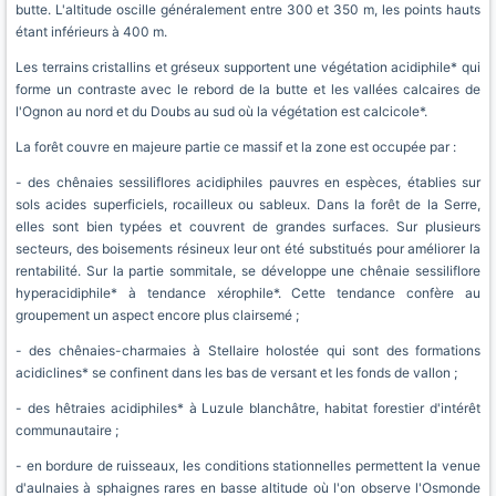
butte. L'altitude oscille généralement entre 300 et 350 m, les points hauts
étant inférieurs à 400 m.
Les terrains cristallins et gréseux supportent une végétation acidiphile* qui
forme un contraste avec le rebord de la butte et les vallées calcaires de
l'Ognon au nord et du Doubs au sud où la végétation est calcicole*.
La forêt couvre en majeure partie ce massif et la zone est occupée par :
- des chênaies sessiliflores acidiphiles pauvres en espèces, établies sur
sols acides superficiels, rocailleux ou sableux. Dans la forêt de la Serre,
elles sont bien typées et couvrent de grandes surfaces. Sur plusieurs
secteurs, des boisements résineux leur ont été substitués pour améliorer la
rentabilité. Sur la partie sommitale, se développe une chênaie sessiliflore
hyperacidiphile* à tendance xérophile*. Cette tendance confère au
groupement un aspect encore plus clairsemé ;
- des chênaies-charmaies à Stellaire holostée qui sont des formations
acidiclines* se confinent dans les bas de versant et les fonds de vallon ;
- des hêtraies acidiphiles* à Luzule blanchâtre, habitat forestier d'intérêt
communautaire ;
- en bordure de ruisseaux, les conditions stationnelles permettent la venue
d'aulnaies à sphaignes rares en basse altitude où l'on observe l'Osmonde