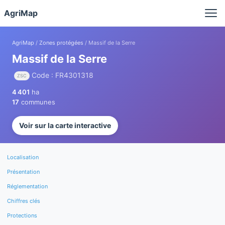
Panneau de gestion des cookies
AgriMap
AgriMap
/
Zones protégées
/ Massif de la Serre
Massif de la Serre
Code : FR4301318
ZSC
4 401
ha
17
communes
Voir sur la carte interactive
Localisation
Présentation
Réglementation
Chiffres clés
Protections