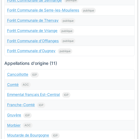
Forêt Communale de Sermange
publique
Forêt Communale de Serre-les-Moulieres
publique
Forêt Communale de Thervay
publique
Forêt Communale de Vriange
publique
Forêt Communale d'Offlanges
publique
Forêt Communale d'Ougney
publique
Appellations d'origine (11)
Cancoillotte
IGP
Comté
AOC
Emmental français Est-Central
IGP
Franche-Comté
IGP
Gruyère
IGP
Morbier
AOC
Moutarde de Bourgogne
IGP