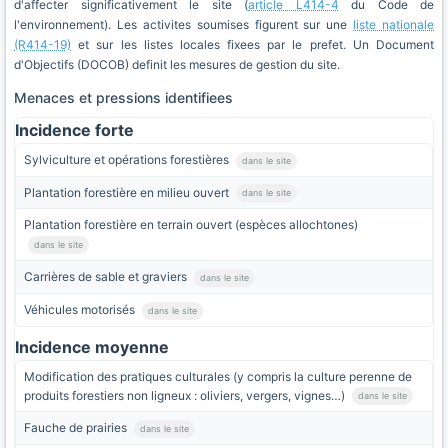
d'affecter significativement le site (
article L414-4
du Code de
l'environnement). Les activites soumises figurent sur une
liste nationale
(R414-19)
et sur les listes locales fixees par le prefet. Un Document
d'Objectifs (DOCOB) definit les mesures de gestion du site.
Menaces et pressions identifiees
Incidence forte
Sylviculture et opérations forestières
dans le site
Plantation forestière en milieu ouvert
dans le site
Plantation forestière en terrain ouvert (espèces allochtones)
dans le site
Carrières de sable et graviers
dans le site
Véhicules motorisés
dans le site
Incidence moyenne
Modification des pratiques culturales (y compris la culture perenne de
produits forestiers non ligneux : oliviers, vergers, vignes…)
dans le site
Fauche de prairies
dans le site