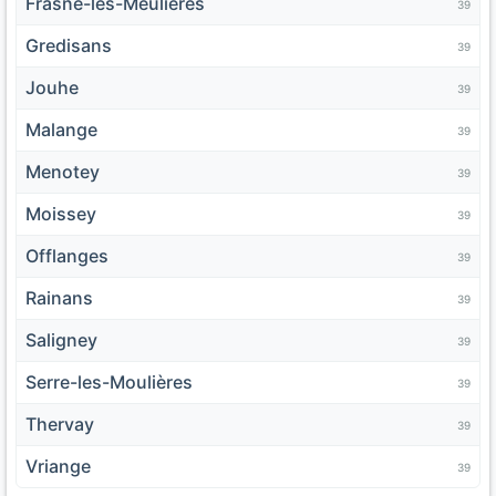
Frasne-les-Meulières
39
Gredisans
39
Jouhe
39
Malange
39
Menotey
39
Moissey
39
Offlanges
39
Rainans
39
Saligney
39
Serre-les-Moulières
39
Thervay
39
Vriange
39