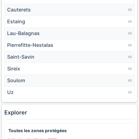
Cauterets
65
Estaing
65
Lau-Balagnas
65
Pierrefitte-Nestalas
65
Saint-Savin
65
Sireix
65
Soulom
65
Uz
65
Explorer
Toutes les zones protégées