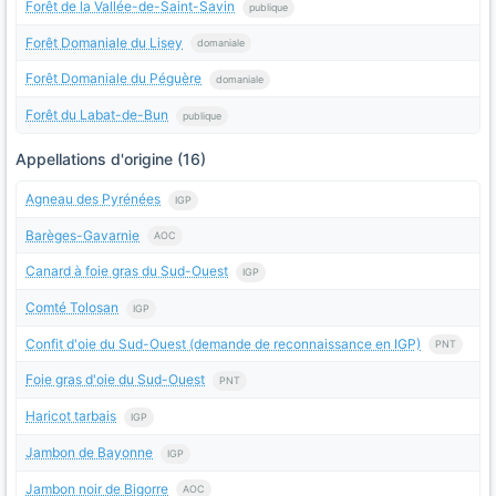
Forêt de la Vallée-de-Saint-Savin
publique
Forêt Domaniale du Lisey
domaniale
Forêt Domaniale du Péguère
domaniale
Forêt du Labat-de-Bun
publique
Appellations d'origine (16)
Agneau des Pyrénées
IGP
Barèges-Gavarnie
AOC
Canard à foie gras du Sud-Ouest
IGP
Comté Tolosan
IGP
Confit d'oie du Sud-Ouest (demande de reconnaissance en IGP)
PNT
Foie gras d'oie du Sud-Ouest
PNT
Haricot tarbais
IGP
Jambon de Bayonne
IGP
Jambon noir de Bigorre
AOC