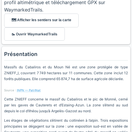
profil altimétrique et téléchargement GPX sur
WaymarkedTrails.
🗺️ Afficher les sentiers sur la carte
🥾 Ouvrir WaymarkedTrails
Présentation
Massifs du Cabaliros et du Moun Né est une zone protégée de type
ZNIEFF_I, couvrant 7 749 hectares sur 11 communes. Cette zone inclut 12
forêts publiques. Elle comprend 65 874,7 ha de surface agricole déclarée.
Source :
INPN — PatriNat
Cette ZNIEFF concerne le massif du Cabaliros et le pic de Monné, cerné
par les gaves de Cauterets et d’Estaing-Azun. La zone s’étend au sud
depuis le col d’Ilhéou jusqu’à Argelès-Gazost au nord.
Les étages de végétations s’étirent du collinéen à l’alpin. Trois expositions
principales se dégagent sur la zone : une exposition sud-est en vallée de