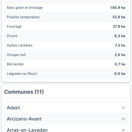
Maïs grain et ensilage
146,9 ha
Prairies temporaires
32,6 ha
Fourrage
27,9 ha
Divers
8,3 ha
Autres céréales
7,5 ha
Groupe null
2,6 ha
Blé tendre
0,7 ha
Légumes ou fleurs
0,6 ha
Communes (11)
Adast
65
Arcizans-Avant
65
Arras-en-Lavedan
65