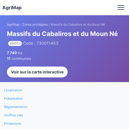
Panneau de gestion des cookies
AgriMap
AgriMap
/
Zones protégées
/ Massifs du Cabaliros et du Moun Né
Massifs du Cabaliros et du Moun Né
Code : 730011453
ZNIEFF_I
7 749
ha
11
communes
Voir sur la carte interactive
Localisation
Présentation
Réglementation
Chiffres clés
Protections