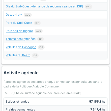
Oie du Sud-Ouest (demande de reconnaissance en IGP)
PNT
Ossau-Iraty
AOC
Porc du Sud-Ouest
IGP
Porc noir de Bigorre
AOC
Tomme des Pyrénées
IGP
Volailles de Gascogne
IGP
Volailles du Béarn
IGP
Activité agricole
Parcelles agricoles declarees chaque annee par les agriculteurs dans le
cadre de la Politique Agricole Commune.
65 030,1 ha de surface agricole declaree déclarée (PAC)
Estives et landes
57 155,1 ha
Prairies permanentes
7 647,4 ha