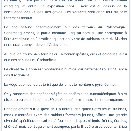
Cauterets, une exposition nord-ouest de l’autre côté du massif en vallée
d’Estaing, et enfin une exposition nord - nord-est au-dessus de la
confluence des vallées des gaves. Les versants sont dans leur majorité
fortement pentus.
Le site s’étend essentiellement sur des terrains du Paléozoïque.
Schématiquement, la partie médiane jusqu’au nord du site correspond à
l’aire anticlinale de Pierrefitte, qui est couverte de schistes noirs du Silurien
et de quartzophyllades de l’Ordovicien.
Au sud, on trouve des terrains du Dévonien (pélites, grès et calcaires) ainsi
que des schistes du Carbonifère.
Le climat de la zone est montagnard humide, car nettement sous l’influence
des flux d’ouest.
La végétation est caractéristique de la haute montagne pyrénéenne.
On y rencontre des espèces végétales endémiques, subendémiques, à aire
disjointe ou en limite d’aire : 80 espèces déterminantes de phanérogames.
Principalement sur le gave de Cauterets, des gorges étroites et fraîches,
assez escarpées avec des habitats forestiers jeunes, offrent une grande
diversité spécifique en arbres à feuilles caduques (tilleuls, frênes, érables,
chênes), mais sont également occupées par la Bruyère arborescente (Erica