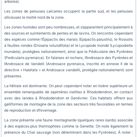
arborea).
Les zones de pelouses calcaires occupent la partie sud, et les pelouses
siliceuses la moitié nord de la zone.
Les zones humides sont peu nombreuses, et s’apparentent principalement à
des sources et suintements de pentes et de ravins. On rencontre cependant
des espèces comme l’Épipactis des marais (Epipactis palustris), le Rossolis
à feuilles rondes (Drosera rotundifolia) et le Lycopode inondé (Lycopodiella
inundata), protégées nationalement, ainsi que la Pédiculaire des Pyrénées
(Pedicularis pyrenaica). En falaises et rochers, l’Androsace des Pyrénées et
l’Androsace de Vandelli (Androsace pyrenaica, inscrite en annexe II de la
directive « Habitats » et Androsace vandellii, protégée nationalement) sont
présentes.
La hêtraie est dominante. On peut cependant noter en lisière supérieure un
ensemble remarquable de sapinières vieillies à Rhododendron, en contact
avec des landes à Rhododendron et Genévrier. Ces habitats offrent aux
galliformes de montagne de la zone des secteurs très favorables en termes
de reproduction et d’hivernage.
La zone présente une faune montagnarde (quelques rares isards) associée
à des espèces plus thermophiles comme la Genette. On note également la
présence du Chat sauvage (non déterminant dans les Pyrénées). À noter :