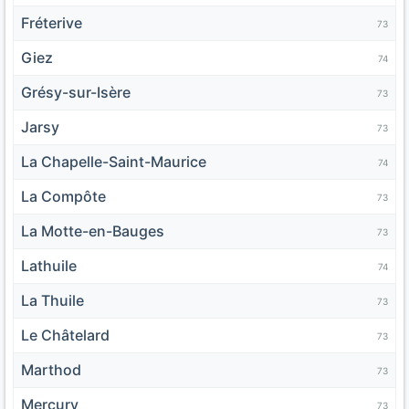
Fréterive
73
Giez
74
Grésy-sur-Isère
73
Jarsy
73
La Chapelle-Saint-Maurice
74
La Compôte
73
La Motte-en-Bauges
73
Lathuile
74
La Thuile
73
Le Châtelard
73
Marthod
73
Mercury
73