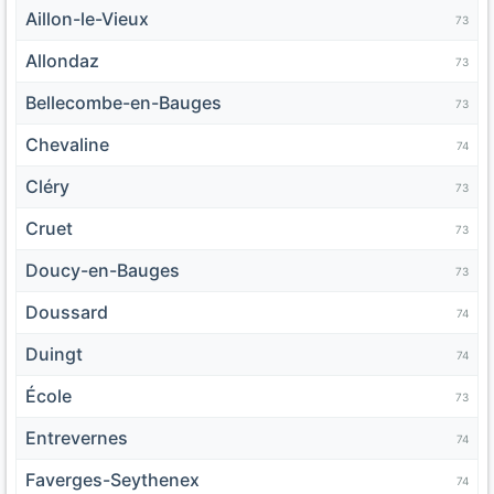
Aillon-le-Vieux
73
Allondaz
73
Bellecombe-en-Bauges
73
Chevaline
74
Cléry
73
Cruet
73
Doucy-en-Bauges
73
Doussard
74
Duingt
74
École
73
Entrevernes
74
Faverges-Seythenex
74