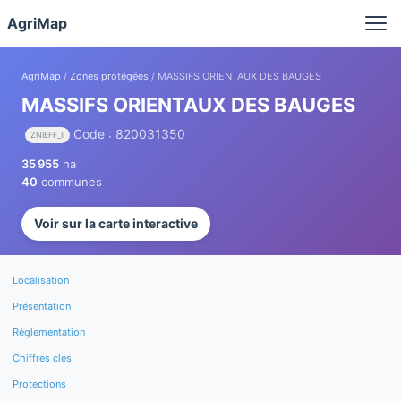
Panneau de gestion des cookies
AgriMap
AgriMap
/
Zones protégées
/ MASSIFS ORIENTAUX DES BAUGES
MASSIFS ORIENTAUX DES BAUGES
Code : 820031350
ZNIEFF_II
35 955
ha
40
communes
Voir sur la carte interactive
Localisation
Présentation
Réglementation
Chiffres clés
Protections