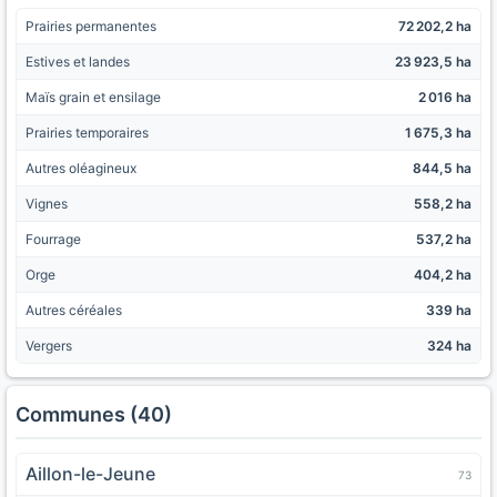
Prairies permanentes
72 202,2 ha
Estives et landes
23 923,5 ha
Maïs grain et ensilage
2 016 ha
Prairies temporaires
1 675,3 ha
Autres oléagineux
844,5 ha
Vignes
558,2 ha
Fourrage
537,2 ha
Orge
404,2 ha
Autres céréales
339 ha
Vergers
324 ha
Communes (40)
Aillon-le-Jeune
73