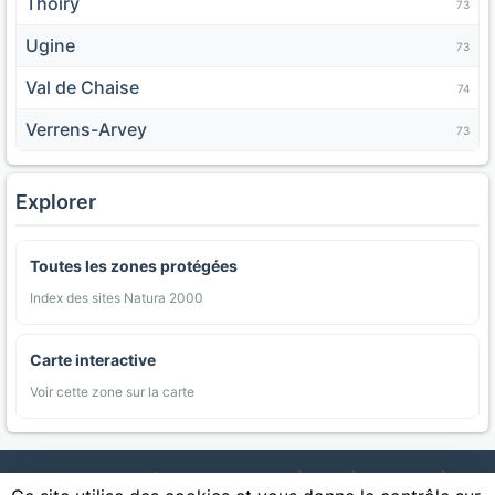
Thoiry
73
Ugine
73
Val de Chaise
74
Verrens-Arvey
73
Explorer
Toutes les zones protégées
Index des sites Natura 2000
Carte interactive
Voir cette zone sur la carte
AgriMap — Données agricoles ouvertes
|
Carte
|
Communes
|