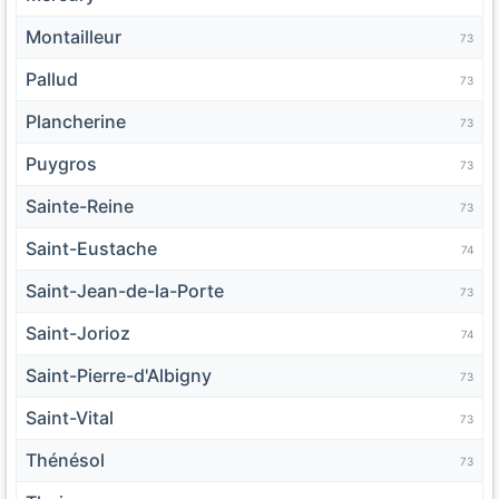
Montailleur
73
Pallud
73
Plancherine
73
Puygros
73
Sainte-Reine
73
Saint-Eustache
74
Saint-Jean-de-la-Porte
73
Saint-Jorioz
74
Saint-Pierre-d'Albigny
73
Saint-Vital
73
Thénésol
73