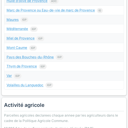
Huile d'olive de Provence
AOC
Marc de Provence ou Eau-de-vie de marc de Provence
IG
Maures
IGP
Méditerranée
IGP
Miel de Provence
IGP
Mont Caume
IGP
Pays des Bouches-du-Rhône
IGP
Thym de Provence
IGP
Var
IGP
Volailles du Languedoc
IGP
Activité agricole
Parcelles agricoles declarees chaque annee par les agriculteurs dans le
cadre de la Politique Agricole Commune.