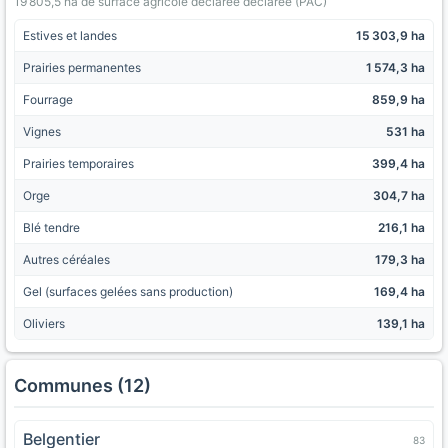
19 805,5 ha de surface agricole declaree déclarée (PAC)
Estives et landes
15 303,9 ha
Prairies permanentes
1 574,3 ha
Fourrage
859,9 ha
Vignes
531 ha
Prairies temporaires
399,4 ha
Orge
304,7 ha
Blé tendre
216,1 ha
Autres céréales
179,3 ha
Gel (surfaces gelées sans production)
169,4 ha
Oliviers
139,1 ha
Communes (12)
Belgentier
83