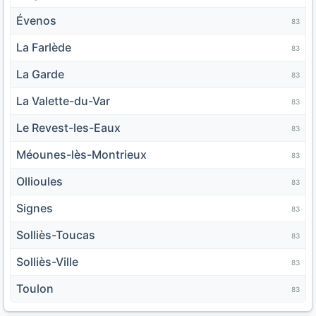
Évenos
83
La Farlède
83
La Garde
83
La Valette-du-Var
83
Le Revest-les-Eaux
83
Méounes-lès-Montrieux
83
Ollioules
83
Signes
83
Solliès-Toucas
83
Solliès-Ville
83
Toulon
83