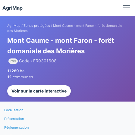
Panneau de gestion des cookies
AgriMap
AgriMap
/
Zones protégées
/ Mont Caume - mont Faron - forêt domaniale
des Morières
Mont Caume - mont Faron - forêt
domaniale des Morières
Code : FR9301608
ZSC
11 289
ha
12
communes
Voir sur la carte interactive
Localisation
Présentation
Réglementation