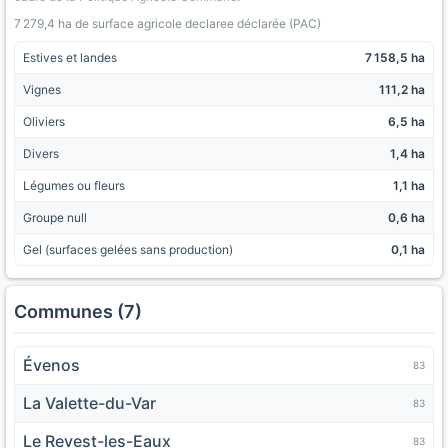
7 279,4 ha de surface agricole declaree déclarée (PAC)
Estives et landes
7 158,5 ha
Vignes
111,2 ha
Oliviers
6,5 ha
Divers
1,4 ha
Légumes ou fleurs
1,1 ha
Groupe null
0,6 ha
Gel (surfaces gelées sans production)
0,1 ha
Communes (7)
Évenos
83
La Valette-du-Var
83
Le Revest-les-Eaux
83