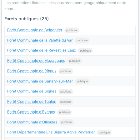
Les protections listees ci-dessous recoupent geographiquement cette
zone.
Forets publiques (25)
Forêt Communale de Belgentier
publique
Forêt Communale de la Valette du Var
publique
Forêt Communale de le Revest les Eaux
publique
Forêt Communale de Mazaugues
publique
Forêt Communale de Riboux
publique
Forêt Communale de Sanary-sur-Mer
publique
Forêt Communale de Signes
publique
Forêt Communale de Toulon
publique
Forêt Communale d'Evenos
publique
Forêt Communale d'Ollioules
publique
Forêt Départementale Ens Bigarra Agnis Peyferrier
publique