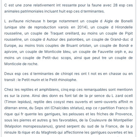
C est une zone relativement int ressante pour la faune avec 28 esp ces
animales patrimoniales incluant huit esp ces d terminantes.
L avifaune nicheuse h berge notamment un couple d Aigle de Bonelli
(unique site de reproduction varois en 2014), un couple d Hirondelle
rousseline, un couple de Traquet oreillard, au moins un couple de Pipit
rousseline, un couple d Autour des palombes, un couple de Grand-duc d
Europe, au moins trois couples de Bruant ortolan, un couple de Bondr e
apivore, un couple de Monticole bleu, un couple de Fauvette orph e, au
moins un couple de Petit-duc scops, ainsi que peut tre un couple de
Monticole de roche.
Deux esp ces d terminantes de chiropt res ont t not es en chasse ou en
transit : le Petit murin et le Petit rhinolophe.
Chez les reptiles et amphibiens, cinq esp ces remarquables sont mentionn
es sur la zone. Ainsi des donn es font tat de la pr sence du L zard ocell
(Timon lepidus), reptile des cosyst mes ouverts et semi-ouverts affinit m
diterran enne, du Seps stri (Chalcides striatus), esp ce r partition Franco-Ib
rique qui fr quente les garrigues, les pelouses et les friches de Provence,
sous les pierres et autres g tes favorables, de la Couleuvre de Montpellier
(Malpolon monspessulanus), grand serpent du sud de la France, de la p
ninsule Ib rique et du Maghreb qui affectionne les garrigues ouvertes et les