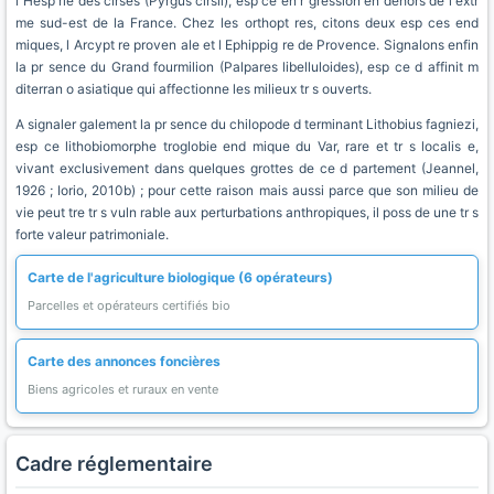
l Hesp rie des cirses (Pyrgus cirsii), esp ce en r gression en dehors de l extr
me sud-est de la France. Chez les orthopt res, citons deux esp ces end
miques, l Arcypt re proven ale et l Ephippig re de Provence. Signalons enfin
la pr sence du Grand fourmilion (Palpares libelluloides), esp ce d affinit m
diterran o asiatique qui affectionne les milieux tr s ouverts.
A signaler galement la pr sence du chilopode d terminant Lithobius fagniezi,
esp ce lithobiomorphe troglobie end mique du Var, rare et tr s localis e,
vivant exclusivement dans quelques grottes de ce d partement (Jeannel,
1926 ; Iorio, 2010b) ; pour cette raison mais aussi parce que son milieu de
vie peut tre tr s vuln rable aux perturbations anthropiques, il poss de une tr s
forte valeur patrimoniale.
Carte de l'agriculture biologique (6 opérateurs)
Parcelles et opérateurs certifiés bio
Carte des annonces foncières
Biens agricoles et ruraux en vente
Cadre réglementaire