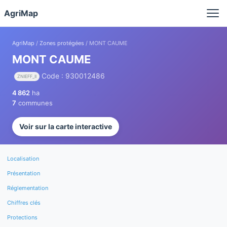
Panneau de gestion des cookies
AgriMap
AgriMap
/
Zones protégées
/ MONT CAUME
MONT CAUME
Code : 930012486
ZNIEFF_II
4 862
ha
7
communes
Voir sur la carte interactive
Localisation
Présentation
Réglementation
Chiffres clés
Protections