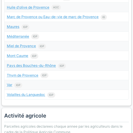
Huile d'olive de Provence
AOC
Marc de Provence ou Eau-de-vie de marc de Provence
IG
Maures
IGP
Méditerranée
IGP
Miel de Provence
IGP
Mont Caume
IGP
Pays des Bouches-du-Rhône
IGP
Thym de Provence
IGP
Var
IGP
Volailles du Languedoc
IGP
Activité agricole
Parcelles agricoles declarees chaque annee par les agriculteurs dans le
cadre de la Politique Agricole Commune.