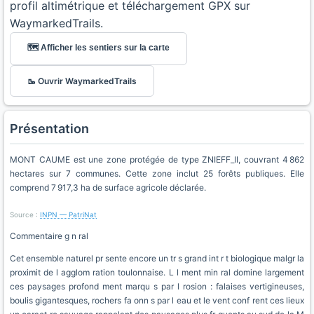
profil altimétrique et téléchargement GPX sur
WaymarkedTrails.
🗺️ Afficher les sentiers sur la carte
🥾 Ouvrir WaymarkedTrails
Présentation
MONT CAUME est une zone protégée de type ZNIEFF_II, couvrant 4 862
hectares sur 7 communes. Cette zone inclut 25 forêts publiques. Elle
comprend 7 917,3 ha de surface agricole déclarée.
Source :
INPN — PatriNat
Commentaire g n ral
Cet ensemble naturel pr sente encore un tr s grand int r t biologique malgr la
proximit de l agglom ration toulonnaise. L l ment min ral domine largement
ces paysages profond ment marqu s par l rosion : falaises vertigineuses,
boulis gigantesques, rochers fa onn s par l eau et le vent conf rent ces lieux