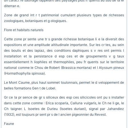
un caract re sauvage rappelant des paysages plus fr quents au sud de la M
diterran e.
Zone de grand int r t patrimonial cumulant plusieurs types de richesses
zoologiques, botaniques et g ologiques.
Flore et habitats naturels
Cette zone pr sente une tr s grande richesse botanique li e la diversit des
expositions et une amplitude altitudinale importante. Sur les cr tes, au sein
des boulis et des lapiaz, des conditions daphiques s v res ont permis l
installation et la persistance d esp ces et de groupements v g taux
essentiellement h liophiles et thermophiles, peu fr quents sur le territoire
national comme le Chou de Robert (Brassica montana) et l Alyssum pineux
(Hormathophylla spinosa).
Le Mont Caume, plus haut sommet toulonnais, permet le d veloppement de
belles formations Gen t de Lobel.
Gr ce la pr sence de gr s siliceux des esp ces silicicoles ont pu s installer
dans cette zone comme : Erica scoparia, Calluna vulgaris, le Ch ne li ge, le
Ch taigner. L Isoetes de Durieu (Isoetes duriaei), signal par Jahandiez
(1932), est toujours pr sent pr s de l ancien pigeonnier du Revest.
Faune