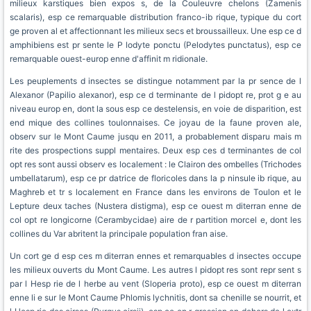
milieux karstiques bien expos s, de la Couleuvre chelons (Zamenis
scalaris), esp ce remarquable distribution franco-ib rique, typique du cort
ge proven al et affectionnant les milieux secs et broussailleux. Une esp ce d
amphibiens est pr sente le P lodyte ponctu (Pelodytes punctatus), esp ce
remarquable ouest-europ enne d'affinit m ridionale.
Les peuplements d insectes se distingue notamment par la pr sence de l
Alexanor (Papilio alexanor), esp ce d terminante de l pidopt re, prot g e au
niveau europ en, dont la sous esp ce destelensis, en voie de disparition, est
end mique des collines toulonnaises. Ce joyau de la faune proven ale,
observ sur le Mont Caume jusqu en 2011, a probablement disparu mais m
rite des prospections suppl mentaires. Deux esp ces d terminantes de col
opt res sont aussi observ es localement : le Clairon des ombelles (Trichodes
umbellatarum), esp ce pr datrice de floricoles dans la p ninsule ib rique, au
Maghreb et tr s localement en France dans les environs de Toulon et le
Lepture deux taches (Nustera distigma), esp ce ouest m diterran enne de
col opt re longicorne (Cerambycidae) aire de r partition morcel e, dont les
collines du Var abritent la principale population fran aise.
Un cort ge d esp ces m diterran ennes et remarquables d insectes occupe
les milieux ouverts du Mont Caume. Les autres l pidopt res sont repr sent s
par l Hesp rie de l herbe au vent (Sloperia proto), esp ce ouest m diterran
enne li e sur le Mont Caume Phlomis lychnitis, dont sa chenille se nourrit, et