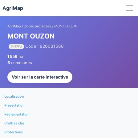
Panneau de gestion des cookies
AgriMap
AgriMap
/
Zones protégées
/ MONT OUZON
MONT OUZON
Code : 820031588
ZNIEFF_II
1 556
ha
6
communes
Voir sur la carte interactive
Localisation
Présentation
Réglementation
Chiffres clés
Protections