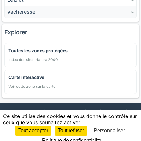
Vacheresse
74
Explorer
Toutes les zones protégées
Index des sites Natura 2000
Carte interactive
Voir cette zone sur la carte
AgriMap — Données agricoles ouvertes
|
Carte
|
Communes
|
Ce site utilise des cookies et vous donne le contrôle sur
Appellations
|
Regions
|
Cultures
|
Zones protégées
|
Forets
|
ceux que vous souhaitez activer
Littoral
|
Espaces naturels
|
Statistiques
|
Contact
|
Mentions légales
|
Confidentialite
|
CGU
|
CGV
|
Cookies
Tout accepter
Tout refuser
Personnaliser
Sources : IGN, INSEE, Météo-France, SAFER, INRAE, BRGM, INAO, Ministère de
Politique de confidentialité