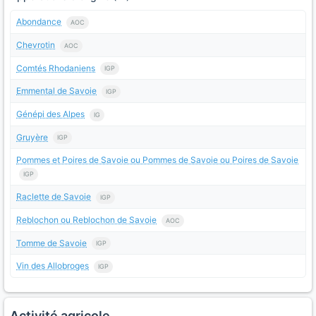
Abondance
AOC
Chevrotin
AOC
Comtés Rhodaniens
IGP
Emmental de Savoie
IGP
Génépi des Alpes
IG
Gruyère
IGP
Pommes et Poires de Savoie ou Pommes de Savoie ou Poires de Savoie
IGP
Raclette de Savoie
IGP
Reblochon ou Reblochon de Savoie
AOC
Tomme de Savoie
IGP
Vin des Allobroges
IGP
Activité agricole