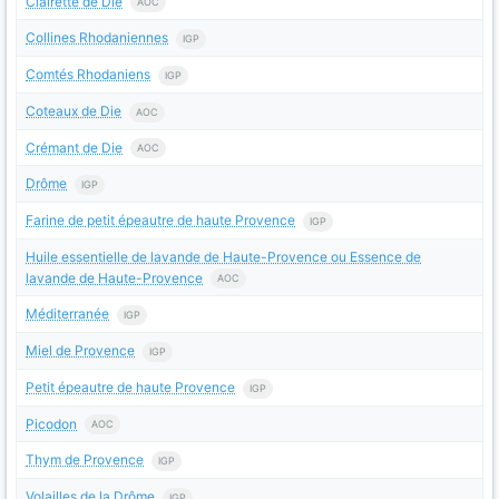
Clairette de Die
AOC
Collines Rhodaniennes
IGP
Comtés Rhodaniens
IGP
Coteaux de Die
AOC
Crémant de Die
AOC
Drôme
IGP
Farine de petit épeautre de haute Provence
IGP
Huile essentielle de lavande de Haute-Provence ou Essence de
lavande de Haute-Provence
AOC
Méditerranée
IGP
Miel de Provence
IGP
Petit épeautre de haute Provence
IGP
Picodon
AOC
Thym de Provence
IGP
Volailles de la Drôme
IGP