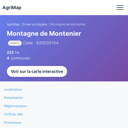
Panneau de gestion des cookies
AgriMap
AgriMap
/
Zones protégées
/ Montagne de Montenier
Montagne de Montenier
Code : 820030154
ZNIEFF_I
223
ha
4
communes
Voir sur la carte interactive
Localisation
Présentation
Réglementation
Chiffres clés
Protections