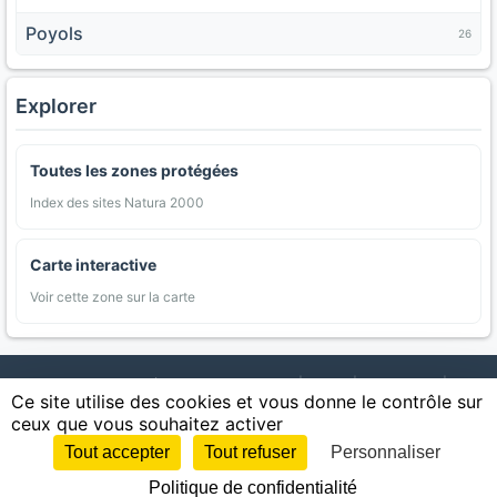
Poyols
26
Explorer
Toutes les zones protégées
Index des sites Natura 2000
Carte interactive
Voir cette zone sur la carte
AgriMap — Données agricoles ouvertes
|
Carte
|
Communes
|
Ce site utilise des cookies et vous donne le contrôle sur
Appellations
|
Regions
|
Cultures
|
Zones protégées
|
Forets
|
ceux que vous souhaitez activer
Littoral
|
Espaces naturels
|
Statistiques
|
Contact
|
Mentions légales
|
Confidentialite
|
CGU
|
CGV
|
Cookies
Tout accepter
Tout refuser
Personnaliser
Sources : IGN, INSEE, Météo-France, SAFER, INRAE, BRGM, INAO, Ministère de
Politique de confidentialité
l'Agriculture