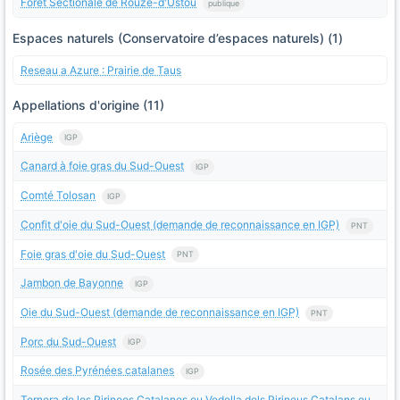
Forêt Sectionale de Rouze-d'Ustou
publique
Espaces naturels (Conservatoire d’espaces naturels) (1)
Reseau a Azure : Prairie de Taus
Appellations d'origine (11)
Ariège
IGP
Canard à foie gras du Sud-Ouest
IGP
Comté Tolosan
IGP
Confit d'oie du Sud-Ouest (demande de reconnaissance en IGP)
PNT
Foie gras d'oie du Sud-Ouest
PNT
Jambon de Bayonne
IGP
Oie du Sud-Ouest (demande de reconnaissance en IGP)
PNT
Porc du Sud-Ouest
IGP
Rosée des Pyrénées catalanes
IGP
Ternera de los Pirineos Catalanes ou Vedella dels Pirineus Catalans ou