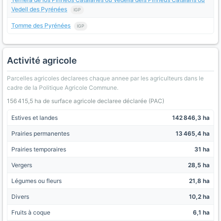
Vedell des Pyrénées
IGP
Tomme des Pyrénées
IGP
Activité agricole
Parcelles agricoles declarees chaque annee par les agriculteurs dans le
cadre de la Politique Agricole Commune.
156 415,5 ha de surface agricole declaree déclarée (PAC)
Estives et landes
142 846,3 ha
Prairies permanentes
13 465,4 ha
Prairies temporaires
31 ha
Vergers
28,5 ha
Légumes ou fleurs
21,8 ha
Divers
10,2 ha
Fruits à coque
6,1 ha