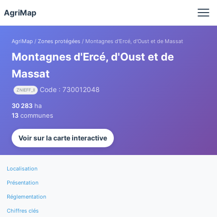
Panneau de gestion des cookies
AgriMap
AgriMap
/
Zones protégées
/ Montagnes d'Ercé, d'Oust et de Massat
Montagnes d'Ercé, d'Oust et de
Massat
Code : 730012048
ZNIEFF_II
30 283
ha
13
communes
Voir sur la carte interactive
Localisation
Présentation
Réglementation
Chiffres clés