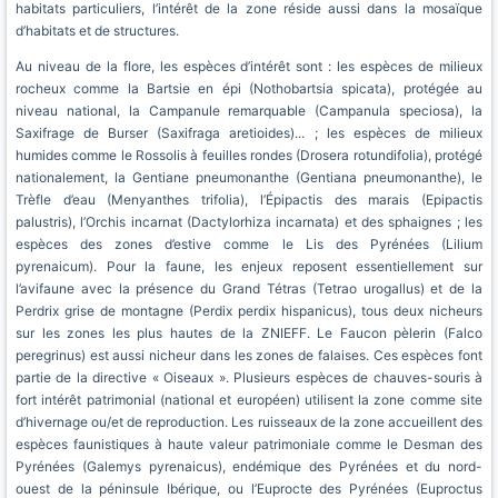
habitats particuliers, l’intérêt de la zone réside aussi dans la mosaïque
d’habitats et de structures.
Au niveau de la flore, les espèces d’intérêt sont : les espèces de milieux
rocheux comme la Bartsie en épi (Nothobartsia spicata), protégée au
niveau national, la Campanule remarquable (Campanula speciosa), la
Saxifrage de Burser (Saxifraga aretioides)... ; les espèces de milieux
humides comme le Rossolis à feuilles rondes (Drosera rotundifolia), protégé
nationalement, la Gentiane pneumonanthe (Gentiana pneumonanthe), le
Trèfle d’eau (Menyanthes trifolia), l’Épipactis des marais (Epipactis
palustris), l’Orchis incarnat (Dactylorhiza incarnata) et des sphaignes ; les
espèces des zones d’estive comme le Lis des Pyrénées (Lilium
pyrenaicum). Pour la faune, les enjeux reposent essentiellement sur
l’avifaune avec la présence du Grand Tétras (Tetrao urogallus) et de la
Perdrix grise de montagne (Perdix perdix hispanicus), tous deux nicheurs
sur les zones les plus hautes de la ZNIEFF. Le Faucon pèlerin (Falco
peregrinus) est aussi nicheur dans les zones de falaises. Ces espèces font
partie de la directive « Oiseaux ». Plusieurs espèces de chauves-souris à
fort intérêt patrimonial (national et européen) utilisent la zone comme site
d’hivernage ou/et de reproduction. Les ruisseaux de la zone accueillent des
espèces faunistiques à haute valeur patrimoniale comme le Desman des
Pyrénées (Galemys pyrenaicus), endémique des Pyrénées et du nord-
ouest de la péninsule Ibérique, ou l’Euprocte des Pyrénées (Euproctus