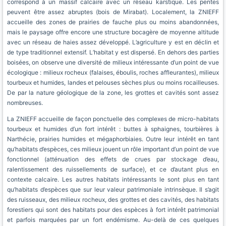
correspond à un massif calcaire avec un réseau karstique. Les pentes
peuvent être assez abruptes (bois de Mirabat). Localement, la ZNIEFF
accueille des zones de prairies de fauche plus ou moins abandonnées,
mais le paysage offre encore une structure bocagère de moyenne altitude
avec un réseau de haies assez développé. L’agriculture y est en déclin et
de type traditionnel extensif. L’habitat y est dispersé. En dehors des parties
boisées, on observe une diversité de milieux intéressante d’un point de vue
écologique : milieux rocheux (falaises, éboulis, roches affleurantes), milieux
tourbeux et humides, landes et pelouses sèches plus ou moins rocailleuses.
De par la nature géologique de la zone, les grottes et cavités sont assez
nombreuses.
La ZNIEFF accueille de façon ponctuelle des complexes de micro-habitats
tourbeux et humides d’un fort intérêt : buttes à sphaignes, tourbières à
Narthécie, prairies humides et mégaphorbiaies. Outre leur intérêt en tant
qu’habitats d’espèces, ces milieux jouent un rôle important d’un point de vue
fonctionnel (atténuation des effets de crues par stockage d’eau,
ralentissement des ruissellements de surface), et ce d’autant plus en
contexte calcaire. Les autres habitats intéressants le sont plus en tant
qu’habitats d’espèces que sur leur valeur patrimoniale intrinsèque. Il s’agit
des ruisseaux, des milieux rocheux, des grottes et des cavités, des habitats
forestiers qui sont des habitats pour des espèces à fort intérêt patrimonial
et parfois marquées par un fort endémisme. Au-delà de ces quelques