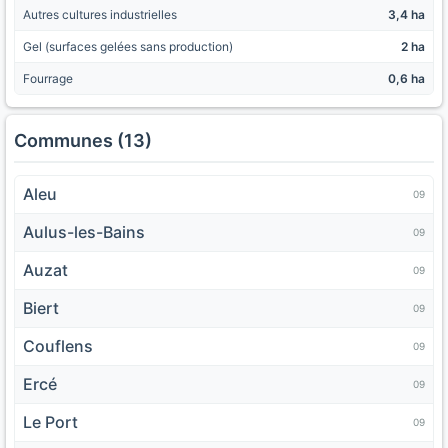
Autres cultures industrielles
3,4 ha
Gel (surfaces gelées sans production)
2 ha
Fourrage
0,6 ha
Communes (13)
Aleu
09
Aulus-les-Bains
09
Auzat
09
Biert
09
Couflens
09
Ercé
09
Le Port
09