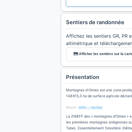
Sentiers de randonnée
Affichez les sentiers GR, PR 
altimétrique et téléchargeme
🗺️ Afficher les sentiers sur la cart
Présentation
Montagnes d'Olmes est une zone protégé
148 615,3 ha de surface agricole déclar
Source :
INPN — PatriNat
La ZNIEFF des « montagnes d’Olmes » est
les premières montagnes ariégeoises au 
Tabe). Essentiellement forestière (hêtr