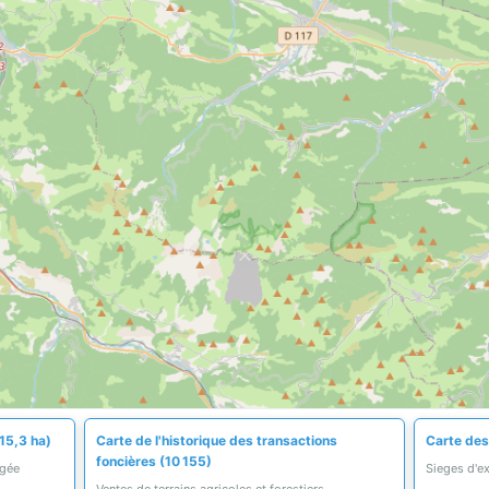
15,3 ha)
Carte de l'historique des transactions
Carte des
foncières (10 155)
égée
Sieges d'ex