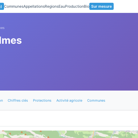
a)
Communes
Appellations
Regions
Eau
Production
Bio
Sur mesure
mes
lmes
on
Chiffres clés
Protections
Activité agricole
Communes