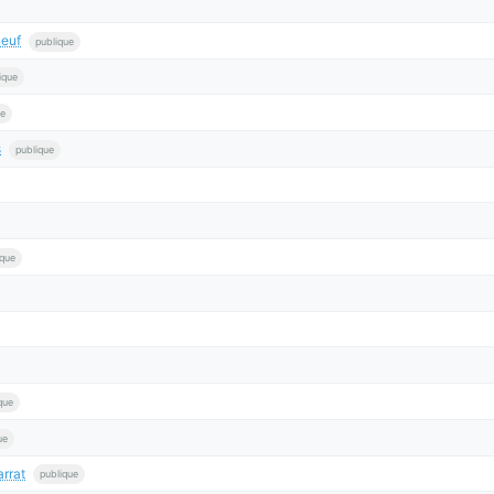
neuf
publique
ique
ue
s
publique
ique
que
ue
rrat
publique