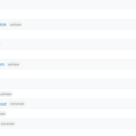
iège
publique
mes
publique
publique
ssel
domaniale
iale
domaniale