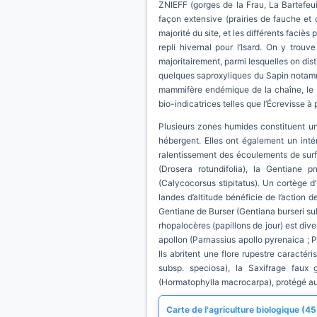
ZNIEFF (gorges de la Frau, La Bartefeui
façon extensive (prairies de fauche et 
majorité du site, et les différents faciès
repli hivernal pour l’Isard. On y tro
majoritairement, parmi lesquelles on dis
quelques saproxyliques du Sapin notamm
mammifère endémique de la chaîne, le 
bio-indicatrices telles que l’Écrevisse à
Plusieurs zones humides constituent un r
hébergent. Elles ont également un inté
ralentissement des écoulements de surf
(Drosera rotundifolia), la Gentiane
(Calycocorsus stipitatus). Un cortège 
landes d’altitude bénéficie de l’action d
Gentiane de Burser (Gentiana burseri subs
rhopalocères (papillons de jour) est div
apollon (Parnassius apollo pyrenaica ; P
Ils abritent une flore rupestre caract
subsp. speciosa), la Saxifrage faux g
(Hormatophylla macrocarpa), protégé au
Carte de l'agriculture biologique (45