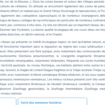
lle, roc de la Mousse...). Dans les zones basses et autour des villages persiste
cultures de céréales). En altitude se rencontrent également des zones de pelou
 présents offrent un habitat pour le Grand Tétras (hivernage et reproduction), le Pic
uve également des coléoptères saproxyliques et de nombreux champignons déte
tingue de beaux cortèges de mycorhiziques (en particulier de nombreux cortinaire
ent, peu communs à très rares. Ce site est sillonné par un important réseau de
Desman des Pyrénées. La bonne qualité écologique de ces cours d’eau est mis
 pattes blanches, en déclin national, et le Chabot.
éseau qui présente un intérêt écologique majeur en tant qu’habitat naturel, ains
rêt fonctionnel important dans la régulation du régime des crues (atténuation 
ace). Elles présentent une flore typique, avec notamment des communautés de s
 pneumonanthe (Gentiana pneumonanthe), la Linaigrette engainante (Erioph
d’invertébrés remarquables, notamment d’odonates, fréquente ces zones humides.
e l’activité pastorale. Au niveau floristique, ces habitats abritent entre autres l
p. burseri), la Gagée de Liotard (Gagea fragifera) et la Tulipe australe (Tulipa sy
ersifié, avec notamment le Moiré cantabrique (Erebia lefebvrei), et les sous-esp
arnassius mnemosyne vernetanus). Les milieux rocheux présents sont très variés s
éristique avec notamment l’Androsace de Vandelli (Androsace vandellii), la Ca
éranium (Saxifraga geranioides), la Saxifrage intermédiaire (Saxifraga med
 niveau national.
Carte des annonces foncières