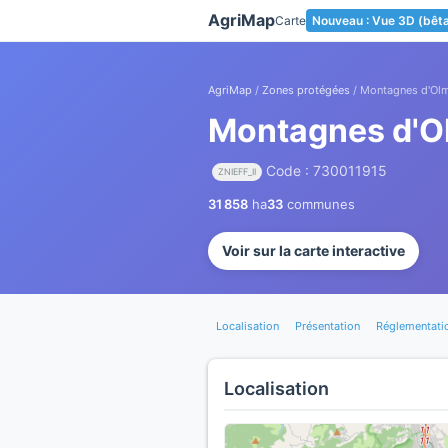
Panneau de gestion des cookies
AgriMap
Carte
Nouveau : Vue 3D (bêt
AgriMap
/
Zones protégées
/ Montagnes d'Ol
Montagnes d'O
Code : 730011915
ZNIEFF_II
31 858
ha
33
communes
Voir sur la carte interactive
Localisation
Présentation
Réglementati
Localisation