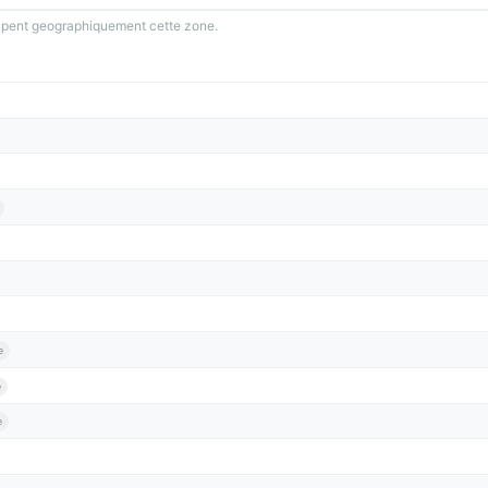
oupent geographiquement cette zone.
e
e
e