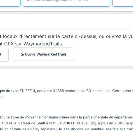
Ventes de terrains agricoles et forestiers
et locaux directement sur la carte ci-dessus, ou ouvrez la v
nt GPX sur WaymarkedTrails.
🥾 Ouvrir WaymarkedTrails
e
e de type ZNIEFF_II, couvrant 31 858 hectares sur 33 communes. Cette zone in
ée.
 une zone de moyenne montagne située dans la partie orientale du département d
sud et le plateau de Sault à l’est. La ZNIEFF s’élève jusqu’à plus de 2 300 m (
aie et hêtraie-sapinière, sapinière), le site dispose de nombreuses falaises ca