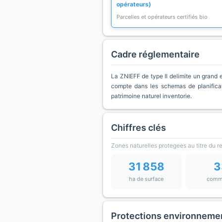
opérateurs)
Parcelles et opérateurs certifiés bio
Cadre réglementaire
La ZNIEFF de type II delimite un grand e
compte dans les schemas de planificat
patrimoine naturel inventorie.
Chiffres clés
Zones naturelles protegees au titre du 
31 858
3
ha de surface
comm
Protections environneme