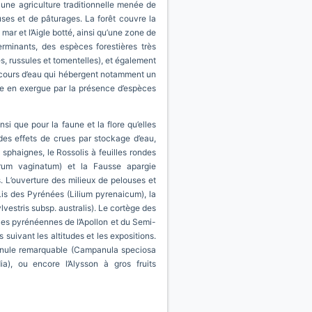
 une agriculture traditionnelle menée de
ses et de pâturages. La forêt couvre la
 mar et l’Aigle botté, ainsi qu’une zone de
rminants, des espèces forestières très
s, russules et tomentelles), et également
 cours d’eau qui hébergent notamment un
e en exergue par la présence d’espèces
i que pour la faune et la flore qu’elles
des effets de crues par stockage d’eau,
phaignes, le Rossolis à feuilles rondes
orum vaginatum) et la Fausse apargie
 L’ouverture des milieux de pelouses et
e Lis des Pyrénées (Lilium pyrenaicum), la
lvestris subsp. australis). Le cortège des
èces pyrénéennes de l’Apollon et du Semi-
uivant les altitudes et les expositions.
mpanule remarquable (Campanula speciosa
ia), ou encore l’Alysson à gros fruits