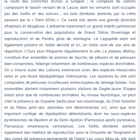
la route des corniches d’Unac à Sorgeat ; le complexe de vallons
composant le bassin versant de la Lauze, dont les versants sont occupés
par des forêts et des estives ; les bois d’ombrée dominés par la crête
passant par la « Dent d’Orlu ». Ce vaste site abrite une grande diversité
d’habitats et d’espèces. Il présente notamment un grand intérêt patrimonial
pour la conservation des populations de Grand Tétras (hivernage et
reproduction) et de Perdrix grise de montagne. Le Lagopède alpin est
également présent en faible densité et ici, en limite nord de son aire de
répartition. L’Ours brun fréquente régulièrement le site. Le plateau d’Aillou,
constitué d’un ensemble de prairies de fauche, de pâtures et de pelouses
bien conservées, héberge notamment de nombreuses espèces d’orchidées.
On y trouve aussi des cultures extensives avec des espèces messicoles
rares et une faune lépidoptérique intéressante. Les soulanes du site sont
composées de pelouses rocailleuses entrecoupées de talwegs boisés. Ces
ensembles abritent notamment plusieurs stations de Gagée jaune (Gagea
lutea) ainsi que de nombreuses orchidées. Au niveau faunistique, on peut
citer la présence du Gypaète barbu pour son nourrissage, du Chat forestier
et du Hibou petit-duc (données non déterminantes ici), ainsi que d’un
important cortège de lépidoptères déterminants dont les sous-espèces
pyrénéennes de l’Apollon et du Semi-Apollon (Parnassius apollo pyrenaica,
Parnassius mnemosyne vernetanus). Les forêts d’ombrée abritent
également des habitats de reproduction pour la Chouette de Tengmalm et
des zones de présence permanente de l’Isard. Les cours d’eau du site sont