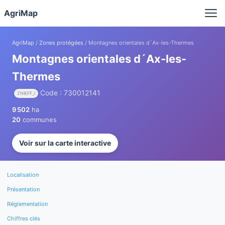
Panneau de gestion des cookies
AgriMap
AgriMap
/
Zones protégées
/ Montagnes orientales d´Ax-les-Thermes
Montagnes orientales d´Ax-les-
Thermes
Code : 730012141
ZNIEFF_I
9 502
ha
20
communes
Voir sur la carte interactive
Localisation
Présentation
Réglementation
Chiffres clés