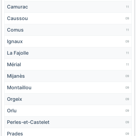
Camurac
11
Caussou
09
Comus
11
Ignaux
09
La Fajolle
11
Mérial
11
Mijanès
09
Montaillou
09
Orgeix
09
Orlu
09
Perles-et-Castelet
09
Prades
09