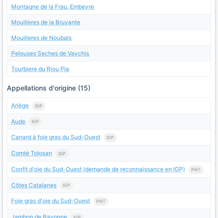
Montagne de la Frau, Embeyre
Mouilleres de la Bruyante
Mouilleres de Noubals
Pelouses Seches de Vaychis
Tourbiere du Riou Pla
Appellations d'origine (15)
Ariège
IGP
Aude
IGP
Canard à foie gras du Sud-Ouest
IGP
Comté Tolosan
IGP
Confit d'oie du Sud-Ouest (demande de reconnaissance en IGP)
PNT
Côtes Catalanes
IGP
Foie gras d'oie du Sud-Ouest
PNT
Jambon de Bayonne
IGP