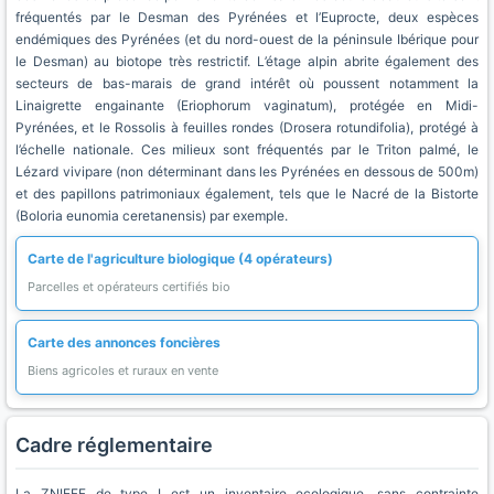
fréquentés par le Desman des Pyrénées et l’Euprocte, deux espèces
endémiques des Pyrénées (et du nord-ouest de la péninsule Ibérique pour
le Desman) au biotope très restrictif. L’étage alpin abrite également des
secteurs de bas-marais de grand intérêt où poussent notamment la
Linaigrette engainante (Eriophorum vaginatum), protégée en Midi-
Pyrénées, et le Rossolis à feuilles rondes (Drosera rotundifolia), protégé à
l’échelle nationale. Ces milieux sont fréquentés par le Triton palmé, le
Lézard vivipare (non déterminant dans les Pyrénées en dessous de 500m)
et des papillons patrimoniaux également, tels que le Nacré de la Bistorte
(Boloria eunomia ceretanensis) par exemple.
Carte de l'agriculture biologique (4 opérateurs)
Parcelles et opérateurs certifiés bio
Carte des annonces foncières
Biens agricoles et ruraux en vente
Cadre réglementaire
La ZNIEFF de type I est un inventaire ecologique, sans contrainte