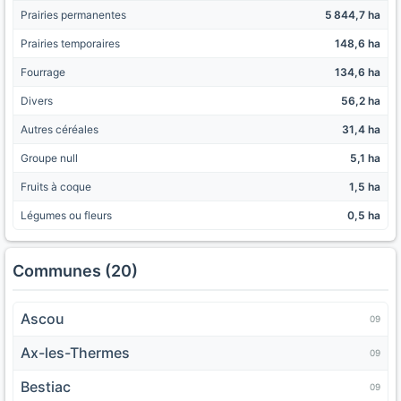
Prairies permanentes
5 844,7 ha
Prairies temporaires
148,6 ha
Fourrage
134,6 ha
Divers
56,2 ha
Autres céréales
31,4 ha
Groupe null
5,1 ha
Fruits à coque
1,5 ha
Légumes ou fleurs
0,5 ha
Communes (20)
Ascou
09
Ax-les-Thermes
09
Bestiac
09