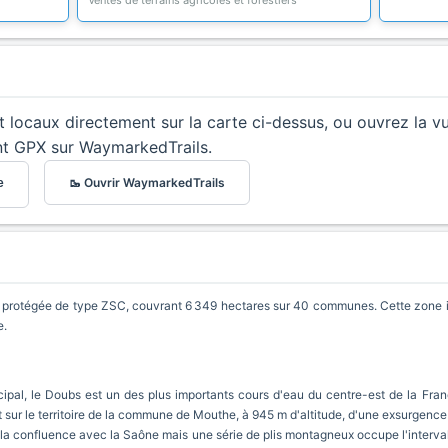
Ventes de terrains agricoles et forestiers
et locaux directement sur la carte ci-dessus, ou ouvrez la v
nt GPX sur WaymarkedTrails.
🥾 Ouvrir WaymarkedTrails
e
rotégée de type ZSC, couvrant 6 349 hectares sur 40 communes. Cette zone inc
e.
incipal, le Doubs est un des plus importants cours d'eau du centre-est de la Fr
aît sur le territoire de la commune de Mouthe, à 945 m d'altitude, d'une exsurgenc
la confluence avec la Saône mais une série de plis montagneux occupe l'intervall