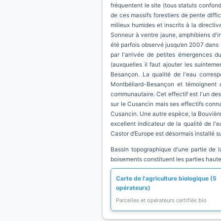
fréquentent le site (tous statuts confon
de ces massifs forestiers de pente diffi
milieux humides et inscrits à la directiv
Sonneur à ventre jaune, amphibiens d'i
été parfois observé jusqu’en 2007 dans l
par l'arrivée de petites émergences du
(auxquelles il faut ajouter les suinte
Besançon. La qualité de l'eau correspon
Montbéliard-Besançon et témoignent de
communautaire. Cet effectif est l'un de
sur le Cusancin mais ses effectifs conn
Cusancin. Une autre espèce, la Bouvière
excellent indicateur de la qualité de l'
Castor d’Europe est désormais installé s
Bassin topographique d'une partie de l
boisements constituent les parties hautes
Carte de l'agriculture biologique (5
opérateurs)
Parcelles et opérateurs certifiés bio