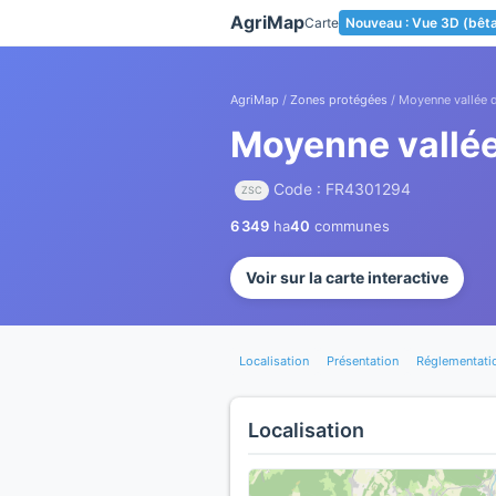
Panneau de gestion des cookies
AgriMap
Carte
Nouveau : Vue 3D (bêt
AgriMap
/
Zones protégées
/ Moyenne vallée 
Moyenne vallé
Code : FR4301294
ZSC
6 349
ha
40
communes
Voir sur la carte interactive
Localisation
Présentation
Réglementati
Localisation