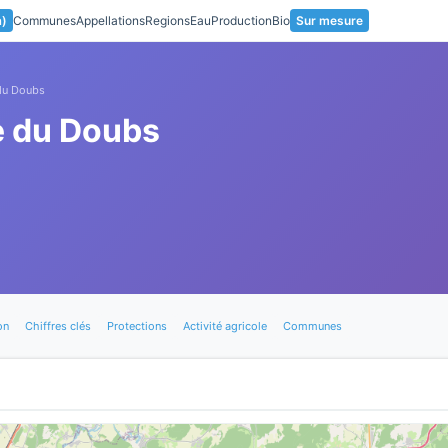
a)
Communes
Appellations
Regions
Eau
Production
Bio
Sur mesure
du Doubs
e du Doubs
on
Chiffres clés
Protections
Activité agricole
Communes