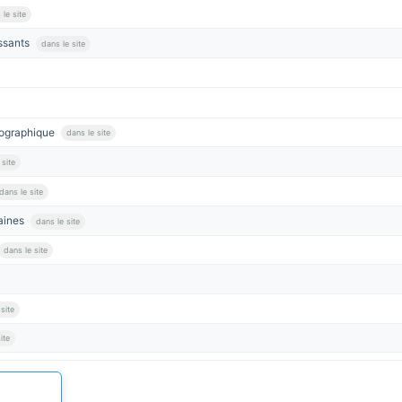
 le site
issants
dans le site
rographique
dans le site
 site
dans le site
maines
dans le site
dans le site
site
ite