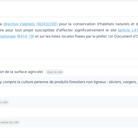
la
directive Habitats (92/43/CEE)
pour la conservation d'habitats naturels et 
re pour tout projet susceptible d'affecter significativement le site (
article L4
e nationale (R414-19)
et sur les listes locales fixees par le prefet. Un Document d
on de la surface agricole)
dans le site
y compris la culture perenne de produits forestiers non ligneux : oliviers, vergers
u site
autour du site