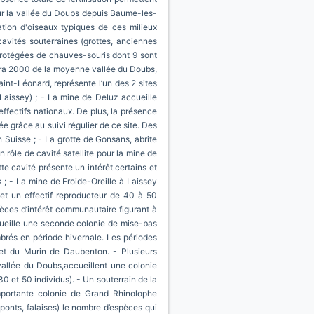
 sur la vallée du Doubs depuis Baume-les-
tion d'oiseaux typiques de ces milieux
cavités souterraines (grottes, anciennes
s protégées de chauves-souris dont 9 sont
tura 2000 de la moyenne vallée du Doubs,
aint-Léonard, représente l’un des 2 sites
Laissey) ; - La mine de Deluz accueille
fectifs nationaux. De plus, la présence
e grâce au suivi régulier de ce site. Des
 Suisse ; - La grotte de Gonsans, abrite
rôle de cavité satellite pour la mine de
te cavité présente un intérêt certains et
 ; - La mine de Froide-Oreille à Laissey
et un effectif reproducteur de 40 à 50
èces d’intérêt communautaire figurant à
ccueille une seconde colonie de mise-bas
brés en période hivernale. Les périodes
 et du Murin de Daubenton. - Plusieurs
 vallée du Doubs,accueillent une colonie
0 et 50 individus). - Un souterrain de la
portante colonie de Grand Rhinolophe
 ponts, falaises) le nombre d’espèces qui