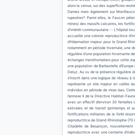
alors la venue, sur des superficies rest
Dames mais également sur Montfaucon e
rupestres*. Parmi elles, le Faucon pèle
mines) des massifs calcaires, les fortif
d'intérêt communautaire : - L’hôpital l
accueille une colonie reproductrice d’in
d’hibernation majeur pour le Grand Rhin
notamment en période hivernale, une des
régulière d’une population hivernante de
échanges transfrontaliers pour cette es
une population de Barbastelle d’Europe e
Deluz. Au vu de la présence régulière de
s’inscrit dans une logique de réseau à 
représente un site majeur en vallée d
individus en période de mise-bas. Cett
l’annexe II de la Directive Habitat-Fau
avec un effectif d’environ 30 femelles 
estivales et de transit (printemps et
fortifications militaires de la forêt b
reproductrice de Grand Rhinolophe (70 in
Citadelle de Besançon, nouvellement 
reproductrice avec une centaine d’indivi