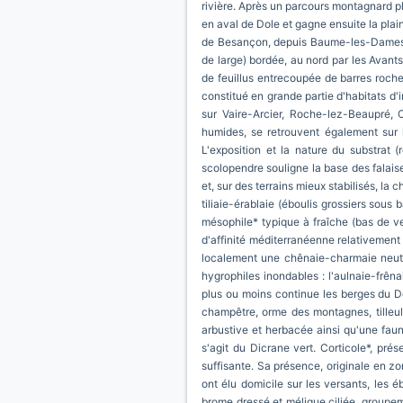
rivière. Après un parcours montagnard plu
en aval de Dole et gagne ensuite la plai
de Besançon, depuis Baume-les-Dames (e
de large) bordée, au nord par les Avant
de feuillus entrecoupée de barres rocheu
constitué en grande partie d'habitats d
sur Vaire-Arcier, Roche-lez-Beaupré, 
humides, se retrouvent également sur 
L'exposition et la nature du substrat (
scolopendre souligne la base des falaises
et, sur des terrains mieux stabilisés, la
tiliaie-érablaie (éboulis grossiers sous
mésophile* typique à fraîche (bas de v
d'affinité méditerranéenne relativement 
localement une chênaie-charmaie neutrop
hygrophiles inondables : l'aulnaie-frêna
plus ou moins continue les berges du D
champêtre, orme des montagnes, tilleul,
arbustive et herbacée ainsi qu'une faun
s'agit du Dicrane vert. Corticole*, prés
suffisante. Sa présence, originale en zo
ont élu domicile sur les versants, les 
brome dressé et mélique ciliée, groupemen