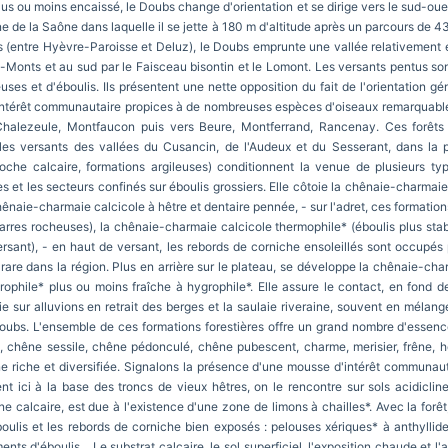
s ou moins encaissé, le Doubs change d'orientation et se dirige vers le sud-ouest.
ne de la Saône dans laquelle il se jette à 180 m d'altitude après un parcours de 
ntre Hyèvre-Paroisse et Deluz), le Doubs emprunte une vallée relativement ét
s-Monts et au sud par le Faisceau bisontin et le Lomont. Les versants pentus son
ses et d'éboulis. Ils présentent une nette opposition du fait de l'orientation g
'intérêt communautaire propices à de nombreuses espèces d'oiseaux remarquables
Chalezeule, Montfaucon puis vers Beure, Montferrand, Rancenay. Ces forêts 
les versants des vallées du Cusancin, de l'Audeux et du Sesserant, dans la p
roche calcaire, formations argileuses) conditionnent la venue de plusieurs types
 et les secteurs confinés sur éboulis grossiers. Elle côtoie la chênaie-charmaie c
 chênaie-charmaie calcicole à hêtre et dentaire pennée, - sur l'adret, ces formati
 barres rocheuses), la chênaie-charmaie calcicole thermophile* (éboulis plus sta
ersant), - en haut de versant, les rebords de corniche ensoleillés sont occupé
rare dans la région. Plus en arrière sur le plateau, se développe la chênaie-cha
hile* plus ou moins fraîche à hygrophile*. Elle assure le contact, en fond de 
ie sur alluvions en retrait des berges et la saulaie riveraine, souvent en mélan
oubs. L'ensemble de ces formations forestières offre un grand nombre d'essence
 chêne sessile, chêne pédonculé, chêne pubescent, charme, merisier, frêne, hêt
e riche et diversifiée. Signalons la présence d'une mousse d'intérêt communautai
ent ici à la base des troncs de vieux hêtres, on le rencontre sur sols acidiclin
ne calcaire, est due à l'existence d'une zone de limons à chailles*. Avec la for
éboulis et les rebords de corniche bien exposés : pelouses xériques* à anthyll
ts d'éboulis... Le substrat calcaire, le sol superficiel, l'exposition chaude et l'