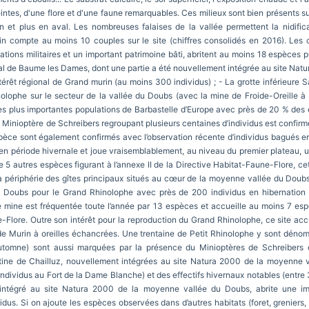
reintes, d'une flore et d'une faune remarquables. Ces milieux sont bien présents
t plus en aval. Les nombreuses falaises de la vallée permettent la nidifica
rin compte au moins 10 couples sur le site (chiffres consolidés en 2016). Les 
ications militaires et un important patrimoine bâti, abritent au moins 18 espèce
ocal de Baume les Dames, dont une partie a été nouvellement intégrée au site Na
térêt régional de Grand murin (au moins 300 individus) ; - La grotte inférieure S
olophe sur le secteur de la vallée du Doubs (avec la mine de Froide-Oreille à 
 plus importantes populations de Barbastelle d’Europe avec près de 20 % des ef
 Minioptère de Schreibers regroupant plusieurs centaines d’individus est confirmé
pèce sont également confirmés avec l’observation récente d’individus bagués en
n période hivernale et joue vraisemblablement, au niveau du premier plateau, un 
 5 autres espèces figurant à l’annexe II de la Directive Habitat-Faune-Flore, cet
la périphérie des gîtes principaux situés au cœur de la moyenne vallée du Doubs
u Doubs pour le Grand Rhinolophe avec près de 200 individus en hibernation 
e mine est fréquentée toute l’année par 13 espèces et accueille au moins 7 esp
ne-Flore. Outre son intérêt pour la reproduction du Grand Rhinolophe, ce site a
de Murin à oreilles échancrées. Une trentaine de Petit Rhinolophe y sont dénom
 automne) sont aussi marquées par la présence du Minioptères de Schreibers
isontine de Chailluz, nouvellement intégrées au site Natura 2000 de la moyenne
dividus au Fort de la Dame Blanche) et des effectifs hivernaux notables (entre 3
intégré au site Natura 2000 de la moyenne vallée du Doubs, abrite une im
dus. Si on ajoute les espèces observées dans d’autres habitats (foret, greniers,