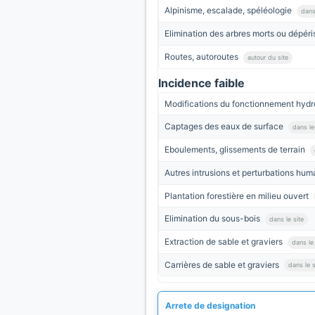
Alpinisme, escalade, spéléologie
dans
Elimination des arbres morts ou dépér
Routes, autoroutes
autour du site
Incidence faible
Modifications du fonctionnement hyd
Captages des eaux de surface
dans le
Eboulements, glissements de terrain
Autres intrusions et perturbations hu
Plantation forestière en milieu ouvert
Elimination du sous-bois
dans le site
Extraction de sable et graviers
dans le 
Carrières de sable et graviers
dans le s
Arrete de designation