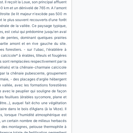
 Il reçoit la Loue, son principal affluent
430 km et un dénivelé de 765 m. A l'amont
roite (le lit majeur n'excède pas 500 m
t le plus souvent recouverts d'une forêt
énérale de la vallée. Ce paysage typique,
, est celui qui prédomine jusqu'en aval
de pentes, dominant quelques prairies
artie amont et en rive gauche du site.
 forestiers. - sur l'ubac, l'érablière à
alcicole* à érables, tilleuls et fougères
ons sont remplacées respectivement par la
bilisés) et la chênaie-charmaie calcicole
s par la chênaie pubescente, groupement
rmaie, - des placages d'argile hébergent
vallée, avec les formations forestières
ge avec le peuplier qui souligne de façon
s feuillues (érables sycomore, plane et
re...), auquel fait écho une végétation
re dans le bois d'Aglans (à la Vèze). Il
es, lorsque l'humidité atmosphérique est
êt, un certain nombre de milieux herbacés
ide des montagnes, pelouse thermophile à
absence totale de fertilisation permettent