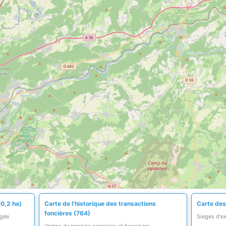
90,2 ha)
Carte de l'historique des transactions
Carte des
foncières (764)
égée
Sieges d'ex