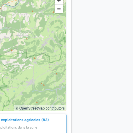
© OpenStreetMap contributors
 exploitations agricoles (83)
ploitations dans la zone