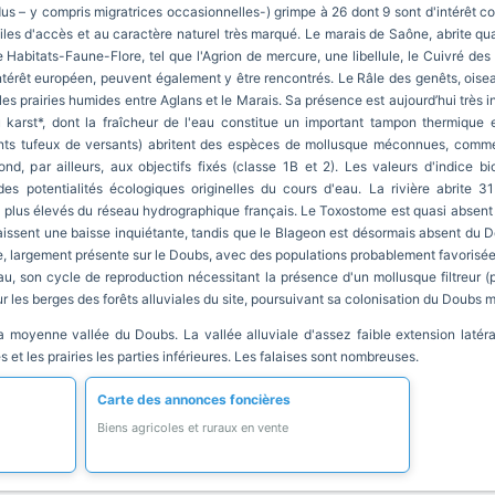
dus – y compris migratrices occasionnelles-) grimpe à 26 dont 9 sont d'intérêt c
ciles d'accès et au caractère naturel très marqué. Le marais de Saône, abrite qua
e Habitats-Faune-Flore, tel que l'Agrion de mercure, une libellule, le Cuivré des 
ntérêt européen, peuvent également y être rencontrés. Le Râle des genêts, oise
es prairies humides entre Aglans et le Marais. Sa présence est aujourd’hui très 
 karst*, dont la fraîcheur de l'eau constitue un important tampon thermique 
ments tufeux de versants) abritent des espèces de mollusque méconnues, comme
d, par ailleurs, aux objectifs fixés (classe 1B et 2). Les valeurs d'indice bi
s potentialités écologiques originelles du cours d'eau. La rivière abrite 3
s plus élevés du réseau hydrographique français. Le Toxostome est quasi absent s
aissent une baisse inquiétante, tandis que le Blageon est désormais absent du 
, largement présente sur le Doubs, avec des populations probablement favorisée
eau, son cycle de reproduction nécessitant la présence d'un mollusque filtreur (
ur les berges des forêts alluviales du site, poursuivant sa colonisation du Doubs 
a moyenne vallée du Doubs. La vallée alluviale d'assez faible extension latér
 et les prairies les parties inférieures. Les falaises sont nombreuses.
Carte des annonces foncières
Biens agricoles et ruraux en vente