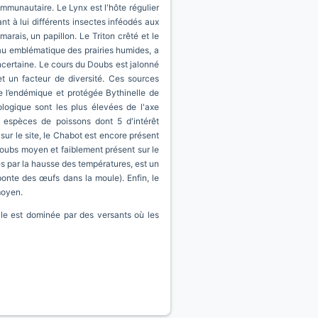
ommunautaire. Le Lynx est l'hôte régulier
nt à lui différents insectes inféodés aux
marais, un papillon. Le Triton crêté et le
au emblématique des prairies humides, a
incertaine. Le cours du Doubs est jalonné
et un facteur de diversité. Ces sources
 l’endémique et protégée Bythinelle de
ologique sont les plus élevées de l'axe
1 espèces de poissons dont 5 d'intérêt
ur le site, le Chabot est encore présent
Doubs moyen et faiblement présent sur le
s par la hausse des températures, est un
ponte des œufs dans la moule). Enfin, le
moyen.
ale est dominée par des versants où les