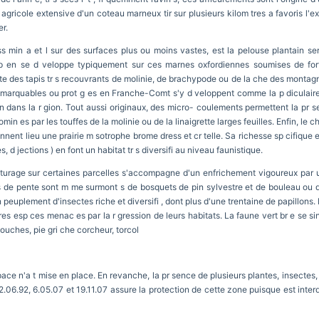
 agricole extensive d'un coteau marneux tir sur plusieurs kilom tres a favoris l'e
er.
 min a et l sur des surfaces plus ou moins vastes, est la pelouse plantain ser
op en se d veloppe typiquement sur ces marnes oxfordiennes soumises de fort
 des tapis tr s recouvrants de molinie, de brachypode ou de la che des montagne
marquables ou prot g es en Franche-Comt s'y d veloppent comme la p diculaire d
on dans la r gion. Tout aussi originaux, des micro- coulements permettent la pr se
n es par les touffes de la molinie ou de la linaigrette larges feuilles. Enfin, le c
nent lieu une prairie m sotrophe brome dress et cr telle. Sa richesse sp cifique e
s, d jections ) en font un habitat tr s diversifi au niveau faunistique.
 turage sur certaines parcelles s'accompagne d'un enfrichement vigoureux par u
auts de pente sont m me surmont s de bosquets de pin sylvestre et de bouleau ou 
 peuplement d'insectes riche et diversifi , dont plus d'une trentaine de papillons. 
utres esp ces menac es par la r gression de leurs habitats. La faune vert br e se 
souches, pie gri che corcheur, torcol
ace n'a t mise en place. En revanche, la pr sence de plusieurs plantes, insectes, 
, 22.06.92, 6.05.07 et 19.11.07 assure la protection de cette zone puisque est inter