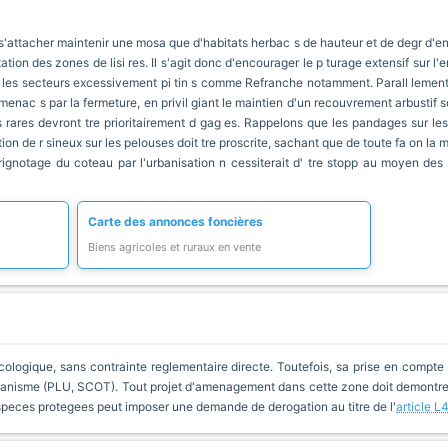
 s'attacher maintenir une mosa que d'habitats herbac s de hauteur et de degr d'enf
ation des zones de lisi res. Il s'agit donc d'encourager le p turage extensif sur l'
ns les secteurs excessivement pi tin s comme Refranche notamment. Parall lement,
menac s par la fermeture, en privil giant le maintien d'un recouvrement arbustif s
s rares devront tre prioritairement d gag es. Rappelons que les pandages sur les
ion de r sineux sur les pelouses doit tre proscrite, sachant que de toute fa on la m
e grignotage du coteau par l'urbanisation n cessiterait d' tre stopp au moyen
Carte des annonces foncières
Biens agricoles et ruraux en vente
cologique, sans contrainte reglementaire directe. Toutefois, sa prise en compte 
anisme (PLU, SCOT). Tout projet d'amenagement dans cette zone doit demontrer 
especes protegees peut imposer une demande de derogation au titre de l'
article L