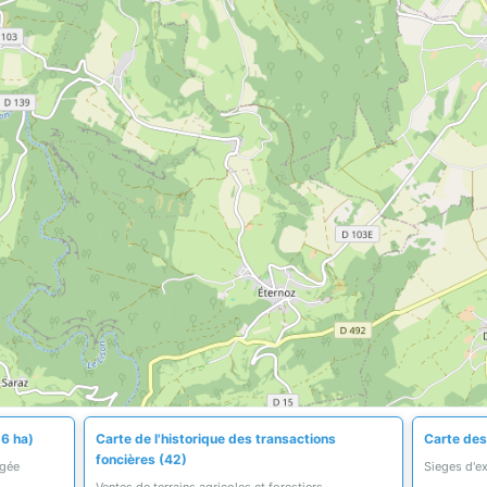
,6 ha)
Carte de l'historique des transactions
Carte des 
foncières (42)
égée
Sieges d'ex