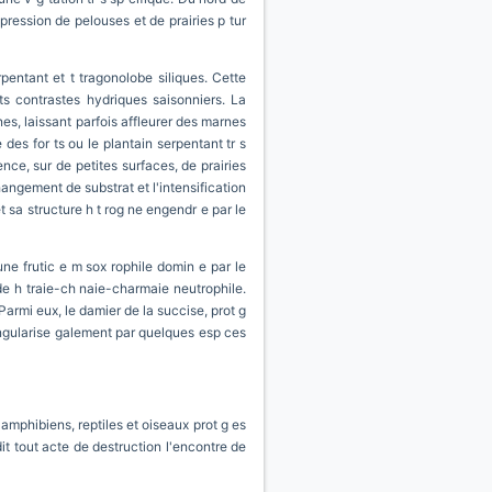
xpression de pelouses et de prairies p tur
pentant et t tragonolobe siliques. Cette
s contrastes hydriques saisonniers. La
s, laissant parfois affleurer des marnes
es for ts ou le plantain serpentant tr s
nce, sur de petites surfaces, de prairies
hangement de substrat et l'intensification
t sa structure h t rog ne engendr e par le
ne frutic e m sox rophile domin e par le
de h traie-ch naie-charmaie neutrophile.
Parmi eux, le damier de la succise, prot g
singularise galement par quelques esp ces
amphibiens, reptiles et oiseaux prot g es
dit tout acte de destruction l'encontre de