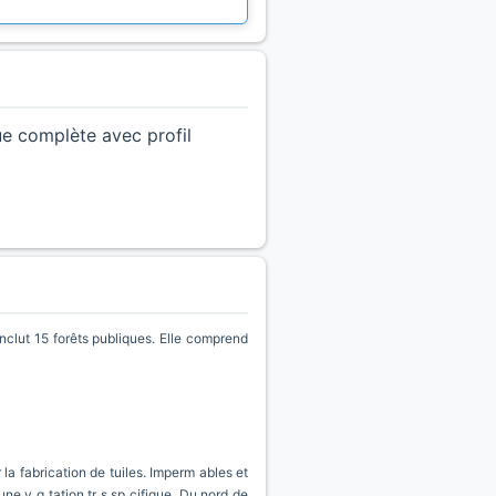
ue complète avec profil
lut 15 forêts publiques. Elle comprend
 la fabrication de tuiles. Imperm ables et
une v g tation tr s sp cifique. Du nord de