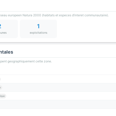
reseau europeen Natura 2000 (habitats et especes d’interet communautaire).
2
1
unes
exploitations
ntales
oupent geographiquement cette zone.
e
lique