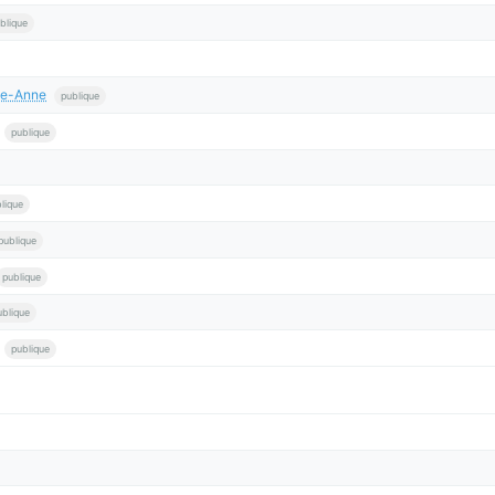
blique
te-Anne
publique
publique
lique
publique
publique
ublique
publique