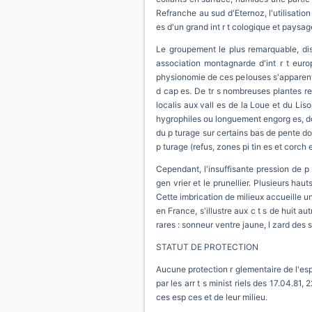
Refranche au sud d'Eternoz, l'utilisation
es d'un grand int r t cologique et paysag
Le groupement le plus remarquable, diss
association montagnarde d'int r t eur
physionomie de ces pelouses s'apparente
d cap es. De tr s nombreuses plantes re
localis aux vall es de la Loue et du Lis
hygrophiles ou longuement engorg es, domi
du p turage sur certains bas de pente don
p turage (refus, zones pi tin es et corch e
Cependant, l'insuffisante pression de p
gen vrier et le prunellier. Plusieurs h
Cette imbrication de milieux accueille un
en France, s'illustre aux c t s de huit a
rares : sonneur ventre jaune, l zard des 
STATUT DE PROTECTION
Aucune protection r glementaire de l'esp
par les arr t s minist riels des 17.04.81
ces esp ces et de leur milieu.