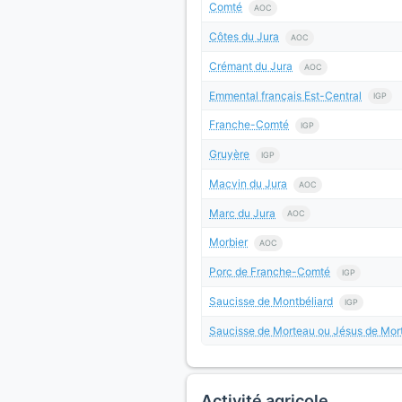
Comté
AOC
Côtes du Jura
AOC
Crémant du Jura
AOC
Emmental français Est-Central
IGP
Franche-Comté
IGP
Gruyère
IGP
Macvin du Jura
AOC
Marc du Jura
AOC
Morbier
AOC
Porc de Franche-Comté
IGP
Saucisse de Montbéliard
IGP
Saucisse de Morteau ou Jésus de Mor
Activité agricole