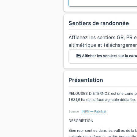
Sentiers de randonnée
Affichez les sentiers GR, PR 
altimétrique et téléchargeme
🗺️ Afficher les sentiers sur la cart
Présentation
PELOUSES D'ETERNOZ est une zone proté
1 631,6 ha de surface agricole déclarée.
Source :
INPN — PatriNat
DESCRIPTION
Bien repr sent es dans les vall es de la 
collants en surface, humides une partie d