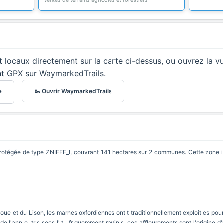
Ventes de terrains agricoles et forestiers
et locaux directement sur la carte ci-dessus, ou ouvrez la v
nt GPX sur WaymarkedTrails.
🥾 Ouvrir WaymarkedTrails
e
gée de type ZNIEFF_I, couvrant 141 hectares sur 2 communes. Cette zone inc
Loue et du Lison, les marnes oxfordiennes ont t traditionnellement exploit es pour
e l'ann e, tr s secs l' t , fr quemment ravin s, ces affleurements sont l'origine d'