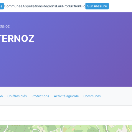
a)
Communes
Appellations
Regions
Eau
Production
Bio
Sur mesure
TERNOZ
TERNOZ
on
Chiffres clés
Protections
Activité agricole
Communes