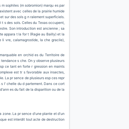
uses m sophiles (m sobromion) marqu es par
existent avec celles de la prairie humide
 et sur des sols g n ralement superficiels.
i t s des sols. Celles du Texas occupent,
estre. Son introduction est ancienne ; sa
 appara t la for t (Ragie au Bailly) et la
li vre, calamagrostide, la che gracile),
emarquable en orchid es du Territoire de
x tendance s che. On y observe plusieurs
esp ce tant en forte r gression en maints
omplexe est tr s favorable aux insectes,
ble. La pr sence de plusieurs esp ces repr
s s l' chelle du d partement. Dans ce cort
'ann es du fait de la disparition ou de la
la zone. La pr sence d'une plante et d'un
sque est interdit tout acte de destruction