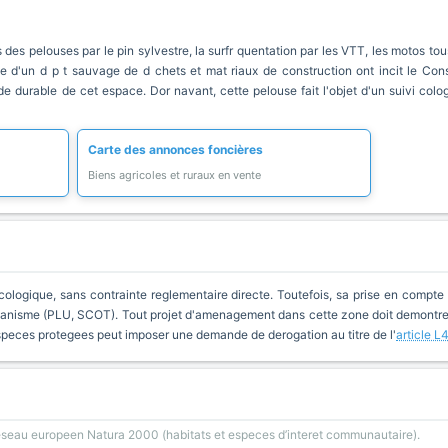
es pelouses par le pin sylvestre, la surfr quentation par les VTT, les motos tou
nce d'un d p t sauvage de d chets et mat riaux de construction ont incit le Co
e durable de cet espace. Dor navant, cette pelouse fait l'objet d'un suivi colo
Carte des annonces foncières
Biens agricoles et ruraux en vente
cologique, sans contrainte reglementaire directe. Toutefois, sa prise en compte 
anisme (PLU, SCOT). Tout projet d'amenagement dans cette zone doit demontrer 
especes protegees peut imposer une demande de derogation au titre de l'
article L
reseau europeen Natura 2000 (habitats et especes d’interet communautaire).