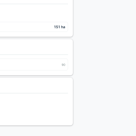
151 ha
90