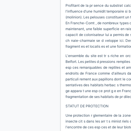
Profitant de la pr sence du substrat calc
l'influence d'une humidit temporaire si 
(molinion). Les pelouses constituent un ty
En Franche-Comt , de nombreux types ont 
maintenant, une faible superficie en rais
capacit de colonisateur lui a permis de s
ch naie-charmaie se d veloppe ici. Des 
fragment es et localis es et une formati
L'ensemble du site est tr s riche en or
Belfort. Les petites d pressions rempli
esp ces remarquables de reptiles et amph
endroits de France comme d'ailleurs dan
particuli rement aux papillons dont le co
sentatives des habitats herbac s thermoph
ge appara t une esp ce prot g e en France
fragmentation de ses habitats de pr dilec
STATUT DE PROTECTION
Une protection r glementaire de la zone 
insecte cit s dans les arr t s minist rie
l'encontre de ces esp ces et de leur biot