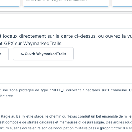
Ventes de terrains agricoles et forestiers
et locaux directement sur la carte ci-dessus, ou ouvrez la v
nt GPX sur WaymarkedTrails.
🥾 Ouvrir WaymarkedTrails
e
zone protégée de type ZNIEFF_I, couvrant 7 hectares sur 1 commune. Cette
déclarée.
la Ragie au Bailly et le stade, le chemin du Texas conduit un bel ensemble de mili
 est compos e de strates calcaires et marneuses d' ge jurassique. Des argiles rou
rturb e, sans doute en raison de l'occupation militaire pass e (propri t r troc d e e