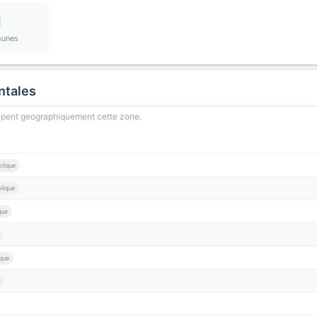
1
unes
ntales
oupent geographiquement cette zone.
blique
lique
que
que