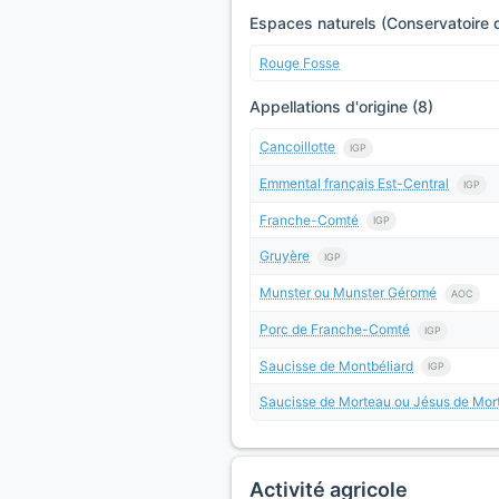
Espaces naturels (Conservatoire d
Rouge Fosse
Appellations d'origine (8)
Cancoillotte
IGP
Emmental français Est-Central
IGP
Franche-Comté
IGP
Gruyère
IGP
Munster ou Munster Géromé
AOC
Porc de Franche-Comté
IGP
Saucisse de Montbéliard
IGP
Saucisse de Morteau ou Jésus de Mor
Activité agricole