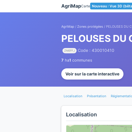
Panneau de gestion des cookies
AgriMap
Carte
Nouveau : Vue 3D (bêt
AgriMap
/
Zones protégées
/ PELOUSES DU 
PELOUSES DU 
Code : 430010410
ZNIEFF_I
7
ha
1
communes
Voir sur la carte interactive
Localisation
Présentation
Réglementati
Localisation