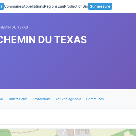
a)
Communes
Appellations
Regions
Eau
Production
Bio
Sur mesure
CHEMIN DU TEXAS
CHEMIN DU TEXAS
on
Chiffres clés
Protections
Activité agricole
Communes