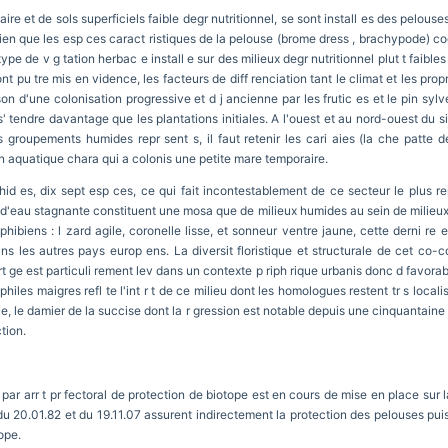
aire et de sols superficiels faible degr nutritionnel, se sont install es des pelo
bien que les esp ces caract ristiques de la pelouse (brome dress , brachypode) co
pe de v g tation herbac e install e sur des milieux degr nutritionnel plut t faibles
pu tre mis en vidence, les facteurs de diff renciation tant le climat et les propr
on d'une colonisation progressive et d j ancienne par les frutic es et le pin sylv
' tendre davantage que les plantations initiales. A l'ouest et au nord-ouest du site
groupements humides repr sent s, il faut retenir les cari aies (la che patte de 
on aquatique chara qui a colonis une petite mare temporaire.
chid es, dix sept esp ces, ce qui fait incontestablement de ce secteur le plus r
es d'eau stagnante constituent une mosa que de milieux humides au sein de milieu
ibiens : l zard agile, coronelle lisse, et sonneur ventre jaune, cette derni re 
s les autres pays europ ens. La diversit floristique et structurale de cet co-c
rt ge est particuli rement lev dans un contexte p riph rique urbanis donc d favora
iles maigres refl te l'int r t de ce milieu dont les homologues restent tr s locali
, le damier de la succise dont la r gression est notable depuis une cinquantaine d
tion.
par arr t pr fectoral de protection de biotope est en cours de mise en place sur 
ls du 20.01.82 et du 19.11.07 assurent indirectement la protection des pelouses pui
ope.