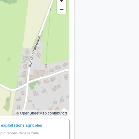
© OpenStreetMap contributors
 exploitations agricoles
ploitations dans la zone