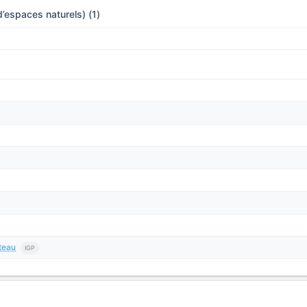
’espaces naturels) (1)
teau
IGP