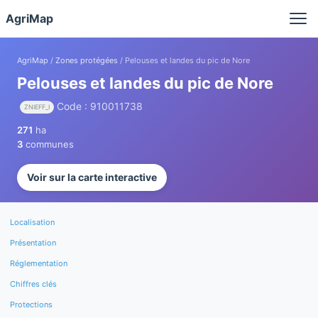
Panneau de gestion des cookies
AgriMap
AgriMap
/
Zones protégées
/ Pelouses et landes du pic de Nore
Pelouses et landes du pic de Nore
Code : 910011738
ZNIEFF_I
271
ha
3
communes
Voir sur la carte interactive
Localisation
Présentation
Réglementation
Chiffres clés
Protections