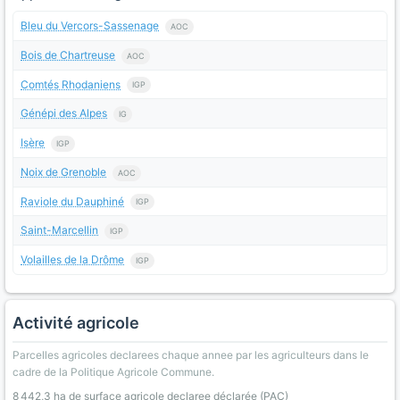
Bleu du Vercors-Sassenage
AOC
Bois de Chartreuse
AOC
Comtés Rhodaniens
IGP
Génépi des Alpes
IG
Isère
IGP
Noix de Grenoble
AOC
Raviole du Dauphiné
IGP
Saint-Marcellin
IGP
Volailles de la Drôme
IGP
Activité agricole
Parcelles agricoles declarees chaque annee par les agriculteurs dans le
cadre de la Politique Agricole Commune.
8 442,3 ha de surface agricole declaree déclarée (PAC)