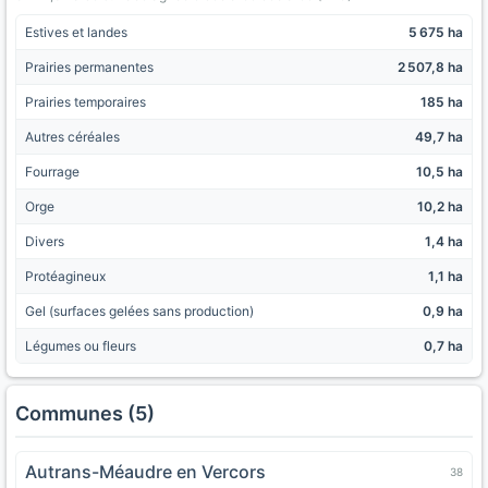
Estives et landes
5 675 ha
Prairies permanentes
2 507,8 ha
Prairies temporaires
185 ha
Autres céréales
49,7 ha
Fourrage
10,5 ha
Orge
10,2 ha
Divers
1,4 ha
Protéagineux
1,1 ha
Gel (surfaces gelées sans production)
0,9 ha
Légumes ou fleurs
0,7 ha
Communes (5)
Autrans-Méaudre en Vercors
38