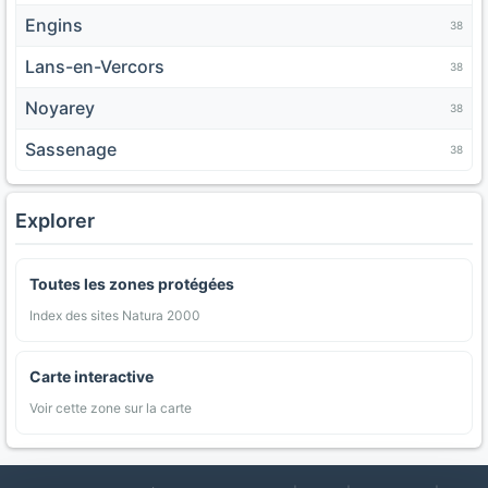
Engins
38
Lans-en-Vercors
38
Noyarey
38
Sassenage
38
Explorer
Toutes les zones protégées
Index des sites Natura 2000
Carte interactive
Voir cette zone sur la carte