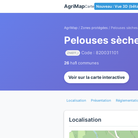
Panneau de gestion des cookies
AgriMap
Carte
Nouveau : Vue 3D (bêt
AgriMap
/
Zones protégées
/ Pelouses sèches 
Pelouses sèche
Code : 820031101
ZNIEFF_I
26
ha
1
communes
Voir sur la carte interactive
Localisation
Présentation
Réglementati
Localisation