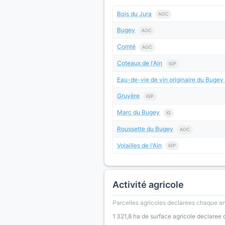
Bois du Jura
AOC
Bugey
AOC
Comté
AOC
Coteaux de l'Ain
IGP
Eau-de-vie de vin originaire du Bugey
Gruyère
IGP
Marc du Bugey
IG
Roussette du Bugey
AOC
Volailles de l'Ain
IGP
Activité agricole
Parcelles agricoles declarees chaque an
1 321,8 ha de surface agricole declaree