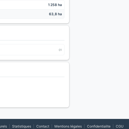
1 258 ha
63,8 ha
01
urels
|
Statistiques
|
Contact
|
Mentions légales
|
Confidentialite
|
CGU