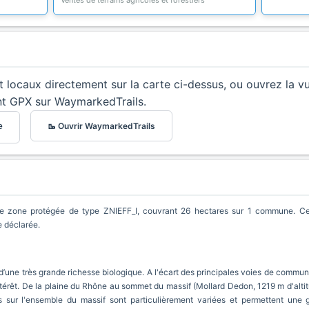
Ventes de terrains agricoles et forestiers
et locaux directement sur la carte ci-dessus, ou ouvrez la v
nt GPX sur WaymarkedTrails.
🥾 Ouvrir WaymarkedTrails
e
 zone protégée de type ZNIEFF_I, couvrant 26 hectares sur 1 commune. Cette
e déclarée.
une très grande richesse biologique. A l'écart des principales voies de communic
ntérêt. De la plaine du Rhône au sommet du massif (Mollard Dedon, 1219 m d'altit
s sur l'ensemble du massif sont particulièrement variées et permettent une g