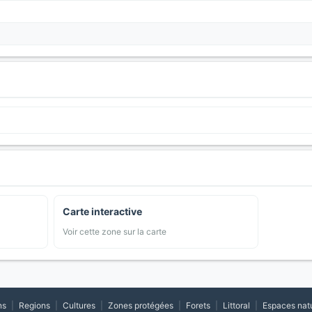
Carte interactive
Voir cette zone sur la carte
ns
|
Regions
|
Cultures
|
Zones protégées
|
Forets
|
Littoral
|
Espaces nat