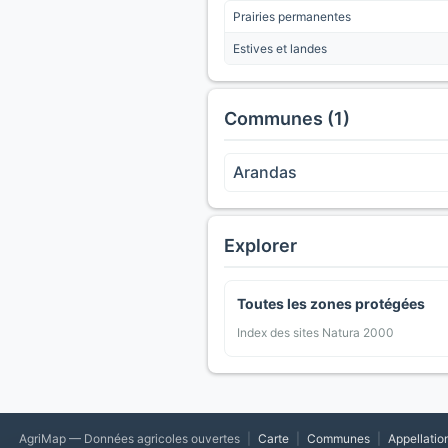
Prairies permanentes
Estives et landes
Communes (1)
Arandas
Explorer
Toutes les zones protégées
Index des sites Natura 2000
AgriMap — Données agricoles ouvertes
|
Carte
|
Communes
|
Appellatio