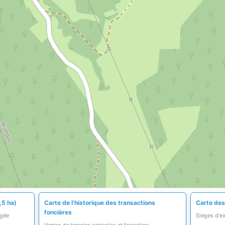
,5 ha)
Carte de l'historique des transactions
Carte des
foncières
égée
Sieges d'ex