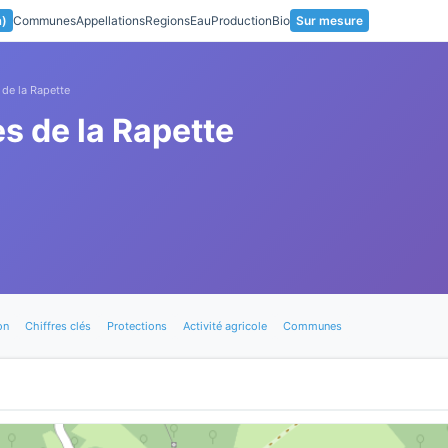
a)
Communes
Appellations
Regions
Eau
Production
Bio
Sur mesure
de la Rapette
s de la Rapette
on
Chiffres clés
Protections
Activité agricole
Communes