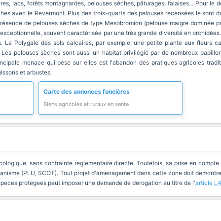
res, lacs, forêts montagnardes, pelouses sèches, pâturages, falaises... Pour le 
es avec le Revermont. Plus des trois-quarts des pelouses recensées le sont dan
à la présence de pelouses sèches de type Mesobromion (pelouse maigre dominée p
exceptionnelle, souvent caractérisée par une très grande diversité en orchidée
La Polygale des sols calcaires, par exemple, une petite plante aux fleurs ca
 Les pelouses sèches sont aussi un habitat privilégié par de nombreux papill
principale menace qui pèse sur elles est l'abandon des pratiques agricoles tradi
issons et arbustes.
Carte des annonces foncières
Biens agricoles et ruraux en vente
cologique, sans contrainte reglementaire directe. Toutefois, sa prise en compte 
anisme (PLU, SCOT). Tout projet d'amenagement dans cette zone doit demontrer 
especes protegees peut imposer une demande de derogation au titre de l'
article L