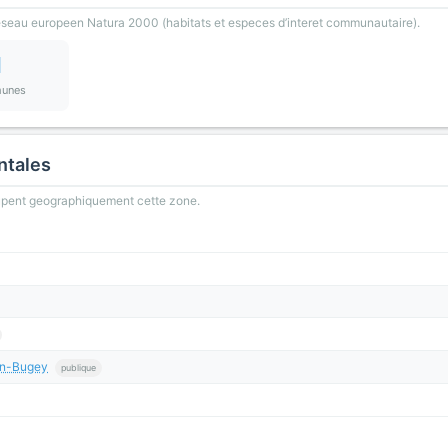
reseau europeen Natura 2000 (habitats et especes d’interet communautaire).
1
unes
ntales
oupent geographiquement cette zone.
en-Bugey
publique