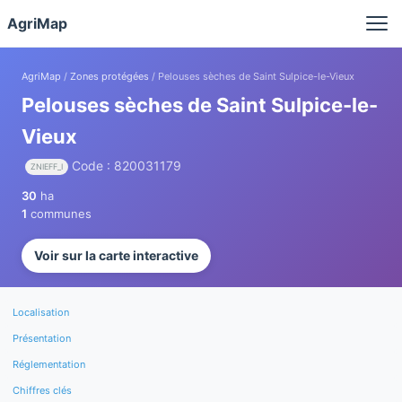
Panneau de gestion des cookies
AgriMap
AgriMap
/
Zones protégées
/ Pelouses sèches de Saint Sulpice-le-Vieux
Pelouses sèches de Saint Sulpice-le-
Vieux
Code : 820031179
ZNIEFF_I
30
ha
1
communes
Voir sur la carte interactive
Localisation
Présentation
Réglementation
Chiffres clés