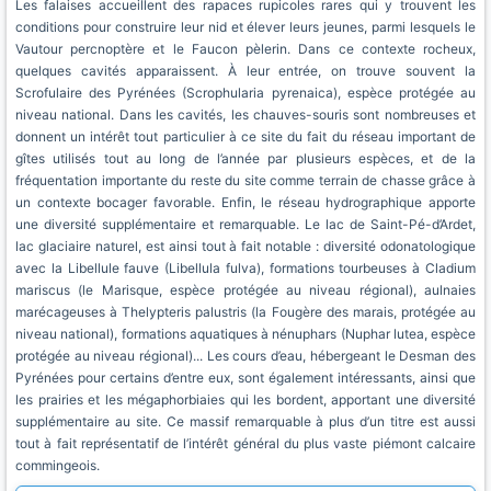
Les falaises accueillent des rapaces rupicoles rares qui y trouvent les
conditions pour construire leur nid et élever leurs jeunes, parmi lesquels le
Vautour percnoptère et le Faucon pèlerin. Dans ce contexte rocheux,
quelques cavités apparaissent. À leur entrée, on trouve souvent la
Scrofulaire des Pyrénées (Scrophularia pyrenaica), espèce protégée au
niveau national. Dans les cavités, les chauves-souris sont nombreuses et
donnent un intérêt tout particulier à ce site du fait du réseau important de
gîtes utilisés tout au long de l’année par plusieurs espèces, et de la
fréquentation importante du reste du site comme terrain de chasse grâce à
un contexte bocager favorable. Enfin, le réseau hydrographique apporte
une diversité supplémentaire et remarquable. Le lac de Saint-Pé-d’Ardet,
lac glaciaire naturel, est ainsi tout à fait notable : diversité odonatologique
avec la Libellule fauve (Libellula fulva), formations tourbeuses à Cladium
mariscus (le Marisque, espèce protégée au niveau régional), aulnaies
marécageuses à Thelypteris palustris (la Fougère des marais, protégée au
niveau national), formations aquatiques à nénuphars (Nuphar lutea, espèce
protégée au niveau régional)... Les cours d’eau, hébergeant le Desman des
Pyrénées pour certains d’entre eux, sont également intéressants, ainsi que
les prairies et les mégaphorbiaies qui les bordent, apportant une diversité
supplémentaire au site. Ce massif remarquable à plus d’un titre est aussi
tout à fait représentatif de l’intérêt général du plus vaste piémont calcaire
commingeois.