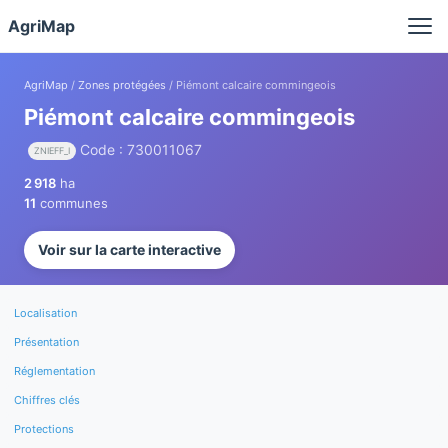
Panneau de gestion des cookies
AgriMap
AgriMap
/
Zones protégées
/ Piémont calcaire commingeois
Piémont calcaire commingeois
Code : 730011067
ZNIEFF_I
2 918
ha
11
communes
Voir sur la carte interactive
Localisation
Présentation
Réglementation
Chiffres clés
Protections