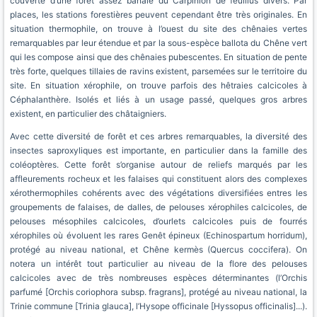
couverte d’une forêt assez banale du Carpinion de feuillus divers. Par
places, les stations forestières peuvent cependant être très originales. En
situation thermophile, on trouve à l’ouest du site des chênaies vertes
remarquables par leur étendue et par la sous-espèce ballota du Chêne vert
qui les compose ainsi que des chênaies pubescentes. En situation de pente
très forte, quelques tillaies de ravins existent, parsemées sur le territoire du
site. En situation xérophile, on trouve parfois des hêtraies calcicoles à
Céphalanthère. Isolés et liés à un usage passé, quelques gros arbres
existent, en particulier des châtaigniers.
Avec cette diversité de forêt et ces arbres remarquables, la diversité des
insectes saproxyliques est importante, en particulier dans la famille des
coléoptères. Cette forêt s’organise autour de reliefs marqués par les
affleurements rocheux et les falaises qui constituent alors des complexes
xérothermophiles cohérents avec des végétations diversifiées entres les
groupements de falaises, de dalles, de pelouses xérophiles calcicoles, de
pelouses mésophiles calcicoles, d’ourlets calcicoles puis de fourrés
xérophiles où évoluent les rares Genêt épineux (Echinospartum horridum),
protégé au niveau national, et Chêne kermès (Quercus coccifera). On
notera un intérêt tout particulier au niveau de la flore des pelouses
calcicoles avec de très nombreuses espèces déterminantes (l’Orchis
parfumé [Orchis coriophora subsp. fragrans], protégé au niveau national, la
Trinie commune [Trinia glauca], l’Hysope officinale [Hyssopus officinalis]...).