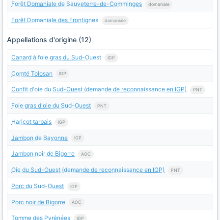
Forêt Domaniale de Sauveterre-de-Comminges
domaniale
Forêt Domaniale des Frontignes
domaniale
Appellations d'origine (12)
Canard à foie gras du Sud-Ouest
IGP
Comté Tolosan
IGP
Confit d'oie du Sud-Ouest (demande de reconnaissance en IGP)
PNT
Foie gras d'oie du Sud-Ouest
PNT
Haricot tarbais
IGP
Jambon de Bayonne
IGP
Jambon noir de Bigorre
AOC
Oie du Sud-Ouest (demande de reconnaissance en IGP)
PNT
Porc du Sud-Ouest
IGP
Porc noir de Bigorre
AOC
Tomme des Pyrénées
IGP