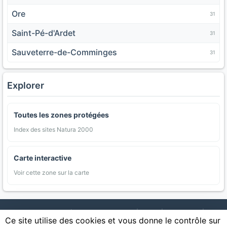
Ore
31
Saint-Pé-d'Ardet
31
Sauveterre-de-Comminges
31
Explorer
Toutes les zones protégées
Index des sites Natura 2000
Carte interactive
Voir cette zone sur la carte
AgriMap — Données agricoles ouvertes
|
Carte
|
Communes
|
Ce site utilise des cookies et vous donne le contrôle sur
Appellations
|
Regions
|
Cultures
|
Zones protégées
|
Forets
|