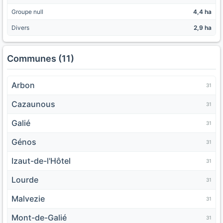
Groupe null
4,4 ha
Divers
2,9 ha
Communes (11)
Arbon
31
Cazaunous
31
Galié
31
Génos
31
Izaut-de-l'Hôtel
31
Lourde
31
Malvezie
31
Mont-de-Galié
31