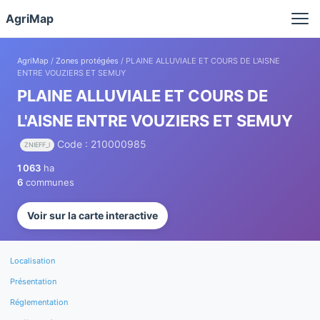
Panneau de gestion des cookies
AgriMap
AgriMap
/
Zones protégées
/ PLAINE ALLUVIALE ET COURS DE L'AISNE
ENTRE VOUZIERS ET SEMUY
PLAINE ALLUVIALE ET COURS DE
L'AISNE ENTRE VOUZIERS ET SEMUY
Code : 210000985
ZNIEFF_I
1 063
ha
6
communes
Voir sur la carte interactive
Localisation
Présentation
Réglementation