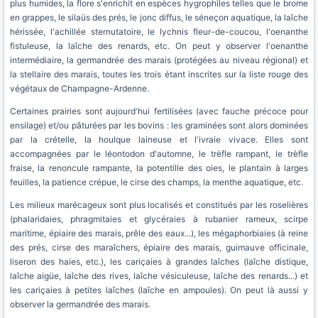
plus humides, la flore s'enrichit en espèces hygrophiles telles que le brome
en grappes, le silaüs des prés, le jonc diffus, le séneçon aquatique, la laîche
hérissée, l'achillée sternutatoire, le lychnis fleur-de-coucou, l'oenanthe
fistuleuse, la laîche des renards, etc. On peut y observer l'oenanthe
intermédiaire, la germandrée des marais (protégées au niveau régional) et
la stellaire des marais, toutes les trois étant inscrites sur la liste rouge des
végétaux de Champagne-Ardenne.
Certaines prairies sont aujourd'hui fertilisées (avec fauche précoce pour
ensilage) et/ou pâturées par les bovins : les graminées sont alors dominées
par la crételle, la houlque laineuse et l'ivraie vivace. Elles sont
accompagnées par le léontodon d'automne, le trèfle rampant, le trèfle
fraise, la renoncule rampante, la potentille des oies, le plantain à larges
feuilles, la patience crépue, le cirse des champs, la menthe aquatique, etc.
Les milieux marécageux sont plus localisés et constitués par les roselières
(phalaridaies, phragmitaies et glycéraies à rubanier rameux, scirpe
maritime, épiaire des marais, prêle des eaux...), les mégaphorbiaies (à reine
des prés, cirse des maraîchers, épiaire des marais, guimauve officinale,
liseron des haies, etc.), les cariçaies à grandes laîches (laîche distique,
laîche aigüe, laîche des rives, laîche vésiculeuse, laîche des renards...) et
les cariçaies à petites laîches (laîche en ampoules). On peut là aussi y
observer la germandrée des marais.