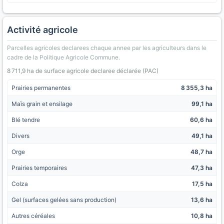
Activité agricole
Parcelles agricoles declarees chaque annee par les agriculteurs dans le
cadre de la Politique Agricole Commune.
8 711,9 ha de surface agricole declaree déclarée (PAC)
Prairies permanentes
8 355,3 ha
Maïs grain et ensilage
99,1 ha
Blé tendre
60,6 ha
Divers
49,1 ha
Orge
48,7 ha
Prairies temporaires
47,3 ha
Colza
17,5 ha
Gel (surfaces gelées sans production)
13,6 ha
Autres céréales
10,8 ha