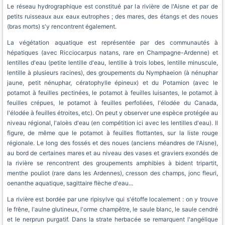
Le réseau hydrographique est constitué par la rivière de l'Aisne et par de
petits ruisseaux aux eaux eutrophes ; des mares, des étangs et des noues
(bras morts) s'y rencontrent également.
La végétation aquatique est représentée par des communautés à
hépatiques (avec Ricciocarpus natans, rare en Champagne-Ardenne) et
lentilles d'eau (petite lentille d'eau, lentille à trois lobes, lentille minuscule,
lentille à plusieurs racines), des groupements du Nymphaeion (à nénuphar
jaune, petit nénuphar, cératophylle épineux) et du Potamion (avec le
potamot à feuilles pectinées, le potamot à feuilles luisantes, le potamot à
feuilles crépues, le potamot à feuilles perfoliées, l'élodée du Canada,
l'élodée à feuilles étroites, etc). On peut y observer une espèce protégée au
niveau régional, l'aloès d'eau (en compétition ici avec les lentilles d'eau). Il
figure, de même que le potamot à feuilles flottantes, sur la liste rouge
régionale. Le long des fossés et des noues (anciens méandres de l'Aisne),
au bord de certaines mares et au niveau des vases et graviers exondés de
la rivière se rencontrent des groupements amphibies à bident tripartit,
menthe pouliot (rare dans les Ardennes), cresson des champs, jonc fleuri,
oenanthe aquatique, sagittaire flèche d'eau...
La rivière est bordée par une ripisylve qui s'étoffe localement : on y trouve
le frêne, l'aulne glutineux, l'orme champêtre, le saule blanc, le saule cendré
et le nerprun purgatif. Dans la strate herbacée se remarquent l'angélique