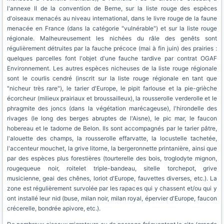
l'annexe II de la convention de Berne, sur la liste rouge des espèces
d'oiseaux menacés au niveau international, dans le livre rouge de la faune
menacée en France (dans la catégorie "vulnérable") et sur la liste rouge
régionale. Malheureusement les nichées du râle des genêts sont
régulièrement détruites par la fauche précoce (mai à fin juin) des prairies :
quelques parcelles font l'objet d'une fauche tardive par contrat OGAF
Environnement. Les autres espèces nicheuses de la liste rouge régionale
sont le courlis cendré (inscrit sur la liste rouge régionale en tant que
"nicheur très rare"), le tarier d'Europe, le pipit farlouse et la pie-grièche
écorcheur (milieux prairiaux et broussailleux), la rousserolle verderolle et le
phragmite des joncs (dans la végétation marécageuse), l'hirondelle des
rivages (le long des berges abruptes de l'Aisne), le pic mar, le faucon
hobereau et le tadorne de Belon. Ils sont accompagnés par le tarier pâtre,
l'alouette des champs, la rousserolle effarvatte, la locustelle tachetée,
l'accenteur mouchet, la grive litorne, la bergeronnette printanière, ainsi que
par des espèces plus forestières (tourterelle des bois, troglodyte mignon,
rougequeue noir, roitelet triple-bandeau, sitelle torchepot, grive
musicienne, geai des chênes, loriot d'Europe, fauvettes diverses, etc.). La
zone est régulièrement survolée par les rapaces qui y chassent et/ou qui y
ont installé leur nid (buse, milan noir, milan royal, épervier d'Europe, faucon
crécerelle, bondrée apivore, etc.).