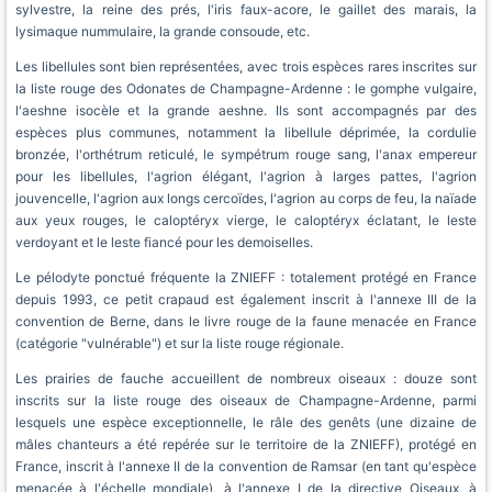
sylvestre, la reine des prés, l'iris faux-acore, le gaillet des marais, la
lysimaque nummulaire, la grande consoude, etc.
Les libellules sont bien représentées, avec trois espèces rares inscrites sur
la liste rouge des Odonates de Champagne-Ardenne : le gomphe vulgaire,
l'aeshne isocèle et la grande aeshne. Ils sont accompagnés par des
espèces plus communes, notamment la libellule déprimée, la cordulie
bronzée, l'orthétrum reticulé, le sympétrum rouge sang, l'anax empereur
pour les libellules, l'agrion élégant, l'agrion à larges pattes, l'agrion
jouvencelle, l'agrion aux longs cercoïdes, l'agrion au corps de feu, la naïade
aux yeux rouges, le caloptéryx vierge, le caloptéryx éclatant, le leste
verdoyant et le leste fiancé pour les demoiselles.
Le pélodyte ponctué fréquente la ZNIEFF : totalement protégé en France
depuis 1993, ce petit crapaud est également inscrit à l'annexe III de la
convention de Berne, dans le livre rouge de la faune menacée en France
(catégorie "vulnérable") et sur la liste rouge régionale.
Les prairies de fauche accueillent de nombreux oiseaux : douze sont
inscrits sur la liste rouge des oiseaux de Champagne-Ardenne, parmi
lesquels une espèce exceptionnelle, le râle des genêts (une dizaine de
mâles chanteurs a été repérée sur le territoire de la ZNIEFF), protégé en
France, inscrit à l'annexe II de la convention de Ramsar (en tant qu'espèce
menacée à l'échelle mondiale), à l'annexe I de la directive Oiseaux, à