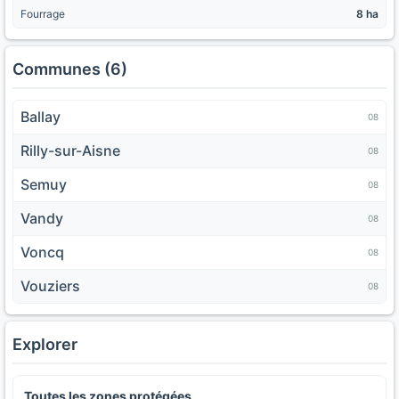
Fourrage
8 ha
Communes (6)
Ballay
08
Rilly-sur-Aisne
08
Semuy
08
Vandy
08
Voncq
08
Vouziers
08
Explorer
Toutes les zones protégées