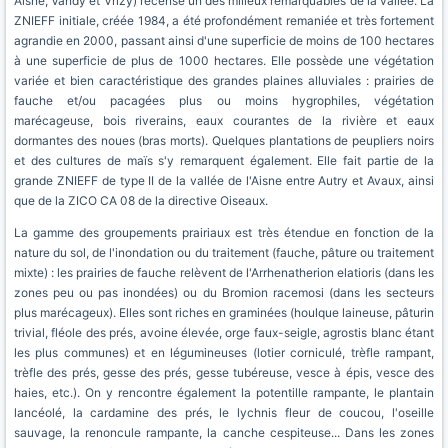
Aisne, Vandy et Vrizy) recense un des milieux remarquables de la vallée. La
ZNIEFF initiale, créée 1984, a été profondément remaniée et très fortement
agrandie en 2000, passant ainsi d'une superficie de moins de 100 hectares
à une superficie de plus de 1000 hectares. Elle possède une végétation
variée et bien caractéristique des grandes plaines alluviales : prairies de
fauche et/ou pacagées plus ou moins hygrophiles, végétation
marécageuse, bois riverains, eaux courantes de la rivière et eaux
dormantes des noues (bras morts). Quelques plantations de peupliers noirs
et des cultures de maïs s'y remarquent également. Elle fait partie de la
grande ZNIEFF de type II de la vallée de l'Aisne entre Autry et Avaux, ainsi
que de la ZICO CA 08 de la directive Oiseaux.
La gamme des groupements prairiaux est très étendue en fonction de la
nature du sol, de l'inondation ou du traitement (fauche, pâture ou traitement
mixte) : les prairies de fauche relèvent de l'Arrhenatherion elatioris (dans les
zones peu ou pas inondées) ou du Bromion racemosi (dans les secteurs
plus marécageux). Elles sont riches en graminées (houlque laineuse, pâturin
trivial, fléole des prés, avoine élevée, orge faux-seigle, agrostis blanc étant
les plus communes) et en légumineuses (lotier corniculé, trèfle rampant,
trèfle des prés, gesse des prés, gesse tubéreuse, vesce à épis, vesce des
haies, etc.). On y rencontre également la potentille rampante, le plantain
lancéolé, la cardamine des prés, le lychnis fleur de coucou, l'oseille
sauvage, la renoncule rampante, la canche cespiteuse... Dans les zones