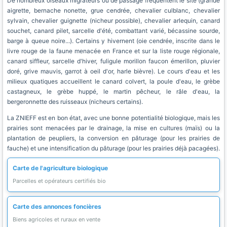
De nombreux oiseaux migrateurs ou de passage fréquentent le site (grande
aigrette, bernache nonette, grue cendrée, chevalier culblanc, chevalier
sylvain, chevalier guignette (nicheur possible), chevalier arlequin, canard
souchet, canard pilet, sarcelle d'été, combattant varié, bécassine sourde,
barge à queue noire...). Certains y hivernent (oie cendrée, inscrite dans le
livre rouge de la faune menacée en France et sur la liste rouge régionale,
canard siffleur, sarcelle d'hiver, fuligule morillon faucon émerillon, pluvier
doré, grive mauvis, garrot à oeil d'or, harle bièvre). Le cours d'eau et les
milieux quatiques accueillent le canard colvert, la poule d'eau, le grèbe
castagneux, le grèbe huppé, le martin pêcheur, le râle d'eau, la
bergeronnette des ruisseaux (nicheurs certains).
La ZNIEFF est en bon état, avec une bonne potentialité biologique, mais les
prairies sont menacées par le drainage, la mise en cultures (maïs) ou la
plantation de peupliers, la conversion en pâturage (pour les prairies de
fauche) et une intensification du pâturage (pour les prairies déjà pacagées).
Carte de l'agriculture biologique
Parcelles et opérateurs certifiés bio
Carte des annonces foncières
Biens agricoles et ruraux en vente