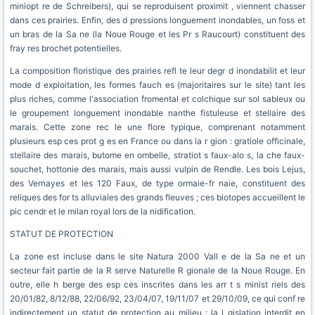
miniopt re de Schreibers), qui se reproduisent proximit , viennent chasser
dans ces prairies. Enfin, des d pressions longuement inondables, un foss et
un bras de la Sa ne (la Noue Rouge et les Pr s Raucourt) constituent des
fray res brochet potentielles.
La composition floristique des prairies refl te leur degr d inondabilit et leur
mode d exploitation, les formes fauch es (majoritaires sur le site) tant les
plus riches, comme l'association fromental et colchique sur sol sableux ou
le groupement longuement inondable nanthe fistuleuse et stellaire des
marais. Cette zone rec le une flore typique, comprenant notamment
plusieurs esp ces prot g es en France ou dans la r gion : gratiole officinale,
stellaire des marais, butome en ombelle, stratiot s faux-alo s, la che faux-
souchet, hottonie des marais, mais aussi vulpin de Rendle. Les bois Lejus,
des Vernayes et les 120 Faux, de type ormaie-fr naie, constituent des
reliques des for ts alluviales des grands fleuves ; ces biotopes accueillent le
pic cendr et le milan royal lors de la nidification.
STATUT DE PROTECTION
La zone est incluse dans le site Natura 2000 Vall e de la Sa ne et un
secteur fait partie de la R serve Naturelle R gionale de la Noue Rouge. En
outre, elle h berge des esp ces inscrites dans les arr t s minist riels des
20/01/82, 8/12/88, 22/06/92, 23/04/07, 19/11/07 et 29/10/09, ce qui conf re
indirectement un statut de protection au milieu : la l gislation interdit en