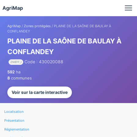
Panneau de gestion des cookies
AgriMap
AgriMap
/
Zones protégées
/ PLAINE DE LA SAÔNE DE BAULAY À
CONFLANDEY
PLAINE DE LA SAÔNE DE BAULAY À
CONFLANDEY
Code : 430020088
ZNIEFF_I
592
ha
8
communes
Voir sur la carte interactive
Localisation
Présentation
Réglementation