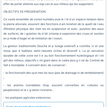
effet de porter atteinte aux esp ces et aux milieux qui les supportent.
OBJECTIFS DE PRESERVATION
Ce vaste ensemble de zones humides joue le r le d un espace tampon dans
la plaine alluviale, assurant des fonctions d am lioration de la qualit de l eau
(filtration physique des mati res en suspension et auto- puration des eaux
de surface), de r gulation du d bit (champ d expansion des crues et soutien
en p riode d tiage) et de limitation de l rosion.
La gestion traditionnelle (fauche et p turage extensif) a contribu cr er une
mosa que d habitats semi-naturels riches et diversifi s. La pr servation
durable de cette zone est li e au bon fonctionnement hydrologique et l int
grit des milieux, objectifs s int grant dans le cadre plus g n ral du Contrat de
Vall e Inondable. Il convient donc de conserver :
- la fonctionnalit des syst mes lat raux (pas de drainage ni de remblaiement)
;
- les prairies inondables (trop souvent converties en cultures ou
peupleraies) et la v g tation riveraine ;
- les pratiques agricoles extensives.
Carte de l'agriculture biologique