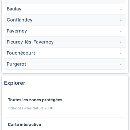
Baulay
70
Conflandey
70
Faverney
70
Fleurey-lès-Faverney
70
Fouchécourt
70
Purgerot
70
Explorer
Toutes les zones protégées
Index des sites Natura 2000
Carte interactive