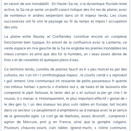
en raison de son inondabilit . En Haute-Sa ne, o la dynamique fluviale reste
active, la Sa ne pr sente un profil caract ristique des rivi res de plaine, avec
de nombreux m andres serpentant dans un lit majeur tendu. Les crues
successives ont fa onn le paysage au fil du temps et impos l occupation
des sols.
La plaine entre Baulay et Conflandey constitue encore un complexe
fonctionnel bien typique. En amont de la confluence avec la Lanterne, ce
vaste espace en rive gauche de la Sa ne englobe les prairies inondables les
mieux conserv es ainsi que des for ts humides, un r seau assez dense de
foss s et de ruisselets et quelques plans d eau.
Ce territoire tendu, constitu de prairies fauch es tr s peu morcel es par des
cultures, rev t un int r t ornithologique majeur : le courlis cendr s y reproduit
r guli rement. Une communaut int ressante de petits passereaux fr quente
ces milieux herbac s ponctu s d'arbres isol s, de haies et de buissons elle
comprend le pipit farlouse, le tarier des pr s et surtout la pie-gri che t te
rousse, tr s menac e. Historiquement, le plus important effectif r gional de r
le des gen ts, l un des oiseaux les plus vuln rables en Europe, tait localis
dans ce secteur. Le peuplement d amphibiens se d marque avec la pr sence
de la grenouille agile. Le cort ge de libellules, assez diversifi , comprend l
agrion de Mercure, prot g en France, ainsi que le gomphe vulgaire.
Plusieurs chauves-souris vuln rables (grand-murin, s rotine commune,