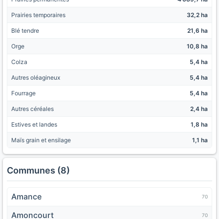
Prairies temporaires
32,2 ha
Blé tendre
21,6 ha
Orge
10,8 ha
Colza
5,4 ha
Autres oléagineux
5,4 ha
Fourrage
5,4 ha
Autres céréales
2,4 ha
Estives et landes
1,8 ha
Maïs grain et ensilage
1,1 ha
Communes (8)
Amance
70
Amoncourt
70