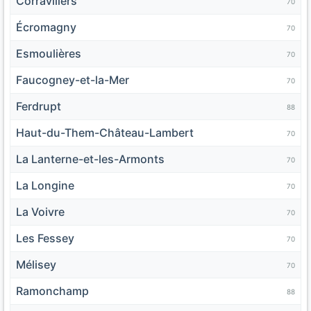
Corravillers
70
Écromagny
70
Esmoulières
70
Faucogney-et-la-Mer
70
Ferdrupt
88
Haut-du-Them-Château-Lambert
70
La Lanterne-et-les-Armonts
70
La Longine
70
La Voivre
70
Les Fessey
70
Mélisey
70
Ramonchamp
88