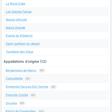
Le Rond Cigle
Les Grands Faings
Marais d'Avioth
Narce Grande
Prairie du Killebrick
Saint-guilhem-le-desert
Tourbiere des Viaux
Appellations d'origine (12)
Bergamotes de Nancy
IGP
Cancoillotte
IGP
Emmental français Est-Central
IGP
Franche-Comté
IGP
Gruyère
IGP
Kirsch de Fougerolles
AOC