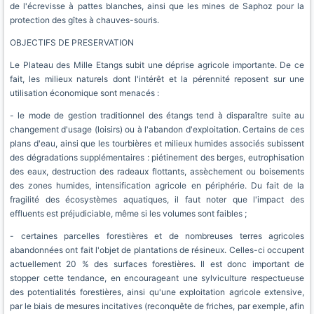
de l'écrevisse à pattes blanches, ainsi que les mines de Saphoz pour la
protection des gîtes à chauves-souris.
OBJECTIFS DE PRESERVATION
Le Plateau des Mille Etangs subit une déprise agricole importante. De ce
fait, les milieux naturels dont l'intérêt et la pérennité reposent sur une
utilisation économique sont menacés :
- le mode de gestion traditionnel des étangs tend à disparaître suite au
changement d'usage (loisirs) ou à l'abandon d'exploitation. Certains de ces
plans d'eau, ainsi que les tourbières et milieux humides associés subissent
des dégradations supplémentaires : piétinement des berges, eutrophisation
des eaux, destruction des radeaux flottants, assèchement ou boisements
des zones humides, intensification agricole en périphérie. Du fait de la
fragilité des écosystèmes aquatiques, il faut noter que l'impact des
effluents est préjudiciable, même si les volumes sont faibles ;
- certaines parcelles forestières et de nombreuses terres agricoles
abandonnées ont fait l'objet de plantations de résineux. Celles-ci occupent
actuellement 20 % des surfaces forestières. Il est donc important de
stopper cette tendance, en encourageant une sylviculture respectueuse
des potentialités forestières, ainsi qu'une exploitation agricole extensive,
par le biais de mesures incitatives (reconquête de friches, par exemple, afin