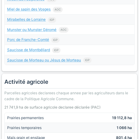
Miel de sapin des Vosges
AOC
Mirabelles de Lorraine
IGP
Munster ou Munster Géromé
AOC
Porc de Franche-Comté
IGP
Saucisse de Montbéliard
IGP
Saucisse de Morteau ou Jésus de Morteau
IGP
Activité agricole
Parcelles agricoles declarees chaque annee par les agriculteurs dans le
cadre de la Politique Agricole Commune.
21 741,9 ha de surface agricole declaree déclarée (PAC)
Prairies permanentes
19 112,8 ha
Prairies temporaires
1 066 ha
Maïs grain et ensilage
801,4 ha