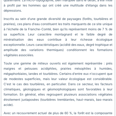
quaternaire. La micro-topographie, bien marquée dans le détail, a été mise
à profit par les hommes qui ont créé une multitude d'étangs dans les
dépressions.
Inscrits au sein d'une grande diversité de paysages (forêts, tourbières et
prairies), ces plans d'eau constituent les traits marquants de ce site unique
à l'échelle de la Franche-Comté, bien qu'ils représentent moins de 7 % de
sa superficie. Leur caractère montagnard et le faible degré de
minéralisation des eaux contribue à leur richesse écologique
exceptionnelle. Leurs caractéristiques (acidité des eaux, degré trophique et
amplitude des variations thermiques) conditionnent les formations
végétales associées.
Toute une gamme de milieux ouverts est également représentée : prés
maigres et pelouses acidiphiles, prairies mésophiles à humides,
mégaphorbiaies, landes et tourbières. Certains d'entre eux n'occupent que
de modestes superficies, mais leur valeur écologique est considérable.
C'est le cas des tourbières, en particulier. Dans ce secteur, les facteurs
climatiques, géologiques et géomorphologiques sont favorables à leur
formation. En général, elles regroupent plusieurs associations végétales
étroitement juxtaposées (tourbières tremblantes, haut-marais, bas-marais
acide).
Avec un recouvrement actuel de plus de 60 %, la forêt est la composante