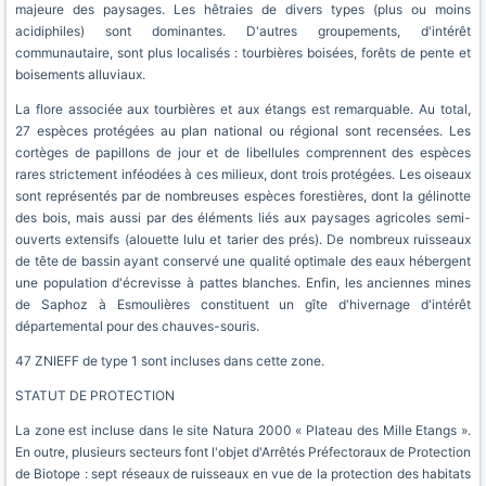
majeure des paysages. Les hêtraies de divers types (plus ou moins
acidiphiles) sont dominantes. D'autres groupements, d'intérêt
communautaire, sont plus localisés : tourbières boisées, forêts de pente et
boisements alluviaux.
La flore associée aux tourbières et aux étangs est remarquable. Au total,
27 espèces protégées au plan national ou régional sont recensées. Les
cortèges de papillons de jour et de libellules comprennent des espèces
rares strictement inféodées à ces milieux, dont trois protégées. Les oiseaux
sont représentés par de nombreuses espèces forestières, dont la gélinotte
des bois, mais aussi par des éléments liés aux paysages agricoles semi-
ouverts extensifs (alouette lulu et tarier des prés). De nombreux ruisseaux
de tête de bassin ayant conservé une qualité optimale des eaux hébergent
une population d'écrevisse à pattes blanches. Enfin, les anciennes mines
de Saphoz à Esmoulières constituent un gîte d'hivernage d'intérêt
départemental pour des chauves-souris.
47 ZNIEFF de type 1 sont incluses dans cette zone.
STATUT DE PROTECTION
La zone est incluse dans le site Natura 2000 « Plateau des Mille Etangs ».
En outre, plusieurs secteurs font l'objet d'Arrêtés Préfectoraux de Protection
de Biotope : sept réseaux de ruisseaux en vue de la protection des habitats