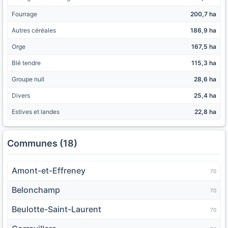
Fourrage
200,7 ha
Autres céréales
186,9 ha
Orge
167,5 ha
Blé tendre
115,3 ha
Groupe null
28,6 ha
Divers
25,4 ha
Estives et landes
22,8 ha
Communes (18)
Amont-et-Effreney
70
Belonchamp
70
Beulotte-Saint-Laurent
70