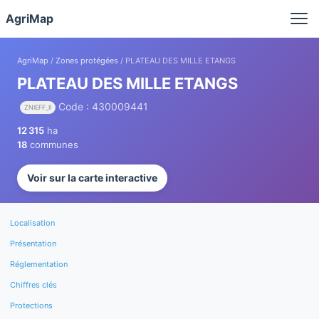
Panneau de gestion des cookies
AgriMap
AgriMap
/
Zones protégées
/ PLATEAU DES MILLE ETANGS
PLATEAU DES MILLE ETANGS
Code : 430009441
ZNIEFF_II
12 315
ha
18
communes
Voir sur la carte interactive
Localisation
Présentation
Réglementation
Chiffres clés
Protections