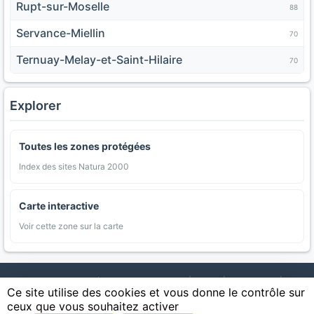
Rupt-sur-Moselle
88
Servance-Miellin
70
Ternuay-Melay-et-Saint-Hilaire
70
Explorer
Toutes les zones protégées
Index des sites Natura 2000
Carte interactive
Voir cette zone sur la carte
AgriMap — Données agricoles ouvertes
|
Carte
|
Communes
|
Ce site utilise des cookies et vous donne le contrôle sur
Appellations
|
Regions
|
Cultures
|
Zones protégées
|
Forets
|
ceux que vous souhaitez activer
Littoral
|
Espaces naturels
|
Statistiques
|
Contact
|
Mentions légales