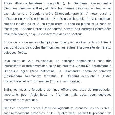
Thore (Pseudarrhenaterum longifolium), la Gentiane pneumonanthe
(Gentiana pneumonanthe) ; et dans les marnes calcaires, on trouve par
exemple la rare Globulaire grêle (Globularia gracilis). À noter aussi la
présence du Narcisse trompette (Narcissus bulbocodium) avec quelques
stations isolées çà et là, en limite entre la zone de plaine et la zone de
montagne. Certaines prairies de fauche offrent des cortèges d’orchidées
très intéressants, ce qui est assez rare dans ce secteur.
En ce qui concerne les champignons, quelques représentants sont liés à
des conditions calcicoles thermophiles, les autres à la diversité de milieux,
pelouses, forêts.
D’un point de vue faunistique, les cortèges d’amphibiens sont très
intéressants et très diversifiés selon les habitats. On trouve notamment la
Grenouille agile (Rana dalmatina), la Salamandre commune terrestre
(Salamandra salamandra terrestris), le Crapaud accoucheur (Alytes
obstetricans) et le Triton marbré (Triturus marmoratus).
Enfin, les massifs forestiers continus offrent des sites de reproduction
importants pour l’Aigle botté, le Pic mar, mais aussi pour quelques
mammifères mustélidés.
Dans ce contexte encore à l’abri de l’agriculture intensive, les cours d’eau
sont relativement préservés, et leur qualité d’eau permet la présence de