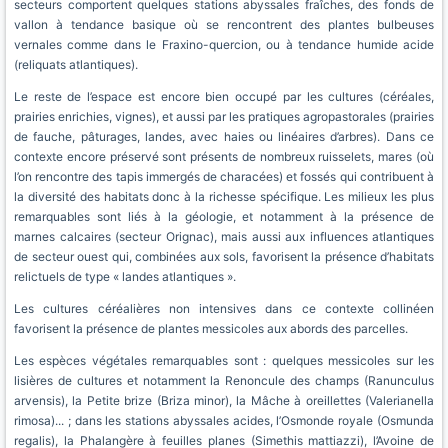
secteurs comportent quelques stations abyssales fraîches, des fonds de
vallon à tendance basique où se rencontrent des plantes bulbeuses
vernales comme dans le Fraxino-quercion, ou à tendance humide acide
(reliquats atlantiques).
Le reste de l’espace est encore bien occupé par les cultures (céréales,
prairies enrichies, vignes), et aussi par les pratiques agropastorales (prairies
de fauche, pâturages, landes, avec haies ou linéaires d’arbres). Dans ce
contexte encore préservé sont présents de nombreux ruisselets, mares (où
l’on rencontre des tapis immergés de characées) et fossés qui contribuent à
la diversité des habitats donc à la richesse spécifique. Les milieux les plus
remarquables sont liés à la géologie, et notamment à la présence de
marnes calcaires (secteur Orignac), mais aussi aux influences atlantiques
de secteur ouest qui, combinées aux sols, favorisent la présence d’habitats
relictuels de type « landes atlantiques ».
Les cultures céréalières non intensives dans ce contexte collinéen
favorisent la présence de plantes messicoles aux abords des parcelles.
Les espèces végétales remarquables sont : quelques messicoles sur les
lisières de cultures et notamment la Renoncule des champs (Ranunculus
arvensis), la Petite brize (Briza minor), la Mâche à oreillettes (Valerianella
rimosa)... ; dans les stations abyssales acides, l’Osmonde royale (Osmunda
regalis), la Phalangère à feuilles planes (Simethis mattiazzi), l’Avoine de