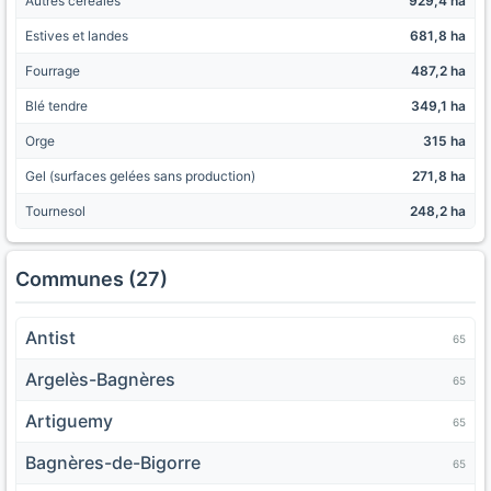
Autres céréales
929,4 ha
Estives et landes
681,8 ha
Fourrage
487,2 ha
Blé tendre
349,1 ha
Orge
315 ha
Gel (surfaces gelées sans production)
271,8 ha
Tournesol
248,2 ha
Communes (27)
Antist
65
Argelès-Bagnères
65
Artiguemy
65
Bagnères-de-Bigorre
65