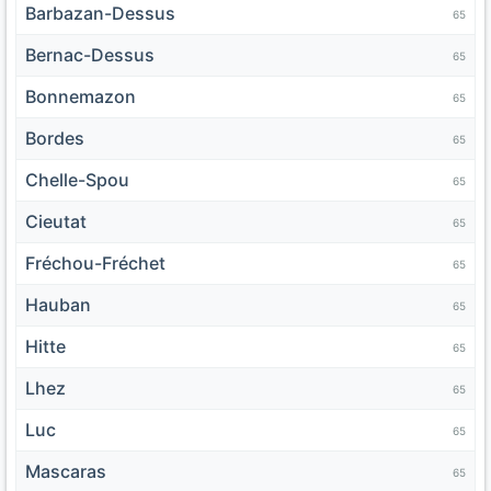
Barbazan-Dessus
65
Bernac-Dessus
65
Bonnemazon
65
Bordes
65
Chelle-Spou
65
Cieutat
65
Fréchou-Fréchet
65
Hauban
65
Hitte
65
Lhez
65
Luc
65
Mascaras
65