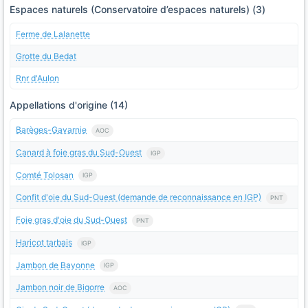
Espaces naturels (Conservatoire d’espaces naturels) (3)
Ferme de Lalanette
Grotte du Bedat
Rnr d'Aulon
Appellations d'origine (14)
Barèges-Gavarnie
AOC
Canard à foie gras du Sud-Ouest
IGP
Comté Tolosan
IGP
Confit d'oie du Sud-Ouest (demande de reconnaissance en IGP)
PNT
Foie gras d'oie du Sud-Ouest
PNT
Haricot tarbais
IGP
Jambon de Bayonne
IGP
Jambon noir de Bigorre
AOC