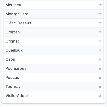
Mérilheu
65
Montgaillard
65
Oléac-Dessus
65
Ordizan
65
Orignac
65
Oueilloux
65
Ozon
65
Poumarous
65
Pouzac
65
Tournay
65
Vielle-Adour
65