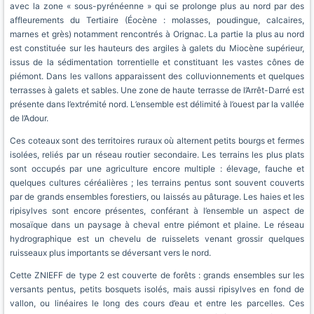
avec la zone « sous-pyrénéenne » qui se prolonge plus au nord par des
affleurements du Tertiaire (Éocène : molasses, poudingue, calcaires,
marnes et grès) notamment rencontrés à Orignac. La partie la plus au nord
est constituée sur les hauteurs des argiles à galets du Miocène supérieur,
issus de la sédimentation torrentielle et constituant les vastes cônes de
piémont. Dans les vallons apparaissent des colluvionnements et quelques
terrasses à galets et sables. Une zone de haute terrasse de l’Arrêt-Darré est
présente dans l’extrémité nord. L’ensemble est délimité à l’ouest par la vallée
de l’Adour.
Ces coteaux sont des territoires ruraux où alternent petits bourgs et fermes
isolées, reliés par un réseau routier secondaire. Les terrains les plus plats
sont occupés par une agriculture encore multiple : élevage, fauche et
quelques cultures céréalières ; les terrains pentus sont souvent couverts
par de grands ensembles forestiers, ou laissés au pâturage. Les haies et les
ripisylves sont encore présentes, conférant à l’ensemble un aspect de
mosaïque dans un paysage à cheval entre piémont et plaine. Le réseau
hydrographique est un chevelu de ruisselets venant grossir quelques
ruisseaux plus importants se déversant vers le nord.
Cette ZNIEFF de type 2 est couverte de forêts : grands ensembles sur les
versants pentus, petits bosquets isolés, mais aussi ripisylves en fond de
vallon, ou linéaires le long des cours d’eau et entre les parcelles. Ces