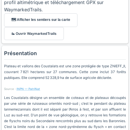
profil altimétrique et téléchargement GPX sur
WaymarkedTrails.
🗺️ Afficher les sentiers sur la carte
🥾 Ouvrir WaymarkedTrails
Présentation
Plateau et vallons des Coustalats est une zone protégée de type ZNIEFF_II,
couvrant 7 821 hectares sur 27 communes. Cette zone inclut 37 forêts
publiques. Elle comprend 52 328,9 ha de surface agricole déclarée.
Source :
INPN — PatriNat
Les Coustalats désigne un ensemble de coteaux et de plateaux découpés
par une série de ruisseaux orientés nord-sud ; c’est le pendant du plateau
lannemezannais dont il est séparé par l’Arros à l’est, et par son affluent le
Luz au sud-est. D’un point de vue géologique, on y retrouve les formations
de flyschs noirs du Secondaire rencontrés plus au sud dans les Baronnies.
C’est la limite nord de la « zone nord-pyrénéenne du flysch » en contact