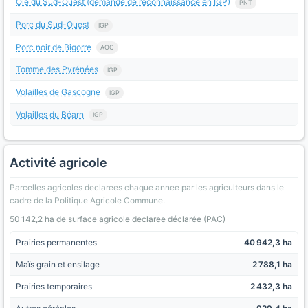
Oie du Sud-Ouest (demande de reconnaissance en IGP)
PNT
Porc du Sud-Ouest
IGP
Porc noir de Bigorre
AOC
Tomme des Pyrénées
IGP
Volailles de Gascogne
IGP
Volailles du Béarn
IGP
Activité agricole
Parcelles agricoles declarees chaque annee par les agriculteurs dans le
cadre de la Politique Agricole Commune.
50 142,2 ha de surface agricole declaree déclarée (PAC)
Prairies permanentes
40 942,3 ha
Maïs grain et ensilage
2 788,1 ha
Prairies temporaires
2 432,3 ha