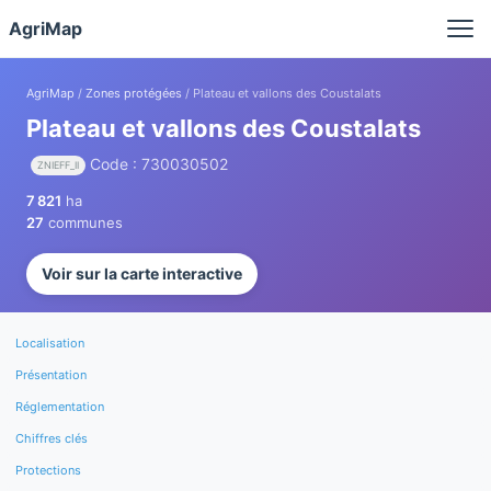
Panneau de gestion des cookies
AgriMap
AgriMap
/
Zones protégées
/ Plateau et vallons des Coustalats
Plateau et vallons des Coustalats
Code : 730030502
ZNIEFF_II
7 821
ha
27
communes
Voir sur la carte interactive
Localisation
Présentation
Réglementation
Chiffres clés
Protections