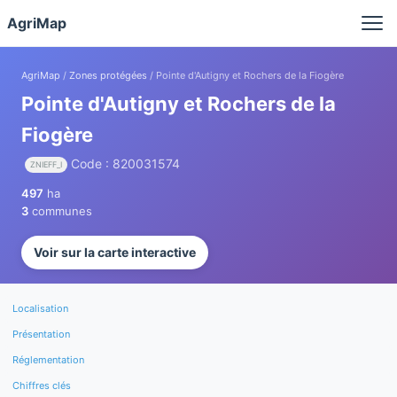
Panneau de gestion des cookies
AgriMap
AgriMap
/
Zones protégées
/ Pointe d'Autigny et Rochers de la Fiogère
Pointe d'Autigny et Rochers de la
Fiogère
Code : 820031574
ZNIEFF_I
497
ha
3
communes
Voir sur la carte interactive
Localisation
Présentation
Réglementation
Chiffres clés