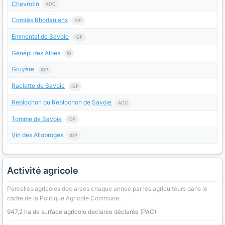
Chevrotin
AOC
Comtés Rhodaniens
IGP
Emmental de Savoie
IGP
Génépi des Alpes
IG
Gruyère
IGP
Raclette de Savoie
IGP
Reblochon ou Reblochon de Savoie
AOC
Tomme de Savoie
IGP
Vin des Allobroges
IGP
Activité agricole
Parcelles agricoles declarees chaque annee par les agriculteurs dans le
cadre de la Politique Agricole Commune.
947,2 ha de surface agricole declaree déclarée (PAC)