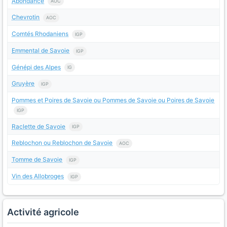
Abondance
AOC
Chevrotin
AOC
Comtés Rhodaniens
IGP
Emmental de Savoie
IGP
Génépi des Alpes
IG
Gruyère
IGP
Pommes et Poires de Savoie ou Pommes de Savoie ou Poires de Savoie
IGP
Raclette de Savoie
IGP
Reblochon ou Reblochon de Savoie
AOC
Tomme de Savoie
IGP
Vin des Allobroges
IGP
Activité agricole