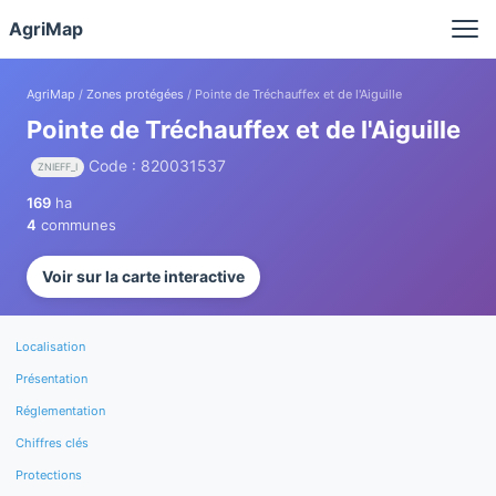
Panneau de gestion des cookies
AgriMap
AgriMap
/
Zones protégées
/ Pointe de Tréchauffex et de l'Aiguille
Pointe de Tréchauffex et de l'Aiguille
Code : 820031537
ZNIEFF_I
169
ha
4
communes
Voir sur la carte interactive
Localisation
Présentation
Réglementation
Chiffres clés
Protections