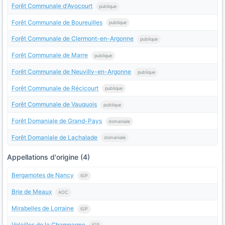
Forêt Communale d'Avocourt
publique
Forêt Communale de Boureuilles
publique
Forêt Communale de Clermont-en-Argonne
publique
Forêt Communale de Marre
publique
Forêt Communale de Neuvilly-en-Argonne
publique
Forêt Communale de Récicourt
publique
Forêt Communale de Vauquois
publique
Forêt Domaniale de Grand-Pays
domaniale
Forêt Domaniale de Lachalade
domaniale
Appellations d'origine (4)
Bergamotes de Nancy
IGP
Brie de Meaux
AOC
Mirabelles de Lorraine
IGP
Volailles de la Champagne
IGP