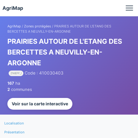
Panneau de gestion des cookies
AgriMap
AgriMap
/
Zones protégées
/ PRAIRIES AUTOUR DE L'ETANG DES
BERCETTES A NEUVILLY-EN-ARGONNE
PRAIRIES AUTOUR DE L'ETANG DES
BERCETTES A NEUVILLY-EN-
ARGONNE
Code : 410030403
ZNIEFF_I
167
ha
2
communes
Voir sur la carte interactive
Localisation
Présentation