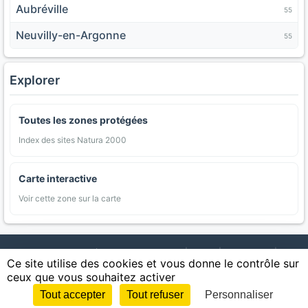
Aubréville
55
Neuvilly-en-Argonne
55
Explorer
Toutes les zones protégées
Index des sites Natura 2000
Carte interactive
Voir cette zone sur la carte
AgriMap — Données agricoles ouvertes
|
Carte
|
Communes
|
Ce site utilise des cookies et vous donne le contrôle sur
Appellations
|
Regions
|
Cultures
|
Zones protégées
|
Forets
|
ceux que vous souhaitez activer
Littoral
|
Espaces naturels
|
Statistiques
|
Contact
|
Mentions légales
|
Confidentialite
|
CGU
|
CGV
|
Cookies
Tout accepter
Tout refuser
Personnaliser
Sources : IGN, INSEE, Météo-France, SAFER, INRAE, BRGM, INAO, Ministère de