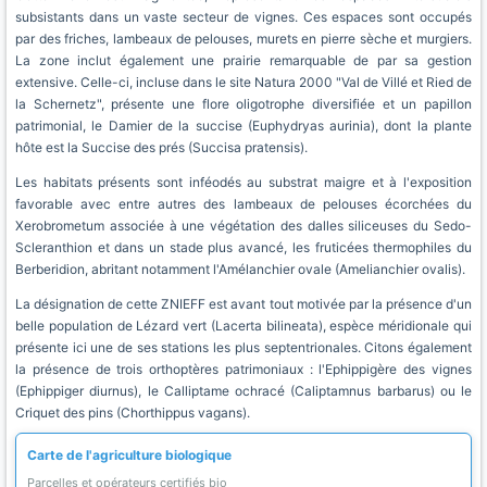
subsistants dans un vaste secteur de vignes. Ces espaces sont occupés
par des friches, lambeaux de pelouses, murets en pierre sèche et murgiers.
La zone inclut également une prairie remarquable de par sa gestion
extensive. Celle-ci, incluse dans le site Natura 2000 "Val de Villé et Ried de
la Schernetz", présente une flore oligotrophe diversifiée et un papillon
patrimonial, le Damier de la succise (Euphydryas aurinia), dont la plante
hôte est la Succise des prés (Succisa pratensis).
Les habitats présents sont inféodés au substrat maigre et à l'exposition
favorable avec entre autres des lambeaux de pelouses écorchées du
Xerobrometum associée à une végétation des dalles siliceuses du Sedo-
Scleranthion et dans un stade plus avancé, les fruticées thermophiles du
Berberidion, abritant notamment l'Amélanchier ovale (Amelianchier ovalis).
La désignation de cette ZNIEFF est avant tout motivée par la présence d'un
belle population de Lézard vert (Lacerta bilineata), espèce méridionale qui
présente ici une de ses stations les plus septentrionales. Citons également
la présence de trois orthoptères patrimoniaux : l'Ephippigère des vignes
(Ephippiger diurnus), le Calliptame ochracé (Caliptamnus barbarus) ou le
Criquet des pins (Chorthippus vagans).
Carte de l'agriculture biologique
Parcelles et opérateurs certifiés bio