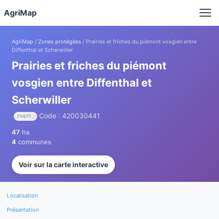
Panneau de gestion des cookies
AgriMap
AgriMap
/
Zones protégées
/ Prairies et friches du piémont vosgien entre
Diffenthal et Scherwiller
Prairies et friches du piémont
vosgien entre Diffenthal et
Scherwiller
Code : 420030441
ZNIEFF_I
47
ha
4
communes
Voir sur la carte interactive
Localisation
Présentation