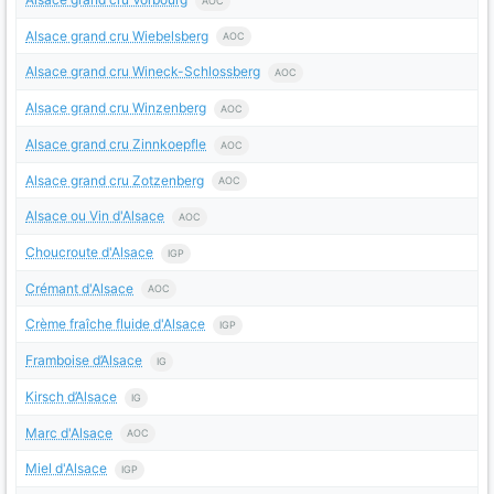
AOC
Alsace grand cru Wiebelsberg
AOC
Alsace grand cru Wineck-Schlossberg
AOC
Alsace grand cru Winzenberg
AOC
Alsace grand cru Zinnkoepfle
AOC
Alsace grand cru Zotzenberg
AOC
Alsace ou Vin d'Alsace
AOC
Choucroute d'Alsace
IGP
Crémant d'Alsace
AOC
Crème fraîche fluide d'Alsace
IGP
Framboise d’Alsace
IG
Kirsch d’Alsace
IG
Marc d'Alsace
AOC
Miel d'Alsace
IGP