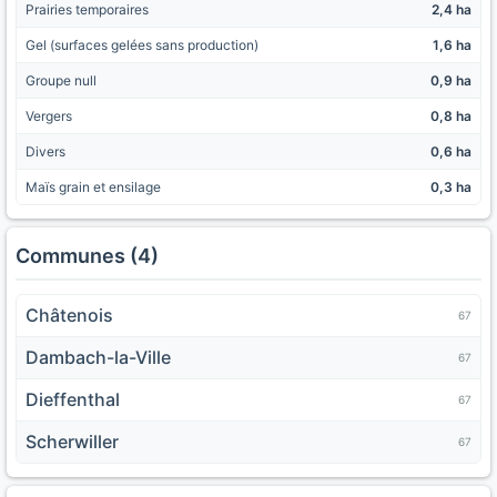
Prairies temporaires
2,4 ha
Gel (surfaces gelées sans production)
1,6 ha
Groupe null
0,9 ha
Vergers
0,8 ha
Divers
0,6 ha
Maïs grain et ensilage
0,3 ha
Communes (4)
Châtenois
67
Dambach-la-Ville
67
Dieffenthal
67
Scherwiller
67