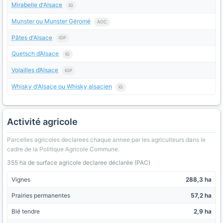
Mirabelle d'Alsace
IG
Munster ou Munster Géromé
AOC
Pâtes d'Alsace
IGP
Quetsch d’Alsace
IG
Volailles d’Alsace
IGP
Whisky d'Alsace ou Whisky alsacien
IG
Activité agricole
Parcelles agricoles declarees chaque annee par les agriculteurs dans le
cadre de la Politique Agricole Commune.
355 ha de surface agricole declaree déclarée (PAC)
Vignes
288,3 ha
Prairies permanentes
57,2 ha
Blé tendre
2,9 ha