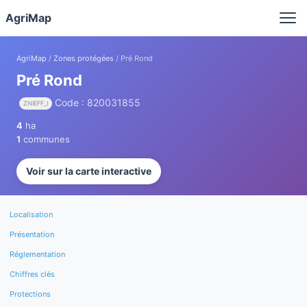
Panneau de gestion des cookies
AgriMap
AgriMap
/
Zones protégées
/ Pré Rond
Pré Rond
Code : 820031855
ZNIEFF_I
4
ha
1
communes
Voir sur la carte interactive
Localisation
Présentation
Réglementation
Chiffres clés
Protections