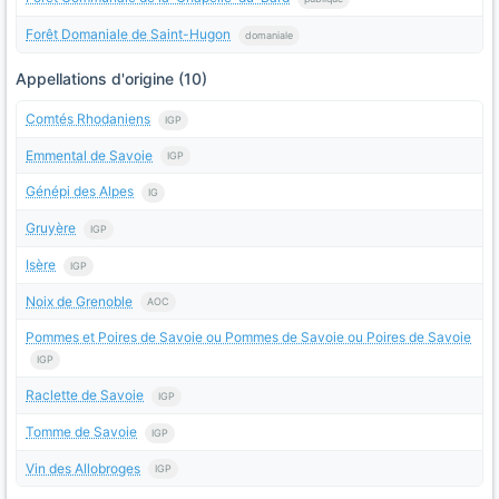
Forêt Domaniale de Saint-Hugon
domaniale
Appellations d'origine (10)
Comtés Rhodaniens
IGP
Emmental de Savoie
IGP
Génépi des Alpes
IG
Gruyère
IGP
Isère
IGP
Noix de Grenoble
AOC
Pommes et Poires de Savoie ou Pommes de Savoie ou Poires de Savoie
IGP
Raclette de Savoie
IGP
Tomme de Savoie
IGP
Vin des Allobroges
IGP