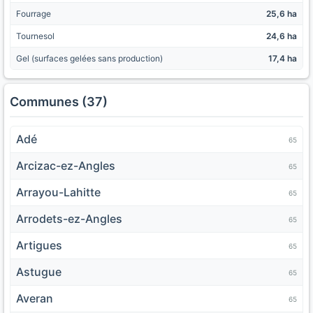
Fourrage
25,6 ha
Tournesol
24,6 ha
Gel (surfaces gelées sans production)
17,4 ha
Communes (37)
Adé
65
Arcizac-ez-Angles
65
Arrayou-Lahitte
65
Arrodets-ez-Angles
65
Artigues
65
Astugue
65
Averan
65