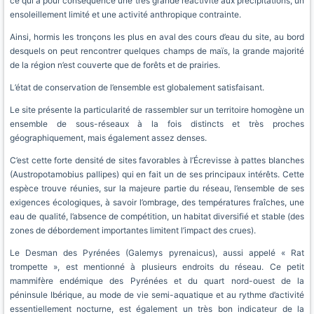
ce qui a pour conséquence une très grande réactivité aux précipitations, un
ensoleillement limité et une activité anthropique contrainte.
Ainsi, hormis les tronçons les plus en aval des cours d’eau du site, au bord
desquels on peut rencontrer quelques champs de maïs, la grande majorité
de la région n’est couverte que de forêts et de prairies.
L’état de conservation de l’ensemble est globalement satisfaisant.
Le site présente la particularité de rassembler sur un territoire homogène un
ensemble de sous-réseaux à la fois distincts et très proches
géographiquement, mais également assez denses.
C’est cette forte densité de sites favorables à l’Écrevisse à pattes blanches
(Austropotamobius pallipes) qui en fait un de ses principaux intérêts. Cette
espèce trouve réunies, sur la majeure partie du réseau, l’ensemble de ses
exigences écologiques, à savoir l’ombrage, des températures fraîches, une
eau de qualité, l’absence de compétition, un habitat diversifié et stable (des
zones de débordement importantes limitent l’impact des crues).
Le Desman des Pyrénées (Galemys pyrenaicus), aussi appelé « Rat
trompette », est mentionné à plusieurs endroits du réseau. Ce petit
mammifère endémique des Pyrénées et du quart nord-ouest de la
péninsule Ibérique, au mode de vie semi-aquatique et au rythme d’activité
essentiellement nocturne, est également un très bon indicateur de la