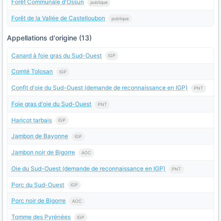
Forêt Communale d'Ossun
publique
Forêt de la Vallée de Castelloubon
publique
Appellations d'origine (13)
Canard à foie gras du Sud-Ouest
IGP
Comté Tolosan
IGP
Confit d'oie du Sud-Ouest (demande de reconnaissance en IGP)
PNT
Foie gras d'oie du Sud-Ouest
PNT
Haricot tarbais
IGP
Jambon de Bayonne
IGP
Jambon noir de Bigorre
AOC
Oie du Sud-Ouest (demande de reconnaissance en IGP)
PNT
Porc du Sud-Ouest
IGP
Porc noir de Bigorre
AOC
Tomme des Pyrénées
IGP