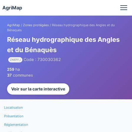
Panneau de gestion des cookies
AgriMap
AgriMap
/
Zones protégées
/ Réseau hydrographique des Angles et du
Bénaquès
Réseau hydrographique des Angles
et du Bénaquès
Code : 730030362
ZNIEFF_I
259
ha
37
communes
Voir sur la carte interactive
Localisation
Présentation
Réglementation