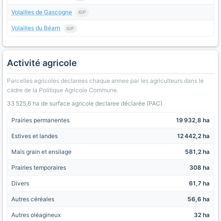
Volailles de Gascogne
IGP
Volailles du Béarn
IGP
Activité agricole
Parcelles agricoles declarees chaque annee par les agriculteurs dans le
cadre de la Politique Agricole Commune.
33 525,6 ha de surface agricole declaree déclarée (PAC)
Prairies permanentes
19 932,8 ha
Estives et landes
12 442,2 ha
Maïs grain et ensilage
581,2 ha
Prairies temporaires
308 ha
Divers
61,7 ha
Autres céréales
56,6 ha
Autres oléagineux
32 ha