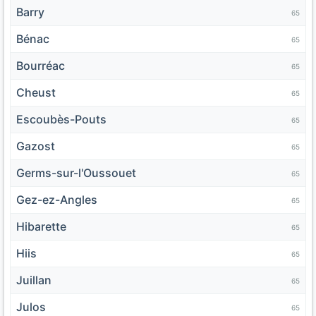
Barry
65
Bénac
65
Bourréac
65
Cheust
65
Escoubès-Pouts
65
Gazost
65
Germs-sur-l'Oussouet
65
Gez-ez-Angles
65
Hibarette
65
Hiis
65
Juillan
65
Julos
65