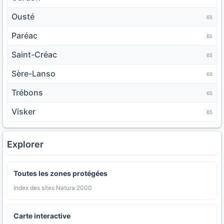
Ousté
65
Paréac
65
Saint-Créac
65
Sère-Lanso
65
Trébons
65
Visker
65
Explorer
Toutes les zones protégées
Index des sites Natura 2000
Carte interactive