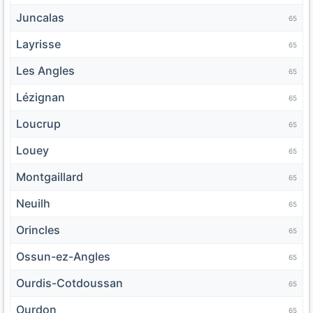
Juncalas
65
Layrisse
65
Les Angles
65
Lézignan
65
Loucrup
65
Louey
65
Montgaillard
65
Neuilh
65
Orincles
65
Ossun-ez-Angles
65
Ourdis-Cotdoussan
65
Ourdon
65