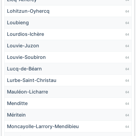
Lohitzun-Oyhercq
64
Loubieng
64
Lourdios-Ichère
64
Louvie-Juzon
64
Louvie-Soubiron
64
Lucq-de-Béarn
64
Lurbe-Saint-Christau
64
Mauléon-Licharre
64
Menditte
64
Méritein
64
Moncayolle-Larrory-Mendibieu
64