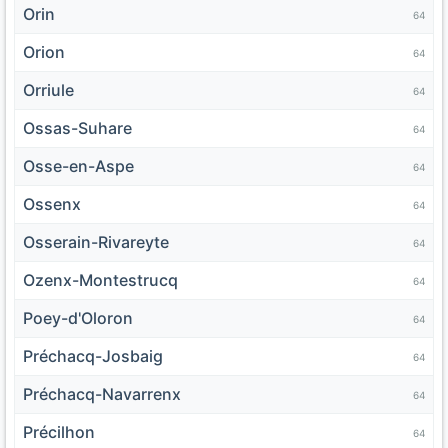
Orin
64
Orion
64
Orriule
64
Ossas-Suhare
64
Osse-en-Aspe
64
Ossenx
64
Osserain-Rivareyte
64
Ozenx-Montestrucq
64
Poey-d'Oloron
64
Préchacq-Josbaig
64
Préchacq-Navarrenx
64
Précilhon
64