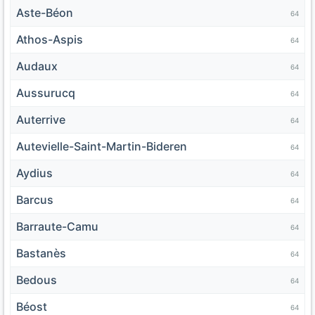
Aste-Béon
64
Athos-Aspis
64
Audaux
64
Aussurucq
64
Auterrive
64
Autevielle-Saint-Martin-Bideren
64
Aydius
64
Barcus
64
Barraute-Camu
64
Bastanès
64
Bedous
64
Béost
64