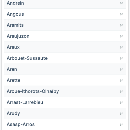
Andrein
64
Angous
64
Aramits
64
Araujuzon
64
Araux
64
Arbouet-Sussaute
64
Aren
64
Arette
64
Aroue-Ithorots-Olhaïby
64
Arrast-Larrebieu
64
Arudy
64
Asasp-Arros
64