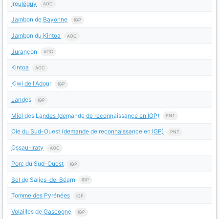
Irouléguy
AOC
Jambon de Bayonne
IGP
Jambon du Kintoa
AOC
Jurançon
AOC
Kintoa
AOC
Kiwi de l'Adour
IGP
Landes
IGP
Miel des Landes (demande de reconnaissance en IGP)
PNT
Oie du Sud-Ouest (demande de reconnaissance en IGP)
PNT
Ossau-Iraty
AOC
Porc du Sud-Ouest
IGP
Sel de Salies-de-Béarn
IGP
Tomme des Pyrénées
IGP
Volailles de Gascogne
IGP