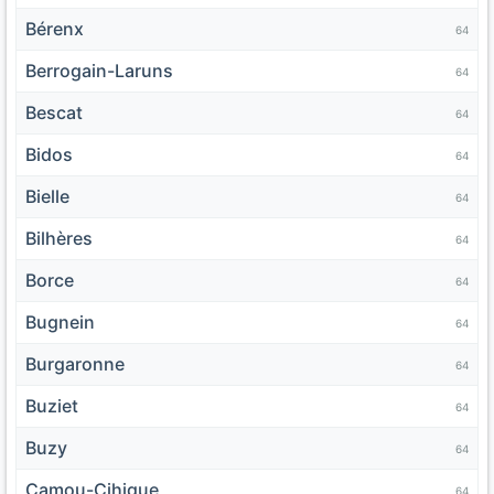
Bérenx
64
Berrogain-Laruns
64
Bescat
64
Bidos
64
Bielle
64
Bilhères
64
Borce
64
Bugnein
64
Burgaronne
64
Buziet
64
Buzy
64
Camou-Cihigue
64