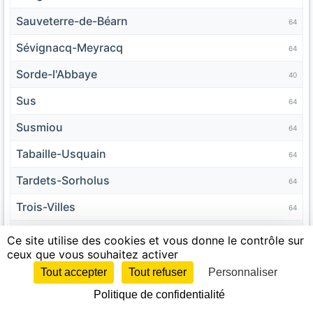
Sauveterre-de-Béarn
64
Sévignacq-Meyracq
64
Sorde-l'Abbaye
40
Sus
64
Susmiou
64
Tabaille-Usquain
64
Tardets-Sorholus
64
Trois-Villes
64
Urdos
64
Ce site utilise des cookies et vous donne le contrôle sur
ceux que vous souhaitez activer
Verdets
64
Tout accepter
Tout refuser
Personnaliser
Viellenave-de-Navarrenx
64
Politique de confidentialité