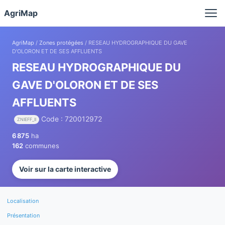
Panneau de gestion des cookies
AgriMap
AgriMap
/
Zones protégées
/ RESEAU HYDROGRAPHIQUE DU GAVE
D'OLORON ET DE SES AFFLUENTS
RESEAU HYDROGRAPHIQUE DU
GAVE D'OLORON ET DE SES
AFFLUENTS
Code : 720012972
ZNIEFF_II
6 875
ha
162
communes
Voir sur la carte interactive
Localisation
Présentation