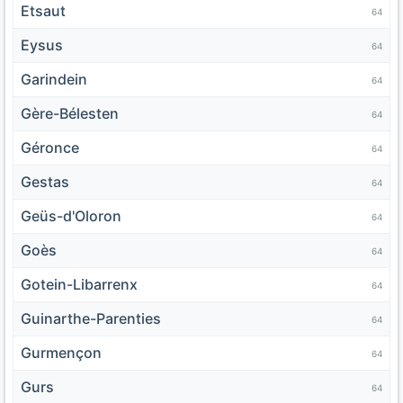
Etsaut
64
Eysus
64
Garindein
64
Gère-Bélesten
64
Géronce
64
Gestas
64
Geüs-d'Oloron
64
Goès
64
Gotein-Libarrenx
64
Guinarthe-Parenties
64
Gurmençon
64
Gurs
64