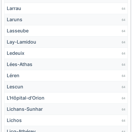
Larrau
64
Laruns
64
Lasseube
64
Lay-Lamidou
64
Ledeuix
64
Lées-Athas
64
Léren
64
Lescun
64
L'Hôpital-d'Orion
64
Lichans-Sunhar
64
Lichos
64
Licq-Athérey
64