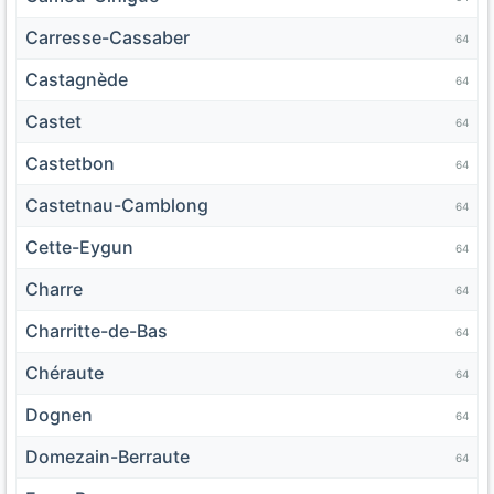
Carresse-Cassaber
64
Castagnède
64
Castet
64
Castetbon
64
Castetnau-Camblong
64
Cette-Eygun
64
Charre
64
Charritte-de-Bas
64
Chéraute
64
Dognen
64
Domezain-Berraute
64