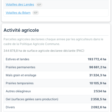
Volailles des Landes
IGP
Volailles du Béarn
IGP
Activité agricole
Parcelles agricoles declarees chaque annee par les agriculteurs dans le
cadre de la Politique Agricole Commune.
344 878,8 ha de surface agricole declaree déclarée (PAC)
Estives et landes
193 772,4 ha
Prairies permanentes
96 661,2 ha
Maïs grain et ensilage
31 324,3 ha
Prairies temporaires
10 105,9 ha
Autres oléagineux
2 534 ha
Gel (surfaces gelées sans production)
2 358,5 ha
Divers
2 092,6 ha