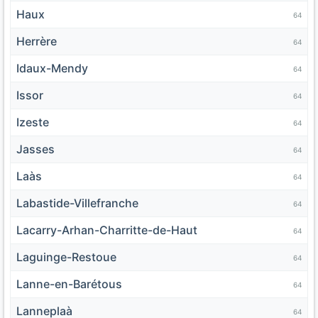
Haux
64
Herrère
64
Idaux-Mendy
64
Issor
64
Izeste
64
Jasses
64
Laàs
64
Labastide-Villefranche
64
Lacarry-Arhan-Charritte-de-Haut
64
Laguinge-Restoue
64
Lanne-en-Barétous
64
Lanneplaà
64