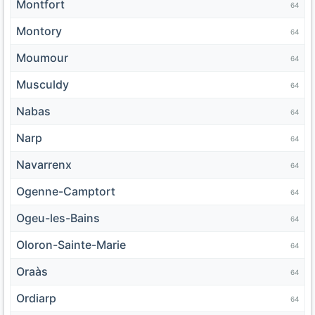
Montfort
64
Montory
64
Moumour
64
Musculdy
64
Nabas
64
Narp
64
Navarrenx
64
Ogenne-Camptort
64
Ogeu-les-Bains
64
Oloron-Sainte-Marie
64
Oraàs
64
Ordiarp
64