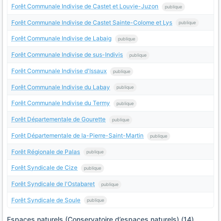
Forêt Communale Indivise de Castet et Louvie-Juzon
publique
Forêt Communale Indivise de Castet Sainte-Colome et Lys
publique
Forêt Communale Indivise de Labaig
publique
Forêt Communale Indivise de sus-Indivis
publique
Forêt Communale Indivise d'Issaux
publique
Forêt Communale Indivise du Labay
publique
Forêt Communale Indivise du Termy
publique
Forêt Départementale de Gourette
publique
Forêt Départementale de la-Pierre-Saint-Martin
publique
Forêt Régionale de Palas
publique
Forêt Syndicale de Cize
publique
Forêt Syndicale de l'Ostabaret
publique
Forêt Syndicale de Soule
publique
Espaces naturels (Conservatoire d’espaces naturels) (14)