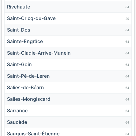
Rivehaute
64
Saint-Cricq-du-Gave
40
Saint-Dos
64
Sainte-Engrâce
64
Saint-Gladie-Arrive-Munein
64
Saint-Goin
64
Saint-Pé-de-Léren
64
Salies-de-Béarn
64
Salles-Mongiscard
64
Sarrance
64
Saucède
64
Sauguis-Saint-Étienne
64