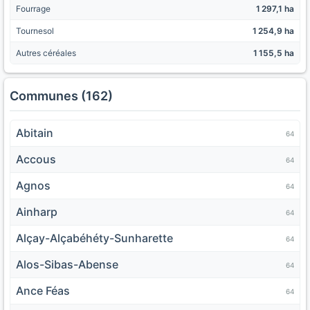
Fourrage
1 297,1 ha
Tournesol
1 254,9 ha
Autres céréales
1 155,5 ha
Communes (162)
Abitain
64
Accous
64
Agnos
64
Ainharp
64
Alçay-Alçabéhéty-Sunharette
64
Alos-Sibas-Abense
64
Ance Féas
64