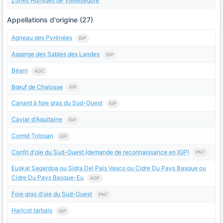
Zones Humides de Viellesegure
Appellations d'origine (27)
Agneau des Pyrénées
IGP
Asperge des Sables des Landes
IGP
Béarn
AOC
Bœuf de Chalosse
IGP
Canard à foie gras du Sud-Ouest
IGP
Caviar d'Aquitaine
IGP
Comté Tolosan
IGP
Confit d'oie du Sud-Ouest (demande de reconnaissance en IGP)
PNT
Euskal Sagardoa ou Sidra Del País Vasco ou Cidre Du Pays Basque ou
Cidre Du Pays Basque-Eu
AOP
Foie gras d'oie du Sud-Ouest
PNT
Haricot tarbais
IGP