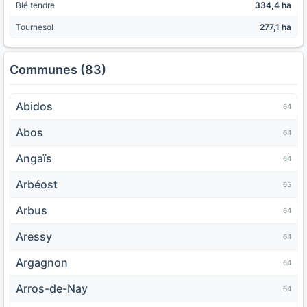
Blé tendre
334,4 ha
Tournesol
277,1 ha
Communes (83)
Abidos
64
Abos
64
Angaïs
64
Arbéost
65
Arbus
64
Aressy
64
Argagnon
64
Arros-de-Nay
64