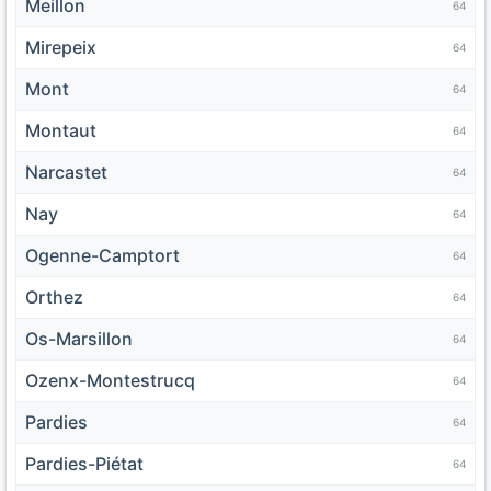
Meillon
64
Mirepeix
64
Mont
64
Montaut
64
Narcastet
64
Nay
64
Ogenne-Camptort
64
Orthez
64
Os-Marsillon
64
Ozenx-Montestrucq
64
Pardies
64
Pardies-Piétat
64