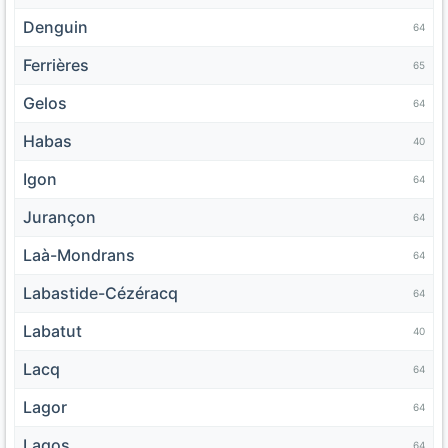
Denguin
64
Ferrières
65
Gelos
64
Habas
40
Igon
64
Jurançon
64
Laà-Mondrans
64
Labastide-Cézéracq
64
Labatut
40
Lacq
64
Lagor
64
Lagos
64