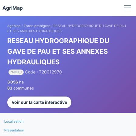
Panneau de gestion des cookies
AgriMap
AgriMap
/
Zones protégées
/ RESEAU HYDROGRAPHIQUE DU GAVE DE PAU
ET SES ANNEXES HYDRAULIQUES
RESEAU HYDROGRAPHIQUE DU
GAVE DE PAU ET SES ANNEXES
HYDRAULIQUES
Code : 720012970
ZNIEFF_II
3 056
ha
83
communes
Voir sur la carte interactive
Localisation
Présentation