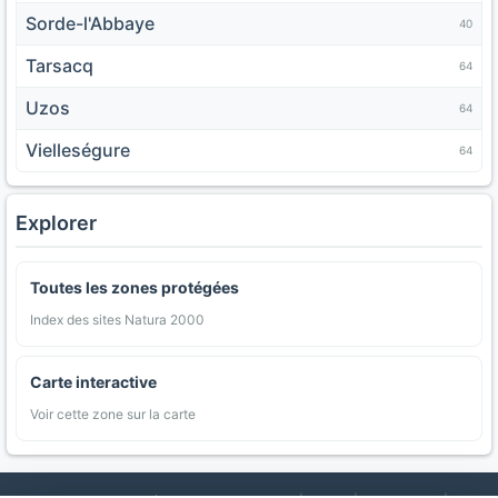
Sorde-l'Abbaye
40
Tarsacq
64
Uzos
64
Vielleségure
64
Explorer
Toutes les zones protégées
Index des sites Natura 2000
Carte interactive
Voir cette zone sur la carte