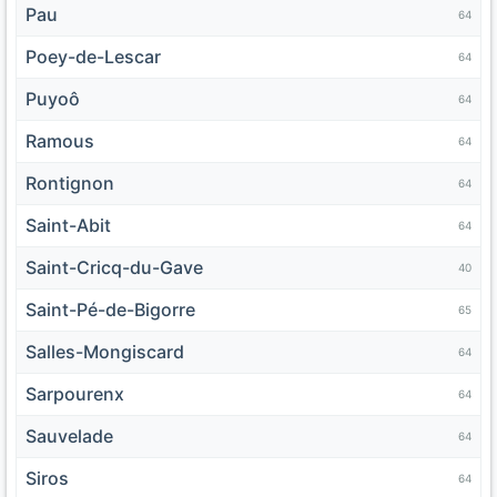
Pau
64
Poey-de-Lescar
64
Puyoô
64
Ramous
64
Rontignon
64
Saint-Abit
64
Saint-Cricq-du-Gave
40
Saint-Pé-de-Bigorre
65
Salles-Mongiscard
64
Sarpourenx
64
Sauvelade
64
Siros
64