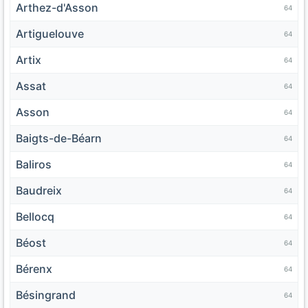
Arthez-d'Asson
64
Artiguelouve
64
Artix
64
Assat
64
Asson
64
Baigts-de-Béarn
64
Baliros
64
Baudreix
64
Bellocq
64
Béost
64
Bérenx
64
Bésingrand
64