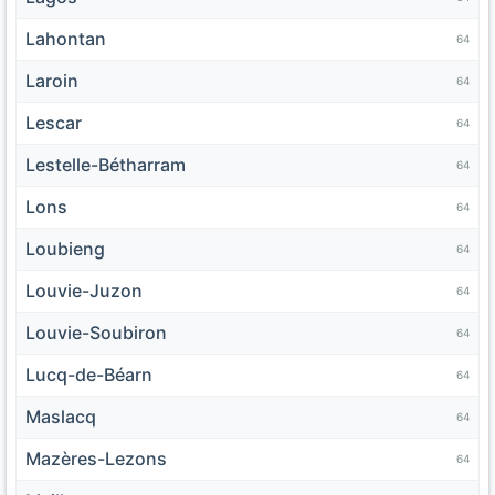
Lahontan
64
Laroin
64
Lescar
64
Lestelle-Bétharram
64
Lons
64
Loubieng
64
Louvie-Juzon
64
Louvie-Soubiron
64
Lucq-de-Béarn
64
Maslacq
64
Mazères-Lezons
64