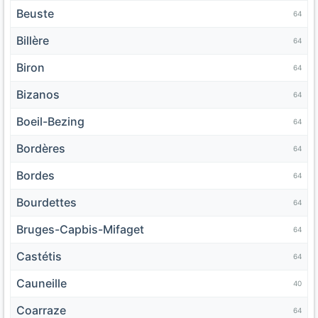
Beuste
64
Billère
64
Biron
64
Bizanos
64
Boeil-Bezing
64
Bordères
64
Bordes
64
Bourdettes
64
Bruges-Capbis-Mifaget
64
Castétis
64
Cauneille
40
Coarraze
64