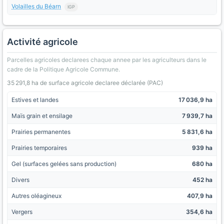
Volailles du Béarn
IGP
Activité agricole
Parcelles agricoles declarees chaque annee par les agriculteurs dans le
cadre de la Politique Agricole Commune.
35 291,8 ha de surface agricole declaree déclarée (PAC)
Estives et landes
17 036,9 ha
Maïs grain et ensilage
7 939,7 ha
Prairies permanentes
5 831,6 ha
Prairies temporaires
939 ha
Gel (surfaces gelées sans production)
680 ha
Divers
452 ha
Autres oléagineux
407,9 ha
Vergers
354,6 ha