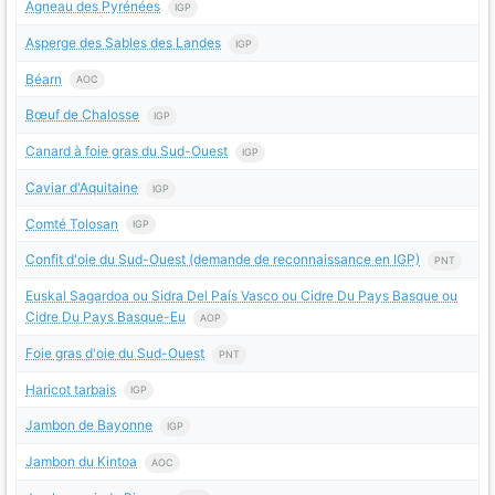
Agneau des Pyrénées
IGP
Asperge des Sables des Landes
IGP
Béarn
AOC
Bœuf de Chalosse
IGP
Canard à foie gras du Sud-Ouest
IGP
Caviar d'Aquitaine
IGP
Comté Tolosan
IGP
Confit d'oie du Sud-Ouest (demande de reconnaissance en IGP)
PNT
Euskal Sagardoa ou Sidra Del País Vasco ou Cidre Du Pays Basque ou
Cidre Du Pays Basque-Eu
AOP
Foie gras d'oie du Sud-Ouest
PNT
Haricot tarbais
IGP
Jambon de Bayonne
IGP
Jambon du Kintoa
AOC