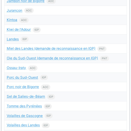
Jambon noir de Bigorre
AOC
Jurançon
AOC
Kintoa
AOC
Kiwi de l'Adour
IGP
Landes
IGP
Miel des Landes (demande de reconnaissance en IGP)
PNT
Oie du Sud-Ouest (demande de reconnaissance en IGP)
PNT
Ossau-Iraty
AOC
Porc du Sud-Ouest
IGP
Porc noir de Bigorre
AOC
Sel de Salies-de-Béarn
IGP
Tomme des Pyrénées
IGP
Volailles de Gascogne
IGP
Volailles des Landes
IGP