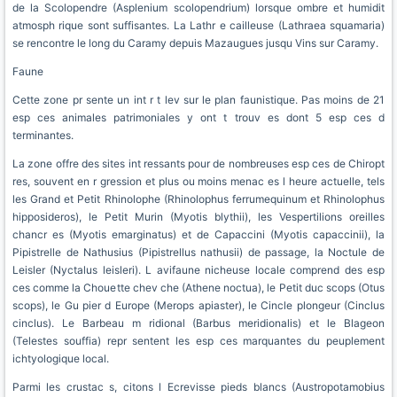
de la Scolopendre (Asplenium scolopendrium) lorsque ombre et humidit
atmosph rique sont suffisantes. La Lathr e cailleuse (Lathraea squamaria)
se rencontre le long du Caramy depuis Mazaugues jusqu Vins sur Caramy.
Faune
Cette zone pr sente un int r t lev sur le plan faunistique. Pas moins de 21
esp ces animales patrimoniales y ont t trouv es dont 5 esp ces d
terminantes.
La zone offre des sites int ressants pour de nombreuses esp ces de Chiropt
res, souvent en r gression et plus ou moins menac es l heure actuelle, tels
les Grand et Petit Rhinolophe (Rhinolophus ferrumequinum et Rhinolophus
hipposideros), le Petit Murin (Myotis blythii), les Vespertilions oreilles
chancr es (Myotis emarginatus) et de Capaccini (Myotis capaccinii), la
Pipistrelle de Nathusius (Pipistrellus nathusii) de passage, la Noctule de
Leisler (Nyctalus leisleri). L avifaune nicheuse locale comprend des esp
ces comme la Chouette chev che (Athene noctua), le Petit duc scops (Otus
scops), le Gu pier d Europe (Merops apiaster), le Cincle plongeur (Cinclus
cinclus). Le Barbeau m ridional (Barbus meridionalis) et le Blageon
(Telestes souffia) repr sentent les esp ces marquantes du peuplement
ichtyologique local.
Parmi les crustac s, citons l Ecrevisse pieds blancs (Austropotamobius