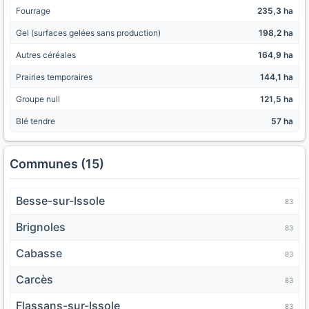
Fourrage
235,3 ha
Gel (surfaces gelées sans production)
198,2 ha
Autres céréales
164,9 ha
Prairies temporaires
144,1 ha
Groupe null
121,5 ha
Blé tendre
57 ha
Communes (15)
Besse-sur-Issole
83
Brignoles
83
Cabasse
83
Carcès
83
Flassans-sur-Issole
83