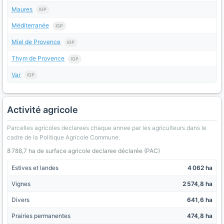
Maures
IGP
Méditerranée
IGP
Miel de Provence
IGP
Thym de Provence
IGP
Var
IGP
Activité agricole
Parcelles agricoles declarees chaque annee par les agriculteurs dans le
cadre de la Politique Agricole Commune.
8 788,7 ha de surface agricole declaree déclarée (PAC)
Estives et landes
4 062 ha
Vignes
2 574,8 ha
Divers
641,6 ha
Prairies permanentes
474,8 ha