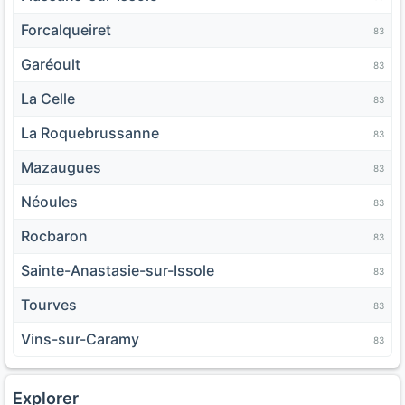
Forcalqueiret
83
Garéoult
83
La Celle
83
La Roquebrussanne
83
Mazaugues
83
Néoules
83
Rocbaron
83
Sainte-Anastasie-sur-Issole
83
Tourves
83
Vins-sur-Caramy
83
Explorer