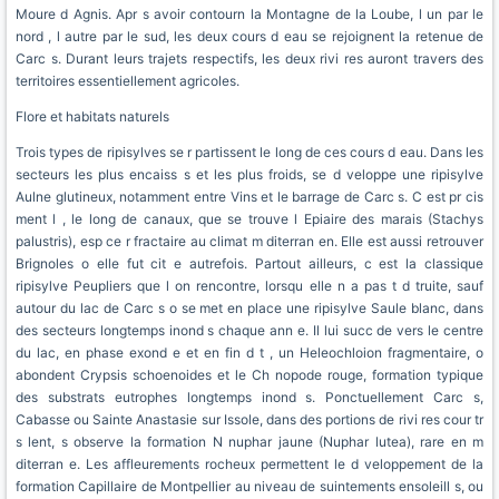
Moure d Agnis. Apr s avoir contourn la Montagne de la Loube, l un par le
nord , l autre par le sud, les deux cours d eau se rejoignent la retenue de
Carc s. Durant leurs trajets respectifs, les deux rivi res auront travers des
territoires essentiellement agricoles.
Flore et habitats naturels
Trois types de ripisylves se r partissent le long de ces cours d eau. Dans les
secteurs les plus encaiss s et les plus froids, se d veloppe une ripisylve
Aulne glutineux, notamment entre Vins et le barrage de Carc s. C est pr cis
ment l , le long de canaux, que se trouve l Epiaire des marais (Stachys
palustris), esp ce r fractaire au climat m diterran en. Elle est aussi retrouver
Brignoles o elle fut cit e autrefois. Partout ailleurs, c est la classique
ripisylve Peupliers que l on rencontre, lorsqu elle n a pas t d truite, sauf
autour du lac de Carc s o se met en place une ripisylve Saule blanc, dans
des secteurs longtemps inond s chaque ann e. Il lui succ de vers le centre
du lac, en phase exond e et en fin d t , un Heleochloion fragmentaire, o
abondent Crypsis schoenoides et le Ch nopode rouge, formation typique
des substrats eutrophes longtemps inond s. Ponctuellement Carc s,
Cabasse ou Sainte Anastasie sur Issole, dans des portions de rivi res cour tr
s lent, s observe la formation N nuphar jaune (Nuphar lutea), rare en m
diterran e. Les affleurements rocheux permettent le d veloppement de la
formation Capillaire de Montpellier au niveau de suintements ensoleill s, ou