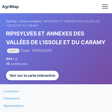
Panneau de gestion des cookies
AgriMap
AgriMap
/
Zones protégées
/ RIPISYLVES ET ANNEXES DES VALLÉES DE
L'ISSOLE ET DU CARAMY
RIPISYLVES ET ANNEXES DES
VALLÉES DE L'ISSOLE ET DU CARAMY
Code : 930020255
ZNIEFF_II
644
ha
15
communes
Voir sur la carte interactive
Localisation
Présentation
Réglementation