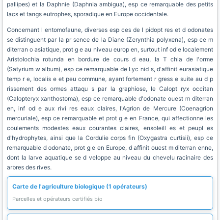
pallipes) et la Daphnie (Daphnia ambigua), esp ce remarquable des petits
lacs et tangs eutrophes, sporadique en Europe occidentale.
Concernant l entomofaune, diverses esp ces de l pidopt res et d odonates
se distinguent par la pr sence de la Diane (Zerynthia polyxena), esp ce m
diterran o asiatique, prot g e au niveau europ en, surtout inf od e localement
Aristolochia rotunda en bordure de cours d eau, la T chla de l'orme
(Satyrium w album), esp ce remarquable de Lyc nid s, d'affinit eurasiatique
temp r e, localis e et peu commune, ayant fortement r gress e suite au d p
rissement des ormes attaqu s par la graphiose, le Calopt ryx occitan
(Calopteryx xanthostoma), esp ce remarquable d'odonate ouest m diterran
en, inf od e aux rivi res eaux claires, l'Agrion de Mercure (Coenagrion
mercuriale), esp ce remarquable et prot g e en France, qui affectionne les
coulements modestes eaux courantes claires, ensoleill es et peupl es
d'hydrophytes, ainsi que la Cordulie corps fin (Oxygastra curtisii), esp ce
remarquable d odonate, prot g e en Europe, d affinit ouest m diterran enne,
dont la larve aquatique se d veloppe au niveau du chevelu racinaire des
arbres des rives.
Carte de l'agriculture biologique (1 opérateurs)
Parcelles et opérateurs certifiés bio