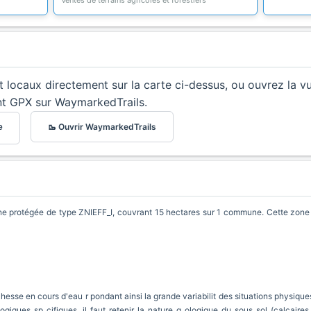
Ventes de terrains agricoles et forestiers
et locaux directement sur la carte ci-dessus, ou ouvrez la v
nt GPX sur WaymarkedTrails.
🥾 Ouvrir WaymarkedTrails
e
rotégée de type ZNIEFF_I, couvrant 15 hectares sur 1 commune. Cette zone in
se en cours d'eau r pondant ainsi la grande variabilit des situations physiques 
ogiques sp cifiques, il faut retenir la nature g ologique du sous sol (calcaires