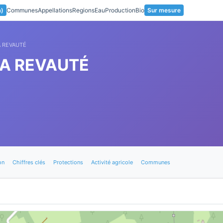
a)
Communes
Appellations
Regions
Eau
Production
Bio
Sur mesure
A REVAUTÉ
LA REVAUTÉ
on
Chiffres clés
Protections
Activité agricole
Communes