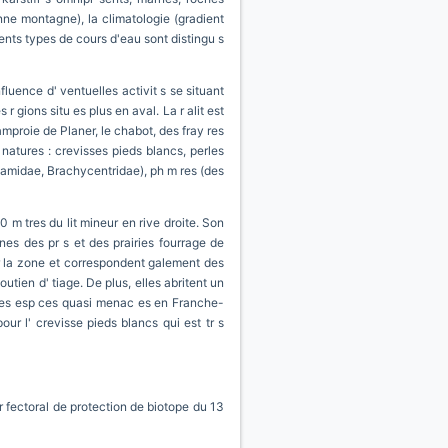
nne montagne), la climatologie (gradient
 rents types de cours d'eau sont distingu s
luence d' ventuelles activit s se situant
 gions situ es plus en aval. La r alit est
amproie de Planer, le chabot, des fray res
 natures : crevisses pieds blancs, perles
otamidae, Brachycentridae), ph m res (des
0 m tres du lit mineur en rive droite. Son
es des pr s et des prairies fourrage de
r la zone et correspondent galement des
utien d' tiage. De plus, elles abritent un
ie des esp ces quasi menac es en Franche-
r l' crevisse pieds blancs qui est tr s
r fectoral de protection de biotope du 13