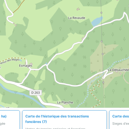
 ha)
Carte de l'historique des transactions
Carte des
foncières (7)
égée
Sieges d'ex