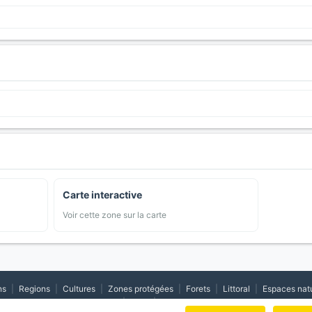
Carte interactive
Voir cette zone sur la carte
ns
|
Regions
|
Cultures
|
Zones protégées
|
Forets
|
Littoral
|
Espaces nat
|
CGV
|
Cookies