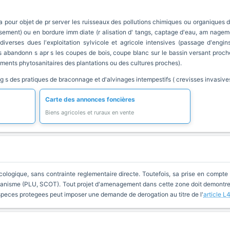
pour objet de pr server les ruisseaux des pollutions chimiques ou organiques dif
sement) ou en bordure imm diate (r alisation d' tangs, captage d'eau, am nagem
diverses dues l'exploitation sylvicole et agricole intensives (passage d'engin
abandonn s apr s les coupes de bois, coupe blanc sur le bassin versant proche,
itements phytosanitaires des plantations ou des cultures proches).
g s des pratiques de braconnage et d'alvinages intempestifs ( crevisses invasive
Carte des annonces foncières
Biens agricoles et ruraux en vente
cologique, sans contrainte reglementaire directe. Toutefois, sa prise en compte 
anisme (PLU, SCOT). Tout projet d'amenagement dans cette zone doit demontrer 
especes protegees peut imposer une demande de derogation au titre de l'
article L