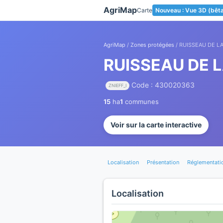
Panneau de gestion des cookies
AgriMap
Carte
Nouveau : Vue 3D (bêt
AgriMap
/
Zones protégées
/ RUISSEAU DE L
RUISSEAU DE 
Code : 430020363
ZNIEFF_I
15
ha
1
communes
Voir sur la carte interactive
Localisation
Présentation
Réglementati
Localisation