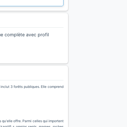
ue complète avec profil
clut 3 forêts publiques. Elle comprend
qu'elle offre. Parmi celles qui importent
 karstifi s omnipr sents, marnes, roches