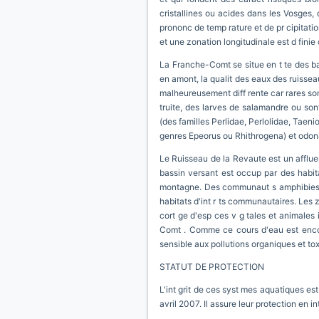
cristallines ou acides dans les Vosges,
prononc de temp rature et de pr cipitation
et une zonation longitudinale est d fini
La Franche-Comt se situe en t te des bas
en amont, la qualit des eaux des ruisseau
malheureusement diff rente car rares sont 
truite, des larves de salamandre ou sont
(des familles Perlidae, Perlolidae, Taen
genres Epeorus ou Rhithrogena) et odon
Le Ruisseau de la Revaute est un affluent
bassin versant est occup par des habit
montagne. Des communaut s amphibies, d
habitats d'int r ts communautaires. Les z
cort ge d'esp ces v g tales et animales 
Comt . Comme ce cours d'eau est encore 
sensible aux pollutions organiques et to
STATUT DE PROTECTION
L'int grit de ces syst mes aquatiques es
avril 2007. Il assure leur protection en i