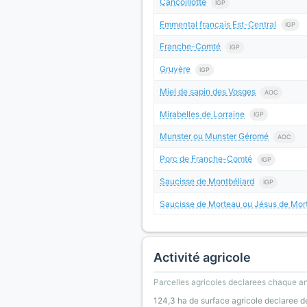
Cancoillotte
IGP
Emmental français Est-Central
IGP
Franche-Comté
IGP
Gruyère
IGP
Miel de sapin des Vosges
AOC
Mirabelles de Lorraine
IGP
Munster ou Munster Géromé
AOC
Porc de Franche-Comté
IGP
Saucisse de Montbéliard
IGP
Saucisse de Morteau ou Jésus de Mor
Activité agricole
Parcelles agricoles declarees chaque an
124,3 ha de surface agricole declaree d