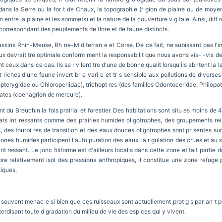
 dans la Serre ou la for t de Chaux, la topographie (r gion de plaine ou de moye
 entre la plaine et les sommets) et la nature de la couverture v g tale. Ainsi, diff
e correspondant des peuplements de flore et de faune distincts.
sins Rhin-Meuse, Rh ne-M diterran e et Corse. De ce fait, ne subissant pas l'inf
x devrait tre optimale conform ment la responsabilit que nous avons vis- -vis des r
ceux dans ce cas. Ils se r v lent tre d'une de bonne qualit lorsqu'ils abritent la l
 riches d'une faune invert br e vari e et tr s sensible aux pollutions de diverses
iopterygidae ou Chloroperlidae), trichopt res (des familles Odontoceridae, Philop
ates (coenagrion de mercure).
 du Breuchin la fois prairial et forestier. Des habitations sont situ es moins de 4
ats int ressants comme des prairies humides oligotrophes, des groupements rein
es tourbi res de transition et des eaux douces oligotrophes sont pr sentes su
ones humides participent l'auto puration des eaux, la r gulation des crues et au so
int ressant. Le jonc filiforme est d'ailleurs localis dans cette zone et fait part
relativement isol des pressions anthropiques, il constitue une zone refuge pou
xiques.
t souvent menac e si bien que ces ruisseaux sont actuellement prot g s par arr t p
nterdisant toute d gradation du milieu de vie des esp ces qui y vivent.