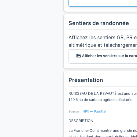
Sentiers de randonnée
Affichez les sentiers GR, PR 
altimétrique et téléchargeme
🗺️ Afficher les sentiers sur la cart
Présentation
RUISSEAU DE LA REVAUTÉ est une zone p
129,6 ha de surface agricole déclarée.
Source :
INPN — PatriNat
DESCRIPTION
La Franche-Comt montre une grande riches
et qui fondent des caract ristiques biol