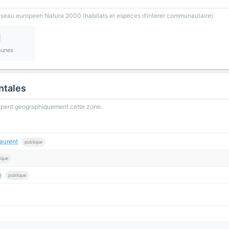
reseau europeen Natura 2000 (habitats et especes d’interet communautaire).
1
unes
ntales
oupent geographiquement cette zone.
aurent
publique
ique
e
publique