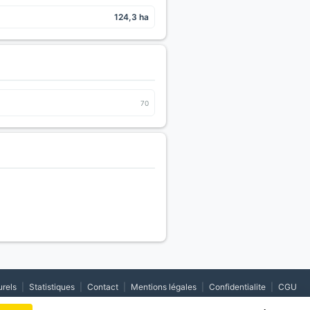
124,3 ha
70
urels
|
Statistiques
|
Contact
|
Mentions légales
|
Confidentialite
|
CGU