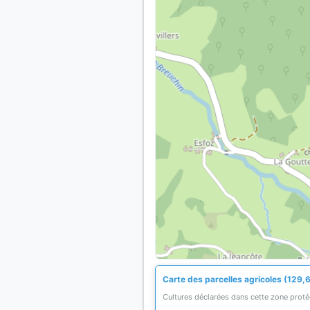
Carte des parcelles agricoles (129,6
Cultures déclarées dans cette zone prot