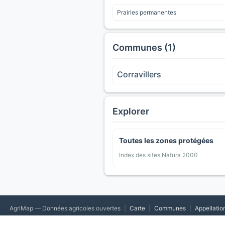
Prairies permanentes
Communes (1)
Corravillers
Explorer
Toutes les zones protégées
Index des sites Natura 2000
AgriMap — Données agricoles ouvertes
|
Carte
|
Communes
|
Appellatio