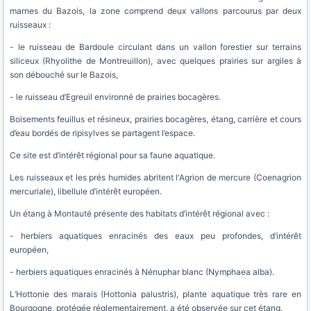
marnes du Bazois, la zone comprend deux vallons parcourus par deux
ruisseaux :
- le ruisseau de Bardoule circulant dans un vallon forestier sur terrains
siliceux (Rhyolithe de Montreuillon), avec quelques prairies sur argiles à
son débouché sur le Bazois,
- le ruisseau d’Egreuil environné de prairies bocagères.
Boisements feuillus et résineux, prairies bocagères, étang, carrière et cours
d’eau bordés de ripisylves se partagent l’espace.
Ce site est d’intérêt régional pour sa faune aquatique.
Les ruisseaux et les prés humides abritent l'Agrion de mercure (Coenagrion
mercuriale), libellule d’intérêt européen.
Un étang à Montauté présente des habitats d’intérêt régional avec :
- herbiers aquatiques enracinés des eaux peu profondes, d’intérêt
européen,
- herbiers aquatiques enracinés à Nénuphar blanc (Nymphaea alba).
L’Hottonie des marais (Hottonia palustris), plante aquatique très rare en
Bourgogne, protégée réglementairement, a été observée sur cet étang.