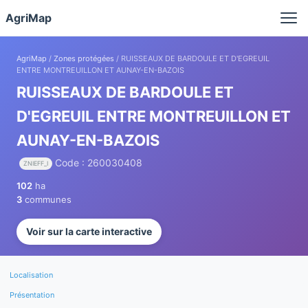
Panneau de gestion des cookies
AgriMap
AgriMap
/
Zones protégées
/ RUISSEAUX DE BARDOULE ET D'EGREUIL
ENTRE MONTREUILLON ET AUNAY-EN-BAZOIS
RUISSEAUX DE BARDOULE ET
D'EGREUIL ENTRE MONTREUILLON ET
AUNAY-EN-BAZOIS
Code : 260030408
ZNIEFF_I
102
ha
3
communes
Voir sur la carte interactive
Localisation
Présentation