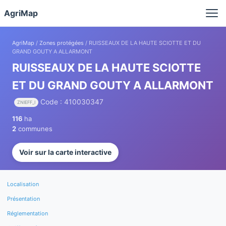
Panneau de gestion des cookies
AgriMap
AgriMap
/
Zones protégées
/ RUISSEAUX DE LA HAUTE SCIOTTE ET DU
GRAND GOUTY A ALLARMONT
RUISSEAUX DE LA HAUTE SCIOTTE
ET DU GRAND GOUTY A ALLARMONT
Code : 410030347
ZNIEFF_I
116
ha
2
communes
Voir sur la carte interactive
Localisation
Présentation
Réglementation