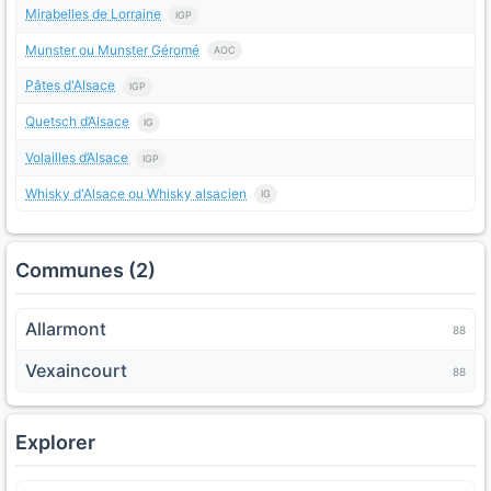
Mirabelles de Lorraine
IGP
Munster ou Munster Géromé
AOC
Pâtes d'Alsace
IGP
Quetsch d’Alsace
IG
Volailles d’Alsace
IGP
Whisky d'Alsace ou Whisky alsacien
IG
Communes (2)
Allarmont
88
Vexaincourt
88
Explorer