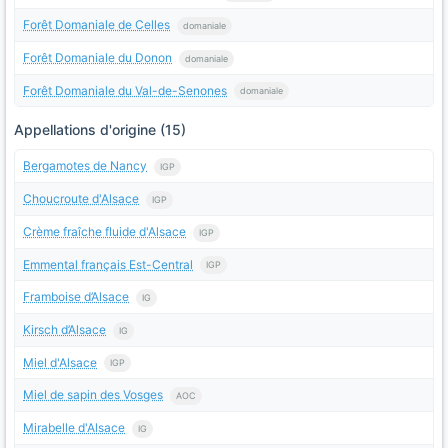
Forêt Domaniale de Celles
domaniale
Forêt Domaniale du Donon
domaniale
Forêt Domaniale du Val-de-Senones
domaniale
Appellations d'origine (15)
Bergamotes de Nancy
IGP
Choucroute d'Alsace
IGP
Crème fraîche fluide d'Alsace
IGP
Emmental français Est-Central
IGP
Framboise d’Alsace
IG
Kirsch d’Alsace
IG
Miel d'Alsace
IGP
Miel de sapin des Vosges
AOC
Mirabelle d'Alsace
IG