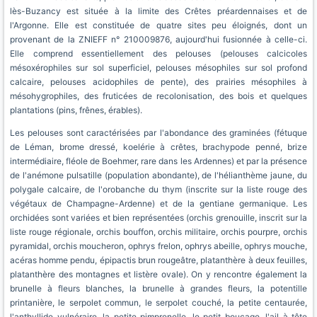
lès-Buzancy est située à la limite des Crêtes préardennaises et de
l'Argonne. Elle est constituée de quatre sites peu éloignés, dont un
provenant de la ZNIEFF n° 210009876, aujourd'hui fusionnée à celle-ci.
Elle comprend essentiellement des pelouses (pelouses calcicoles
mésoxérophiles sur sol superficiel, pelouses mésophiles sur sol profond
calcaire, pelouses acidophiles de pente), des prairies mésophiles à
mésohygrophiles, des fruticées de recolonisation, des bois et quelques
plantations (pins, frênes, érables).
Les pelouses sont caractérisées par l'abondance des graminées (fétuque
de Léman, brome dressé, koelérie à crêtes, brachypode penné, brize
intermédiaire, fléole de Boehmer, rare dans les Ardennes) et par la présence
de l'anémone pulsatille (population abondante), de l'hélianthème jaune, du
polygale calcaire, de l'orobanche du thym (inscrite sur la liste rouge des
végétaux de Champagne-Ardenne) et de la gentiane germanique. Les
orchidées sont variées et bien représentées (orchis grenouille, inscrit sur la
liste rouge régionale, orchis bouffon, orchis militaire, orchis pourpre, orchis
pyramidal, orchis moucheron, ophrys frelon, ophrys abeille, ophrys mouche,
acéras homme pendu, épipactis brun rougeâtre, platanthère à deux feuilles,
platanthère des montagnes et listère ovale). On y rencontre également la
brunelle à fleurs blanches, la brunelle à grandes fleurs, la potentille
printanière, le serpolet commun, le serpolet couché, la petite centaurée,
l'anthyllide vulnéraire, la petite pimprenelle, le petit boucage, l'ail à tête