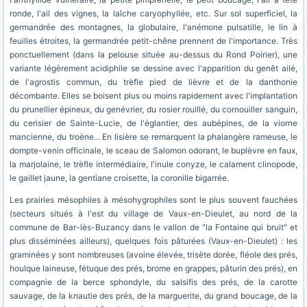
ronde, l'ail des vignes, la laîche caryophyllée, etc. Sur sol superficiel, la
germandrée des montagnes, la globulaire, l'anémone pulsatille, le lin à
feuilles étroites, la germandrée petit-chêne prennent de l'importance. Très
ponctuellement (dans la pelouse située au-dessus du Rond Poirier), une
variante légèrement acidiphile se dessine avec l'apparition du genêt ailé,
de l'agrostis commun, du trèfle pied de lièvre et de la danthonie
décombante. Elles se boisent plus ou moins rapidement avec l'implantation
du prunellier épineux, du genévrier, du rosier rouillé, du cornouiller sanguin,
du cerisier de Sainte-Lucie, de l'églantier, des aubépines, de la viorne
mancienne, du troène... En lisière se remarquent la phalangère rameuse, le
dompte-venin officinale, le sceau de Salomon odorant, le buplèvre en faux,
la marjolaine, le trèfle intermédiaire, l'inule conyze, le calament clinopode,
le gaillet jaune, la gentiane croisette, la coronille bigarrée.
Les prairies mésophiles à mésohygrophiles sont le plus souvent fauchées
(secteurs situés à l'est du village de Vaux-en-Dieulet, au nord de la
commune de Bar-lès-Buzancy dans le vallon de "la Fontaine qui bruit" et
plus disséminées ailleurs), quelques fois pâturées (Vaux-en-Dieulet) : les
graminées y sont nombreuses (avoine élevée, trisète dorée, fléole des prés,
houlque laineuse, fétuque des prés, brome en grappes, pâturin des prés), en
compagnie de la berce sphondyle, du salsifis des prés, de la carotte
sauvage, de la knautie des prés, de la marguerite, du grand boucage, de la