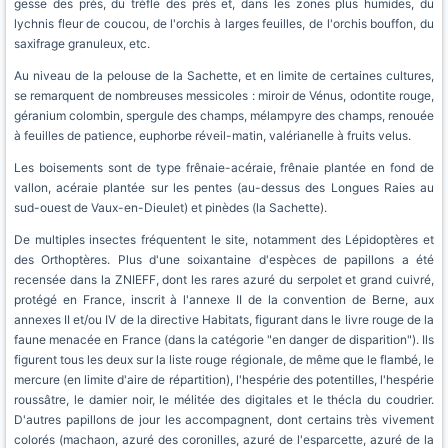
gesse des prés, du trèfle des prés et, dans les zones plus humides, du
lychnis fleur de coucou, de l'orchis à larges feuilles, de l'orchis bouffon, du
saxifrage granuleux, etc.
Au niveau de la pelouse de la Sachette, et en limite de certaines cultures,
se remarquent de nombreuses messicoles : miroir de Vénus, odontite rouge,
géranium colombin, spergule des champs, mélampyre des champs, renouée
à feuilles de patience, euphorbe réveil-matin, valérianelle à fruits velus.
Les boisements sont de type frênaie-acéraie, frênaie plantée en fond de
vallon, acéraie plantée sur les pentes (au-dessus des Longues Raies au
sud-ouest de Vaux-en-Dieulet) et pinèdes (la Sachette).
De multiples insectes fréquentent le site, notamment des Lépidoptères et
des Orthoptères. Plus d'une soixantaine d'espèces de papillons a été
recensée dans la ZNIEFF, dont les rares azuré du serpolet et grand cuivré,
protégé en France, inscrit à l'annexe II de la convention de Berne, aux
annexes II et/ou IV de la directive Habitats, figurant dans le livre rouge de la
faune menacée en France (dans la catégorie "en danger de disparition"). Ils
figurent tous les deux sur la liste rouge régionale, de même que le flambé, le
mercure (en limite d'aire de répartition), l'hespérie des potentilles, l'hespérie
roussâtre, le damier noir, le mélitée des digitales et le thécla du coudrier.
D'autres papillons de jour les accompagnent, dont certains très vivement
colorés (machaon, azuré des coronilles, azuré de l'esparcette, azuré de la