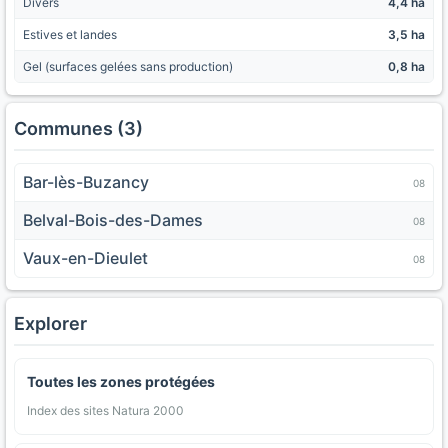
Divers
4,4 ha
Estives et landes
3,5 ha
Gel (surfaces gelées sans production)
0,8 ha
Communes (3)
Bar-lès-Buzancy
08
Belval-Bois-des-Dames
08
Vaux-en-Dieulet
08
Explorer
Toutes les zones protégées
Index des sites Natura 2000