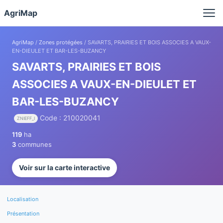
Panneau de gestion des cookies
AgriMap
AgriMap
/
Zones protégées
/ SAVARTS, PRAIRIES ET BOIS ASSOCIES A VAUX-
EN-DIEULET ET BAR-LES-BUZANCY
SAVARTS, PRAIRIES ET BOIS
ASSOCIES A VAUX-EN-DIEULET ET
BAR-LES-BUZANCY
Code : 210020041
ZNIEFF_I
119
ha
3
communes
Voir sur la carte interactive
Localisation
Présentation