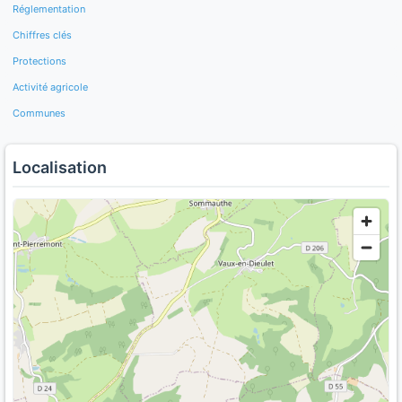
Réglementation
Chiffres clés
Protections
Activité agricole
Communes
Localisation