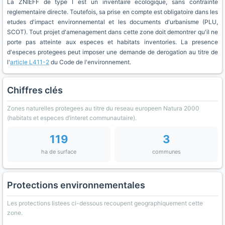
La ZNIEFF de type I est un inventaire ecologique, sans contrainte
reglementaire directe. Toutefois, sa prise en compte est obligatoire dans les
etudes d'impact environnemental et les documents d'urbanisme (PLU,
SCOT). Tout projet d'amenagement dans cette zone doit demontrer qu'il ne
porte pas atteinte aux especes et habitats inventories. La presence
d'especes protegees peut imposer une demande de derogation au titre de
l'
article L411-2
du Code de l'environnement.
Chiffres clés
Zones naturelles protegees au titre du reseau europeen Natura 2000
(habitats et especes d’interet communautaire).
119
3
ha de surface
communes
Protections environnementales
Les protections listees ci-dessous recoupent geographiquement cette
zone.