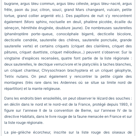
bugrane, argus bleu commun, argus bleu céleste, argus bleu-nacré, argus
frêle, paon du jour, citron, souci, grand Mars changeant, vulcain, petite
tortue, grand collier argenté etc.). Des papillons de nuit s'y rencontrent
également (Moro sphinx, noctuelle en deuil, phalène picotée, écaille du
séneçon, hémithée éruginée, doublure jaune). De nombreuses sauterelles
(phanéroptère porte-queue, conocéphale bigarré, decticelle bicolore,
decticelle cendrée, sauterelle des chênes, sauterelle ponctuée, grande
sauterelle verte) et certains criquets (criquet des clairières, criquet des
pâtures, criquet duettiste, criquet mélodieux...) peuvent s'observer. Sur la
vingtaine d'espèces recensées, quatre font partie de la liste régionale :
deux sauterelles, le dectique verrucivore et le platycléis à taches blanches,
un criquet chanteur, Chrysochraon brachyptera et un criquet géophyte,
Tetrix nutans. On peut également y rencontrer la petite cigale des
montagnes (très rare dans les Ardennes où se situe sa limite nord de
répartition) et la mante religieuse.
Dans les endroits bien ensoleillés, on peut observer le lézard des souches :
en déclin dans le nord et le nord-est de la France, protégé depuis 1993, il
figure sur l'annexe II de la convention de Berne, sur l'annexe IV de la
directive Habitats, dans le livre rouge de la faune menacée en France et sur
la liste rouge régionale.
La pie-grièche écorcheur, inscrite sur la liste rouge des oiseaux de