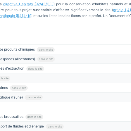
la
directive Habitats (92/43/CEE)
pour la conservation d'habitats naturels et 
re pour tout projet susceptible d'affecter significativement le site (
article L4
e nationale (R414-19)
et sur les listes locales fixees par le prefet. Un Document d
 de produits chimiques
dans le site
t (espèces allochtones)
dans le site
tés d'extraction
dans le site
 le site
maines
dans le site
cifique (faune)
dans le site
es broussailles
dans le site
ort de fluides et d'énergie
dans le site