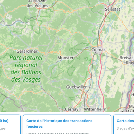
9 ha)
Carte de l'historique des transactions
Carte des
foncières
égée
Sieges d'ex