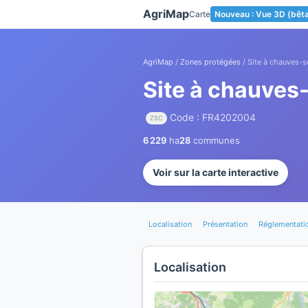
Panneau de gestion des cookies
AgriMap
Carte
Nouveau : Vue 3D (bêt
AgriMap
/
Zones protégées
/ Site à chauves-s
Site à chauves
Code : FR4202004
ZSC
6 229
ha
28
communes
Voir sur la carte interactive
Localisation
Présentation
Réglementati
Localisation