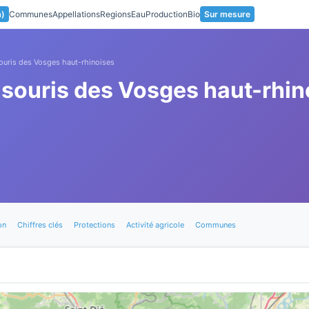
a)
Communes
Appellations
Regions
Eau
Production
Bio
Sur mesure
ouris des Vosges haut-rhinoises
-souris des Vosges haut-rhin
on
Chiffres clés
Protections
Activité agricole
Communes