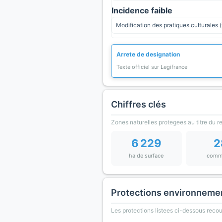
Incidence faible
Modification des pratiques culturales (
Arrete de designation
Texte officiel sur Legifrance
Chiffres clés
Zones naturelles protegees au titre du 
6 229
2
ha de surface
comm
Protections environneme
Les protections listees ci-dessous rec