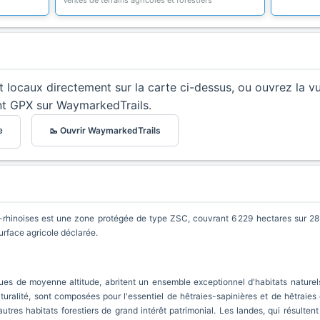
Ventes de terrains agricoles et forestiers
et locaux directement sur la carte ci-dessus, ou ouvrez la v
nt GPX sur WaymarkedTrails.
🥾 Ouvrir WaymarkedTrails
e
-rhinoises est une zone protégée de type ZSC, couvrant 6 229 hectares sur 28
urface agricole déclarée.
ues de moyenne altitude, abritent un ensemble exceptionnel d'habitats nature
turalité, sont composées pour l'essentiel de hêtraies-sapinières et de hêtraies d
autres habitats forestiers de grand intérêt patrimonial. Les landes, qui résulten