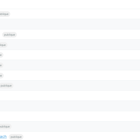
ublique
publique
lique
ue
ue
ue
publique
publique
bach
publique