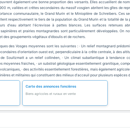
 couvrent également une bonne proportion des versants. Elles accueillent de no
900 m, vallées et crêtes secondaires du massif vosgien abritent les gîtes de re
rtance communautaire, le Grand Murin et le Minioptère de Schreibers. Ces sec
lent respectivement le tiers de la population du Grand Murin et la totalité de la
s d'eau abritant l'écrevisse à pattes blances. Les surfaces retenues abrit
sapinières et prairies montagnardes sont particulièrement développées. On no
 et des groupements végétaux d'éboulis et de rochers.
iques des Vosges moyennes sont les suivantes : · Un relief montagnard prédomina
econdaires d'orientation ouest est, perpendiculaire à la crête centrale, à des al
e Soultzmatt a un relief collinéen, · Un climat subatlantique à tendance co
s moyennes fraiches, · un substrat géologique essentiellement granitique, comp
 volcaniques, · des activités essentiellement forestières, mais également agricole
minières et militaires qui constituent des milieux d'acceuil pour plusieurs espèces
Carte des annonces foncières
Biens agricoles et ruraux en vente