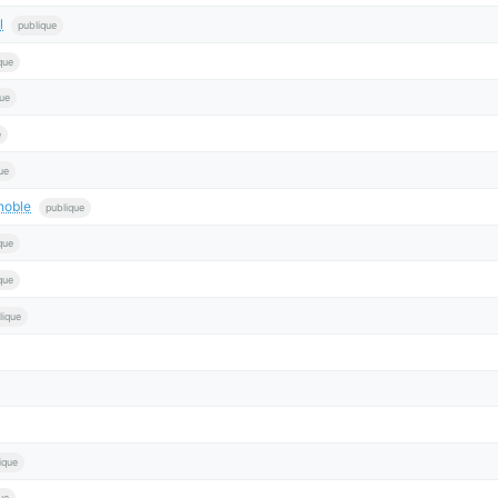
l
publique
que
que
e
ue
noble
publique
que
que
lique
ique
ue