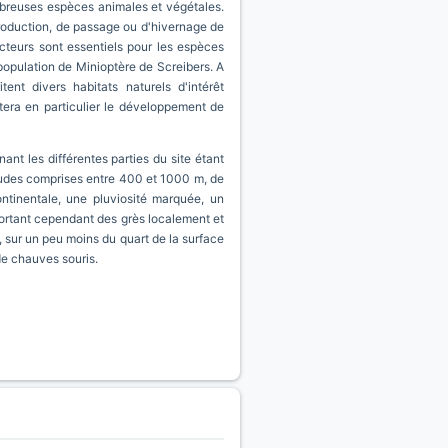
mbreuses espèces animales et végétales.
production, de passage ou d'hivernage de
teurs sont essentiels pour les espèces
 population de Minioptère de Screibers. A
ent divers habitats naturels d'intérêt
tera en particulier le développement de
nt les différentes parties du site étant
titudes comprises entre 400 et 1000 m, de
ntinentale, une pluviosité marquée, un
ortant cependant des grès localement et
, sur un peu moins du quart de la surface
 de chauves souris.