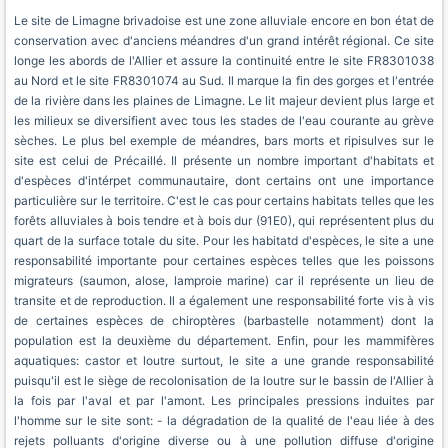
Le site de Limagne brivadoise est une zone alluviale encore en bon état de
conservation avec d'anciens méandres d'un grand intérêt régional. Ce site
longe les abords de l'Allier et assure la continuité entre le site FR8301038
au Nord et le site FR8301074 au Sud. Il marque la fin des gorges et l'entrée
de la rivière dans les plaines de Limagne. Le lit majeur devient plus large et
les milieux se diversifient avec tous les stades de l'eau courante au grève
sèches. Le plus bel exemple de méandres, bars morts et ripisulves sur le
site est celui de Précaillé. Il présente un nombre important d'habitats et
d'espèces d'intérpet communautaire, dont certains ont une importance
particulière sur le territoire. C'est le cas pour certains habitats telles que les
forêts alluviales à bois tendre et à bois dur (91E0), qui représentent plus du
quart de la surface totale du site. Pour les habitatd d'espèces, le site a une
responsabilité importante pour certaines espèces telles que les poissons
migrateurs (saumon, alose, lamproie marine) car il représente un lieu de
transite et de reproduction. Il a également une responsabilité forte vis à vis
de certaines espèces de chiroptères (barbastelle notamment) dont la
population est la deuxième du département. Enfin, pour les mammifères
aquatiques: castor et loutre surtout, le site a une grande responsabilité
puisqu'il est le siège de recolonisation de la loutre sur le bassin de l'Allier à
la fois par l'aval et par l'amont. Les principales pressions induites par
l'homme sur le site sont: - la dégradation de la qualité de l'eau liée à des
rejets polluants d'origine diverse ou à une pollution diffuse d'origine