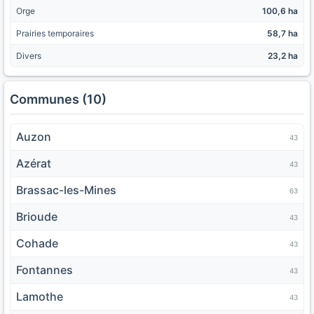
Orge
100,6 ha
Prairies temporaires
58,7 ha
Divers
23,2 ha
Communes (10)
Auzon
43
Azérat
43
Brassac-les-Mines
63
Brioude
43
Cohade
43
Fontannes
43
Lamothe
43