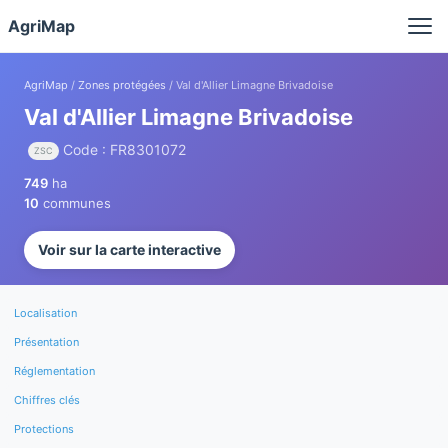
Panneau de gestion des cookies
AgriMap
AgriMap
/
Zones protégées
/ Val d'Allier Limagne Brivadoise
Val d'Allier Limagne Brivadoise
Code : FR8301072
ZSC
749
ha
10
communes
Voir sur la carte interactive
Localisation
Présentation
Réglementation
Chiffres clés
Protections