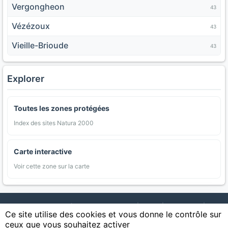
Vergongheon
43
Vézézoux
43
Vieille-Brioude
43
Explorer
Toutes les zones protégées
Index des sites Natura 2000
Carte interactive
Voir cette zone sur la carte
AgriMap — Données agricoles ouvertes
|
Carte
|
Communes
|
Ce site utilise des cookies et vous donne le contrôle sur
Appellations
|
Regions
|
Cultures
|
Zones protégées
|
Forets
|
ceux que vous souhaitez activer
Littoral
|
Espaces naturels
|
Statistiques
|
Contact
|
Mentions légales