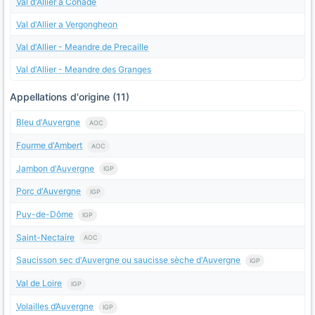
Val d'Allier a Cohade
Val d'Allier a Vergongheon
Val d'Allier - Meandre de Precaille
Val d'Allier - Meandre des Granges
Appellations d'origine (11)
Bleu d'Auvergne
AOC
Fourme d'Ambert
AOC
Jambon d'Auvergne
IGP
Porc d'Auvergne
IGP
Puy-de-Dôme
IGP
Saint-Nectaire
AOC
Saucisson sec d'Auvergne ou saucisse sèche d'Auvergne
IGP
Val de Loire
IGP
Volailles d’Auvergne
IGP