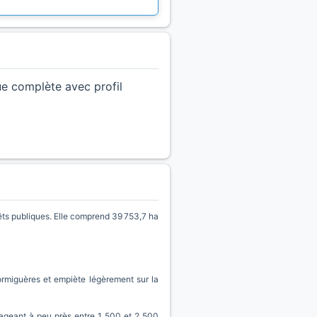
ue complète avec profil
êts publiques. Elle comprend 39 753,7 ha
ormiguères et empiète légèrement sur la
étageant à peu près entre 1 500 et 2 500