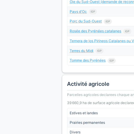
Oie du Sud-Ouest (demande de reconn
Pays d'Oc
IGP
Porc du Sud-Ouest
IGP
Rosée des Pyrénées catalanes
IGP
Ternera de los Pirineos Catalanes ou V
Terres du Midi
IGP
Tomme des Pyrénées
IGP
Activité agricole
Parcelles agricoles declarees chaque an
39 660,9 ha de surface agricole declare
Estives et landes
Prairies permanentes
Divers