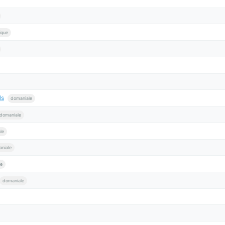
ique
ls
domaniale
domaniale
le
niale
le
domaniale