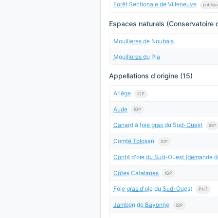
Forêt Sectionale de Villeneuve
publiqu
Espaces naturels (Conservatoire d
Mouilleres de Noubals
Mouilleres du Pla
Appellations d'origine (15)
Ariège
IGP
Aude
IGP
Canard à foie gras du Sud-Ouest
IGP
Comté Tolosan
IGP
Confit d'oie du Sud-Ouest (demande d
Côtes Catalanes
IGP
Foie gras d'oie du Sud-Ouest
PNT
Jambon de Bayonne
IGP