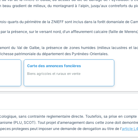
n beau gradient de milieux, du montagnard à l'alpin, jusqu'aux contreforts du p
trois-quarts du périmètre de la ZNIEFF sont inclus dans la forêt domaniale de Cam
par la présence, sur le versant nord, d'un affleurement calcaire (faille de Merens
 amont du Val de Galbe, la présence de zones humides (milieux lacustres et lacs
e richesse patrimoniale du département des Pyrénées-Orientales.
Carte des annonces foncières
Biens agricoles et ruraux en vente
cologique, sans contrainte reglementaire directe. Toutefois, sa prise en compte 
anisme (PLU, SCOT). Tout projet d'amenagement dans cette zone doit demontrer 
especes protegees peut imposer une demande de derogation au titre de l'
article L