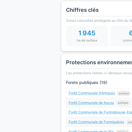
Chiffres clés
Zones naturelles protegees au titre du 
1 945
ha de surface
comm
Protections environneme
Les protections listees ci-dessous rec
Forets publiques (19)
Forêt Communale d'Artigues
publique
Forêt Communale de Ascou
publique
Forêt Communale de Fontrabiouse-Esp
Forêt Communale de Formiguères
pub
Forêt Communale de le-Pla
publique