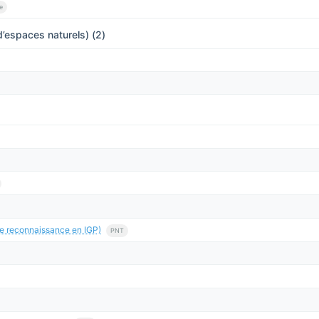
e
’espaces naturels) (2)
e reconnaissance en IGP)
PNT