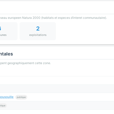
reseau europeen Natura 2000 (habitats et especes d’interet communautaire).
6
2
unes
exploitations
ntales
oupent geographiquement cette zone.
ousouille
publique
lique