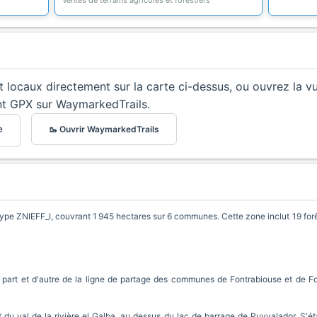
Ventes de terrains agricoles et forestiers
et locaux directement sur la carte ci-dessus, ou ouvrez la v
nt GPX sur WaymarkedTrails.
🥾 Ouvrir WaymarkedTrails
e
ype ZNIEFF_I, couvrant 1 945 hectares sur 6 communes. Cette zone inclut 19 for
 part et d'autre de la ligne de partage des communes de Fontrabiouse et de F
t du val de la rivière el Galba, au dessus du lac de barrage de Puyvalador. S'