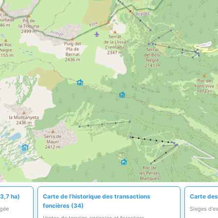
3,7 ha)
Carte de l'historique des transactions
Carte des 
foncières (34)
égée
Sieges d'ex