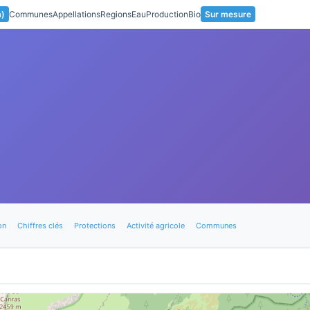
a)
Communes
Appellations
Regions
Eau
Production
Bio
Sur mesure
on
Chiffres clés
Protections
Activité agricole
Communes