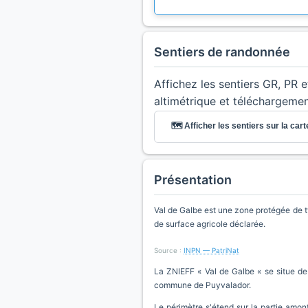
Sentiers de randonnée
Affichez les sentiers GR, PR 
altimétrique et téléchargeme
🗺️ Afficher les sentiers sur la cart
Présentation
Val de Galbe est une zone protégée de t
de surface agricole déclarée.
Source :
INPN — PatriNat
La ZNIEFF « Val de Galbe « se situe de
commune de Puyvalador.
Le périmètre s'étend sur la partie amon