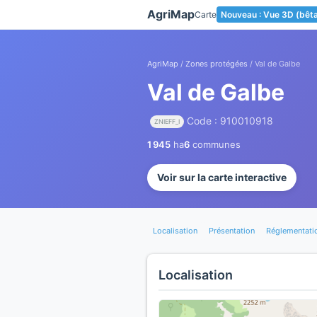
Panneau de gestion des cookies
AgriMap
Carte
Nouveau : Vue 3D (bêt
AgriMap
/
Zones protégées
/ Val de Galbe
Val de Galbe
Code : 910010918
ZNIEFF_I
1 945
ha
6
communes
Voir sur la carte interactive
Localisation
Présentation
Réglementati
Localisation