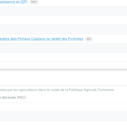
aissance en IGP)
PNT
edella dels Pirineus Catalans ou Vedell des Pyrénées
IGP
nee par les agriculteurs dans le cadre de la Politique Agricole Commune.
e déclarée (PAC)