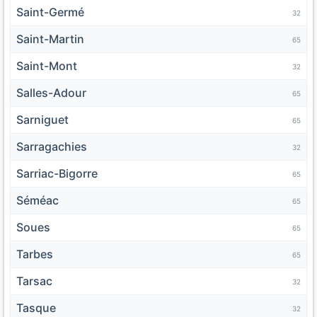
Saint-Germé
32
Saint-Martin
65
Saint-Mont
32
Salles-Adour
65
Sarniguet
65
Sarragachies
32
Sarriac-Bigorre
65
Séméac
65
Soues
65
Tarbes
65
Tarsac
32
Tasque
32