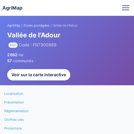
Panneau de gestion des cookies
AgriMap
AgriMap
/
Zones protégées
/ Vallée de l'Adour
Vallée de l'Adour
Code : FR7300889
ZSC
2 692
ha
57
communes
Voir sur la carte interactive
Localisation
Présentation
Réglementation
Chiffres clés
Protections