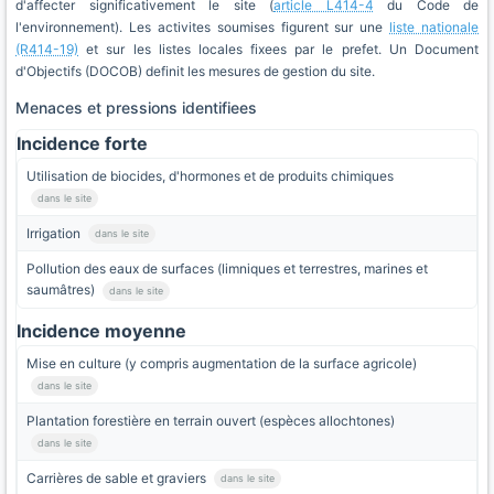
d'affecter significativement le site (
article L414-4
du Code de
l'environnement). Les activites soumises figurent sur une
liste nationale
(R414-19)
et sur les listes locales fixees par le prefet. Un Document
d'Objectifs (DOCOB) definit les mesures de gestion du site.
Menaces et pressions identifiees
Incidence forte
Utilisation de biocides, d'hormones et de produits chimiques
dans le site
Irrigation
dans le site
Pollution des eaux de surfaces (limniques et terrestres, marines et
saumâtres)
dans le site
Incidence moyenne
Mise en culture (y compris augmentation de la surface agricole)
dans le site
Plantation forestière en terrain ouvert (espèces allochtones)
dans le site
Carrières de sable et graviers
dans le site