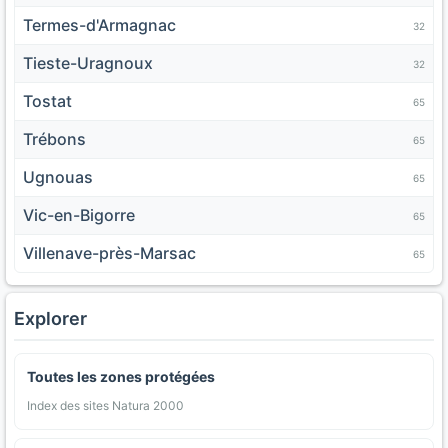
Termes-d'Armagnac
32
Tieste-Uragnoux
32
Tostat
65
Trébons
65
Ugnouas
65
Vic-en-Bigorre
65
Villenave-près-Marsac
65
Explorer
Toutes les zones protégées
Index des sites Natura 2000