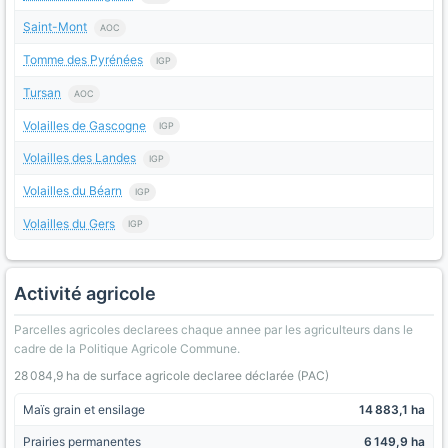
Saint-Mont
AOC
Tomme des Pyrénées
IGP
Tursan
AOC
Volailles de Gascogne
IGP
Volailles des Landes
IGP
Volailles du Béarn
IGP
Volailles du Gers
IGP
Activité agricole
Parcelles agricoles declarees chaque annee par les agriculteurs dans le
cadre de la Politique Agricole Commune.
28 084,9 ha de surface agricole declaree déclarée (PAC)
Maïs grain et ensilage
14 883,1 ha
Prairies permanentes
6 149,9 ha