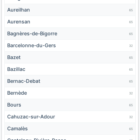
Aureilhan
65
Aurensan
65
Bagnères-de-Bigorre
65
Barcelonne-du-Gers
32
Bazet
65
Bazillac
65
Bernac-Debat
65
Bernède
32
Bours
65
Cahuzac-sur-Adour
32
Camalès
65