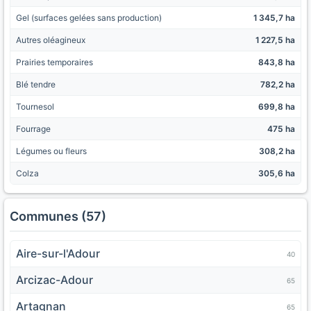
Gel (surfaces gelées sans production)
1 345,7 ha
Autres oléagineux
1 227,5 ha
Prairies temporaires
843,8 ha
Blé tendre
782,2 ha
Tournesol
699,8 ha
Fourrage
475 ha
Légumes ou fleurs
308,2 ha
Colza
305,6 ha
Communes (57)
Aire-sur-l'Adour
40
Arcizac-Adour
65
Artagnan
65