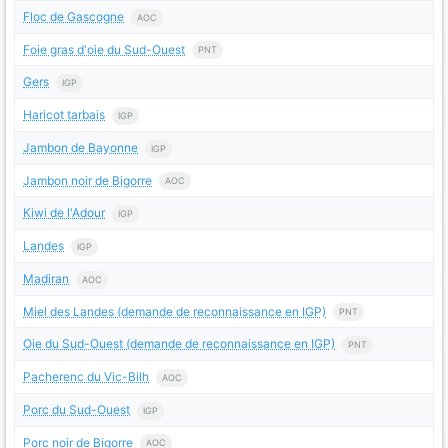
Floc de Gascogne
AOC
Foie gras d'oie du Sud-Ouest
PNT
Gers
IGP
Haricot tarbais
IGP
Jambon de Bayonne
IGP
Jambon noir de Bigorre
AOC
Kiwi de l'Adour
IGP
Landes
IGP
Madiran
AOC
Miel des Landes (demande de reconnaissance en IGP)
PNT
Oie du Sud-Ouest (demande de reconnaissance en IGP)
PNT
Pacherenc du Vic-Bilh
AOC
Porc du Sud-Ouest
IGP
Porc noir de Bigorre
AOC