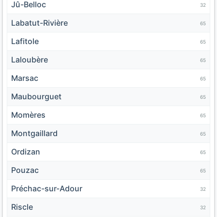
Jû-Belloc
32
Labatut-Rivière
65
Lafitole
65
Laloubère
65
Marsac
65
Maubourguet
65
Momères
65
Montgaillard
65
Ordizan
65
Pouzac
65
Préchac-sur-Adour
32
Riscle
32