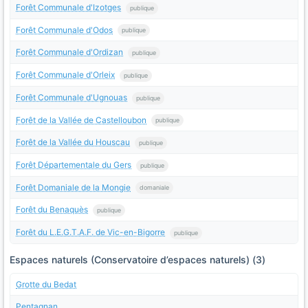
Forêt Communale d'Izotges
publique
Forêt Communale d'Odos
publique
Forêt Communale d'Ordizan
publique
Forêt Communale d'Orleix
publique
Forêt Communale d'Ugnouas
publique
Forêt de la Vallée de Castelloubon
publique
Forêt de la Vallée du Houscau
publique
Forêt Départementale du Gers
publique
Forêt Domaniale de la Mongie
domaniale
Forêt du Benaquès
publique
Forêt du L.E.G.T.A.F. de Vic-en-Bigorre
publique
Espaces naturels (Conservatoire d’espaces naturels) (3)
Grotte du Bedat
Pentagnan