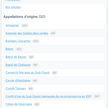
Rnr d'Aulon
Appellations d'origine (32)
Armagnac
AOC
Asperge des Sables des Landes
IGP
Barèges-Gavarnie
AOC
Béarn
AOC
Bœuf de Bazas
IGP
Bœuf de Chalosse
IGP
Canard à foie gras du Sud-Ouest
IGP
Caviar d'Aquitaine
IGP
Comté Tolosan
IGP
Confit d'oie du Sud-Ouest (demande de reconnaissance en IGP)
PNT
Côtes de Gascogne
IGP