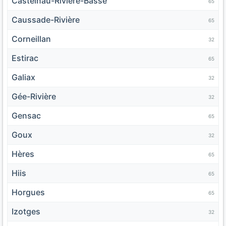
Castelnau-Rivière-Basse
65
Caussade-Rivière
65
Corneillan
32
Estirac
65
Galiax
32
Gée-Rivière
32
Gensac
65
Goux
32
Hères
65
Hiis
65
Horgues
65
Izotges
32