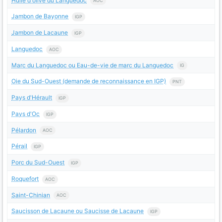
Huile d'olive du Languedoc
AOC
Jambon de Bayonne
IGP
Jambon de Lacaune
IGP
Languedoc
AOC
Marc du Languedoc ou Eau-de-vie de marc du Languedoc
IG
Oie du Sud-Ouest (demande de reconnaissance en IGP)
PNT
Pays d'Hérault
IGP
Pays d'Oc
IGP
Pélardon
AOC
Pérail
IGP
Porc du Sud-Ouest
IGP
Roquefort
AOC
Saint-Chinian
AOC
Saucisson de Lacaune ou Saucisse de Lacaune
IGP