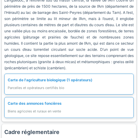
Languedoc, à l’extrême sud du massif central, la Vallée de l’Arn couvre un
périmètre de près de 1500 hectares, de la source de l’Arn (département de
l’Hérault) au lac de barrage des Saint-Peyres (département du Tarn). A l’est,
son périmètre se limite au lit mineur de l’Arn, mais à l’ouest, il englobe
plusieurs centaines de mètres de part et d’autres du cours d’eau. Le site est
une vallée plus ou moins encaissée, bordée de zones forestières, de terres
agricoles (pâturage et prairies de fauche) et de nombreuses zones
humides. Il contient la partie la plus amont de l’Arn, qui est dans ce secteur
un cours d’eau torrentiel circulant sur socle acide. D’un point de vue
géologique, ce site repose essentiellement sur des terrains comprenant des
roches plutoniques (granite à deux micas) et métamorphiques : gneiss œillé
(précambrien) et schiste (cambrien).
Carte de l'agriculture biologique (1 opérateurs)
Parcelles et opérateurs certifiés bio
Carte des annonces foncières
Biens agricoles et ruraux en vente
Cadre réglementaire