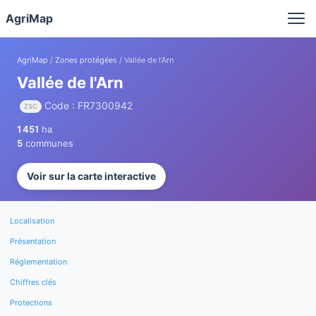
Panneau de gestion des cookies
AgriMap
AgriMap
/
Zones protégées
/ Vallée de l'Arn
Vallée de l'Arn
Code : FR7300942
ZSC
1 451
ha
5
communes
Voir sur la carte interactive
Localisation
Présentation
Réglementation
Chiffres clés
Protections