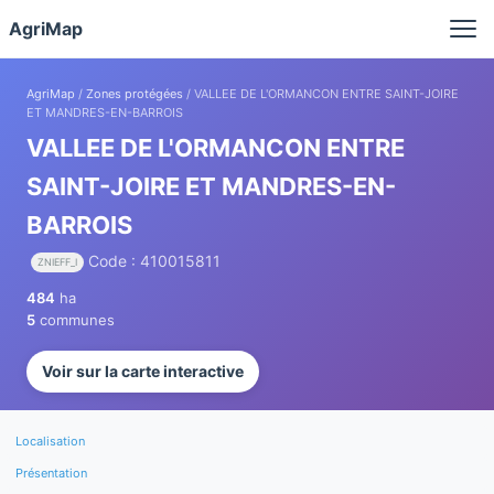
Panneau de gestion des cookies
AgriMap
AgriMap
/
Zones protégées
/ VALLEE DE L'ORMANCON ENTRE SAINT-JOIRE
ET MANDRES-EN-BARROIS
VALLEE DE L'ORMANCON ENTRE
SAINT-JOIRE ET MANDRES-EN-
BARROIS
Code : 410015811
ZNIEFF_I
484
ha
5
communes
Voir sur la carte interactive
Localisation
Présentation