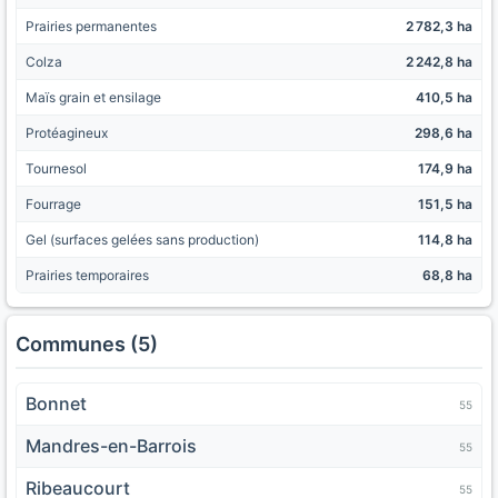
Prairies permanentes
2 782,3 ha
Colza
2 242,8 ha
Maïs grain et ensilage
410,5 ha
Protéagineux
298,6 ha
Tournesol
174,9 ha
Fourrage
151,5 ha
Gel (surfaces gelées sans production)
114,8 ha
Prairies temporaires
68,8 ha
Communes (5)
Bonnet
55
Mandres-en-Barrois
55
Ribeaucourt
55