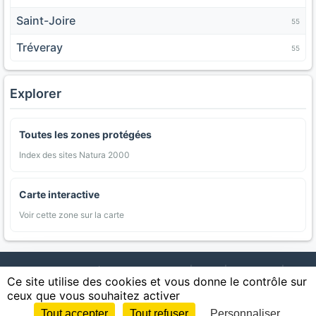
Saint-Joire
55
Tréveray
55
Explorer
Toutes les zones protégées
Index des sites Natura 2000
Carte interactive
Voir cette zone sur la carte
AgriMap — Données agricoles ouvertes
|
Carte
|
Communes
|
Ce site utilise des cookies et vous donne le contrôle sur
Appellations
|
Regions
|
Cultures
|
Zones protégées
|
Forets
|
ceux que vous souhaitez activer
Littoral
|
Espaces naturels
|
Statistiques
|
Contact
|
Mentions légales
|
Confidentialite
|
CGU
|
CGV
|
Cookies
Tout accepter
Tout refuser
Personnaliser