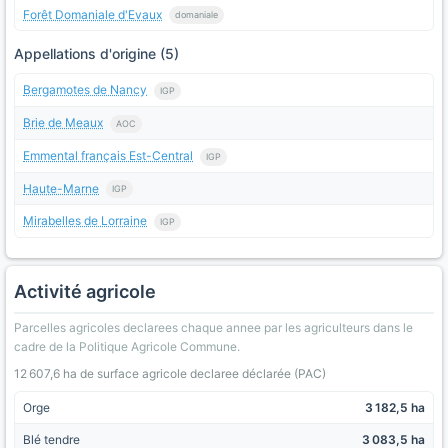
Forêt Domaniale d'Evaux
domaniale
Appellations d'origine (5)
Bergamotes de Nancy
IGP
Brie de Meaux
AOC
Emmental français Est-Central
IGP
Haute-Marne
IGP
Mirabelles de Lorraine
IGP
Activité agricole
Parcelles agricoles declarees chaque annee par les agriculteurs dans le
cadre de la Politique Agricole Commune.
12 607,6 ha de surface agricole declaree déclarée (PAC)
Orge
3 182,5 ha
Blé tendre
3 083,5 ha