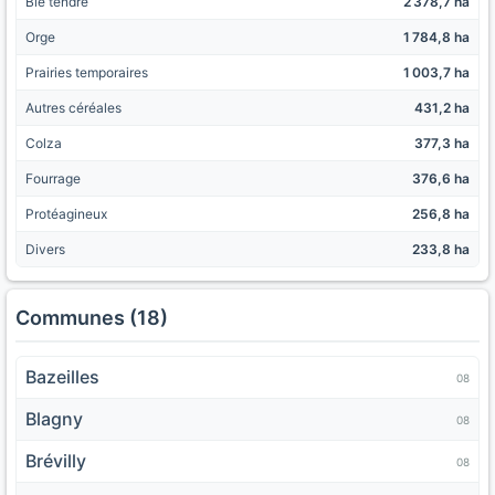
Blé tendre
2 378,7 ha
Orge
1 784,8 ha
Prairies temporaires
1 003,7 ha
Autres céréales
431,2 ha
Colza
377,3 ha
Fourrage
376,6 ha
Protéagineux
256,8 ha
Divers
233,8 ha
Communes (18)
Bazeilles
08
Blagny
08
Brévilly
08