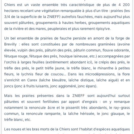
Chiers est un vaste ensemble très caractéristique de plus de 4 200
hectares recelant une végétation remarquable à plus d'un titre : prairies (les
3/4 de la superficie de la ZNIEFF) autrefois fauchées, mais aujourd'hui plus
souvent pâturées, groupements à hautes herbes, groupements aquatiques
de la rivière et des mares, peupleraies et plus rarement ripisylve.
Un bel ensemble de prairies de fauche persiste en amont de la forge de
Brevilly : elles sont constituées par de nombreuses graminées (avoine
élevée, vulpin des prés, pâturin des prés, pâturin commun, flouve odorante,
fétuque rouge, fétuque des prés, houlque laineuse, etc.) accompagnées par
l'orchis à larges feuilles (extrêmement abondant ici), le crépis des prés, le
trèfle des prés, le petit trèfle jaune, le trèfle blanc, le rhinanthe à petites
fleurs, le lychnis fleur de coucou... Dans les microdépressions, la flore
s'enrichit en Carex (laîche bleuâtre, laîche distique, laîche aiguë) et en
joncs (jonc à fruits luisants, jonc aggloméré, jonc épars).
Mais les prairies présentes dans la ZNIEFF sont aujourd'hui surtout
pâturées et souvent fertilisées par apport d'engrais : on y remarque
notamment la renoncule âcre et le pissenlit très abondants, le ray-grass
commun, la renoncule rampante, la laîche hérissée, le jonc glauque, le
trèfle blanc, etc.
Les noues et les bras morts de la Chiers sont l'habitat d'espèces aquatiques