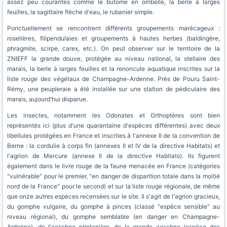
assez peu courantes comme le butome en ombelle, la berle à larges
feuilles, la sagittaire flèche d'eau, le rubanier simple.
Ponctuellement se rencontrent différents groupements marécageux :
roselières, filipendulaies et groupements à hautes herbes (baldingère,
phragmite, scirpe, carex, etc.). On peut observer sur le territoire de la
ZNIEFF la grande douve, protégée au niveau national, la stellaire des
marais, la berle à larges feuilles et la renoncule aquatique inscrites sur la
liste rouge des végétaux de Champagne-Ardenne. Près de Pouru Saint-
Rémy, une peupleraie a été installée sur une station de pédiculaire des
marais, aujourd'hui disparue.
Les insectes, notamment les Odonates et Orthoptères sont bien
représentés ici (plus d'une quarantaine d'espèces différentes) avec deux
libellules protégées en France et inscrites à l'annexe II de la convention de
Berne : la cordulie à corps fin (annexes II et IV de la directive Habitats) et
l'agrion de Mercure (annexe II de la directive Habitats). Ils figurent
également dans le livre rouge de la faune menacée en France (catégories
"vulnérable" pour le premier, "en danger de disparition totale dans la moitié
nord de la France" pour le second) et sur la liste rouge régionale, de même
que onze autres espèces recensées sur le site. Il s'agit de l'agrion gracieux,
du gomphe vulgaire, du gomphe à pinces (classé "espèce sensible" au
niveau régional), du gomphe semblable (en danger en Champagne-
Ardenne), de l'aeschne printanière, de la grande aeschne (espèce des