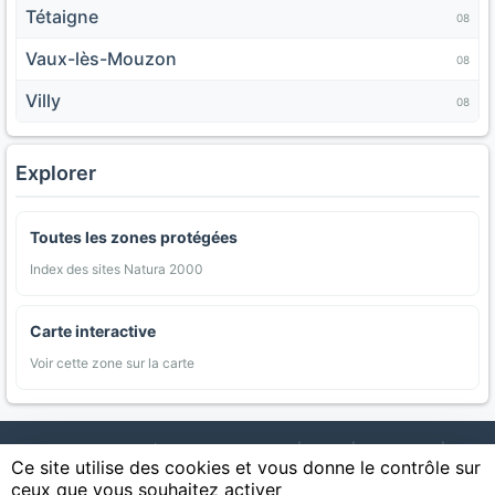
Tétaigne
08
Vaux-lès-Mouzon
08
Villy
08
Explorer
Toutes les zones protégées
Index des sites Natura 2000
Carte interactive
Voir cette zone sur la carte
AgriMap — Données agricoles ouvertes
|
Carte
|
Communes
|
Ce site utilise des cookies et vous donne le contrôle sur
Appellations
|
Regions
|
Cultures
|
Zones protégées
|
Forets
|
ceux que vous souhaitez activer
Littoral
|
Espaces naturels
|
Statistiques
|
Contact
|
Mentions légales