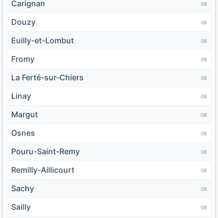
Carignan
08
Douzy
08
Euilly-et-Lombut
08
Fromy
08
La Ferté-sur-Chiers
08
Linay
08
Margut
08
Osnes
08
Pouru-Saint-Remy
08
Remilly-Aillicourt
08
Sachy
08
Sailly
08