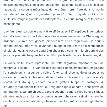
massifs montagneux, localisée en plaine), l'aeschne isocèle, de la libellule
fauve, de la cordulie métallique, de l'orthétrum brun (rare dans la moitié
nord de la France) et du sympétrum jaune d'or. Deux criquets sont inscrits
sur la liste rouge régionale des Orthoptères : le criquet marginé et le criquet
ensanglanté.
L'avifaune est particulièrement diversifiée avec 137 espèces inventoriées
dont dix inscrites sur la liste rouge des oiseaux menacés de Champagne-
Ardenne : le râle des genêts (nicheur rare et en régression), le courlis
cendré (nicheur très rare), le vanneau huppé (nicheur rare en diminution), le
cincle plongeur, le busard cendré (nicheur peu commun), le phragmite des
joncs, la pie-grièche grise, le tarier d'Europe, le milan noir et le milan royal.
La vallée de la Chiers représente une halte migratoire importante pour de
nombreux oiseaux ; la variété des biotopes complémentaires, englobant
l'ensemble du lit majeur de la rivière, favorise ainsi de multiples espèces, et
notamment des limicoles et anatidés. Certains hivernent sur le site et s'y
reproduisent (foulque, canard colvert, grèbes huppé et castagneux),
d'autres y stationnent lors de leur migration (grue cendrée, petit gravelot,
guifette noire, canard chipeau, canard souchet, canard pilet, canard siffleur,
oie des moissons, barge à queue noire, chevalier sylvain, chevalier
culblanc, chevalier aboyeur, chevalier combattant, chevalier gambette,
etc.).