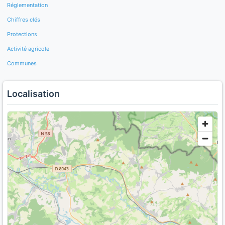
Réglementation
Chiffres clés
Protections
Activité agricole
Communes
Localisation