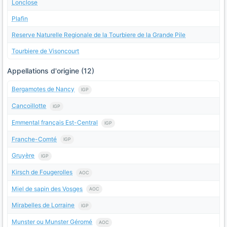
Lonclose
Plafin
Reserve Naturelle Regionale de la Tourbiere de la Grande Pile
Tourbiere de Visoncourt
Appellations d'origine (12)
Bergamotes de Nancy
IGP
Cancoillotte
IGP
Emmental français Est-Central
IGP
Franche-Comté
IGP
Gruyère
IGP
Kirsch de Fougerolles
AOC
Miel de sapin des Vosges
AOC
Mirabelles de Lorraine
IGP
Munster ou Munster Géromé
AOC