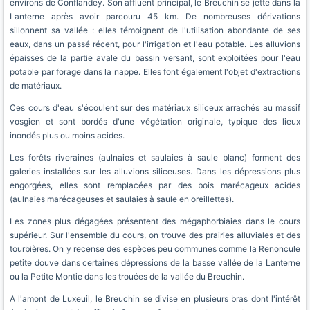
environs de Conflandey. Son affluent principal, le Breuchin se jette dans la
Lanterne après avoir parcouru 45 km. De nombreuses dérivations
sillonnent sa vallée : elles témoignent de l'utilisation abondante de ses
eaux, dans un passé récent, pour l'irrigation et l'eau potable. Les alluvions
épaisses de la partie avale du bassin versant, sont exploitées pour l'eau
potable par forage dans la nappe. Elles font également l'objet d'extractions
de matériaux.
Ces cours d'eau s'écoulent sur des matériaux siliceux arrachés au massif
vosgien et sont bordés d'une végétation originale, typique des lieux
inondés plus ou moins acides.
Les forêts riveraines (aulnaies et saulaies à saule blanc) forment des
galeries installées sur les alluvions siliceuses. Dans les dépressions plus
engorgées, elles sont remplacées par des bois marécageux acides
(aulnaies marécageuses et saulaies à saule en oreillettes).
Les zones plus dégagées présentent des mégaphorbiaies dans le cours
supérieur. Sur l'ensemble du cours, on trouve des prairies alluviales et des
tourbières. On y recense des espèces peu communes comme la Renoncule
petite douve dans certaines dépressions de la basse vallée de la Lanterne
ou la Petite Montie dans les trouées de la vallée du Breuchin.
A l'amont de Luxeuil, le Breuchin se divise en plusieurs bras dont l'intérêt