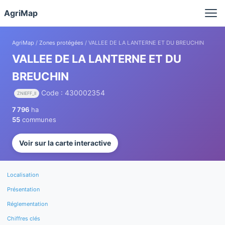
Panneau de gestion des cookies
AgriMap
AgriMap
/
Zones protégées
/ VALLEE DE LA LANTERNE ET DU BREUCHIN
VALLEE DE LA LANTERNE ET DU
BREUCHIN
Code : 430002354
ZNIEFF_II
7 796
ha
55
communes
Voir sur la carte interactive
Localisation
Présentation
Réglementation
Chiffres clés