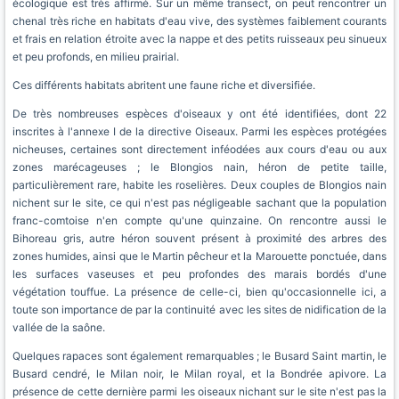
écologique est très affirmé. Sur un même transect, on peut rencontrer un
chenal très riche en habitats d'eau vive, des systèmes faiblement courants
et frais en relation étroite avec la nappe et des petits ruisseaux peu sinueux
et peu profonds, en milieu prairial.
Ces différents habitats abritent une faune riche et diversifiée.
De très nombreuses espèces d'oiseaux y ont été identifiées, dont 22
inscrites à l'annexe I de la directive Oiseaux. Parmi les espèces protégées
nicheuses, certaines sont directement inféodées aux cours d'eau ou aux
zones marécageuses ; le Blongios nain, héron de petite taille,
particulièrement rare, habite les roselières. Deux couples de Blongios nain
nichent sur le site, ce qui n'est pas négligeable sachant que la population
franc-comtoise n'en compte qu'une quinzaine. On rencontre aussi le
Bihoreau gris, autre héron souvent présent à proximité des arbres des
zones humides, ainsi que le Martin pêcheur et la Marouette ponctuée, dans
les surfaces vaseuses et peu profondes des marais bordés d'une
végétation touffue. La présence de celle-ci, bien qu'occasionnelle ici, a
toute son importance de par la continuité avec les sites de nidification de la
vallée de la saône.
Quelques rapaces sont également remarquables ; le Busard Saint martin, le
Busard cendré, le Milan noir, le Milan royal, et la Bondrée apivore. La
présence de cette dernière parmi les oiseaux nichant sur le site n'est pas la