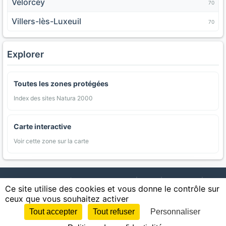
Velorcey
70
Villers-lès-Luxeuil
70
Explorer
Toutes les zones protégées
Index des sites Natura 2000
Carte interactive
Voir cette zone sur la carte
AgriMap — Données agricoles ouvertes
|
Carte
|
Communes
|
Ce site utilise des cookies et vous donne le contrôle sur
Appellations
|
Regions
|
Cultures
|
Zones protégées
|
Forets
|
ceux que vous souhaitez activer
Littoral
|
Espaces naturels
|
Statistiques
|
Contact
|
Mentions légales
|
Confidentialite
|
CGU
|
CGV
|
Cookies
Tout accepter
Tout refuser
Personnaliser
Sources : IGN, INSEE, Météo-France, SAFER, INRAE, BRGM, INAO, Ministère de