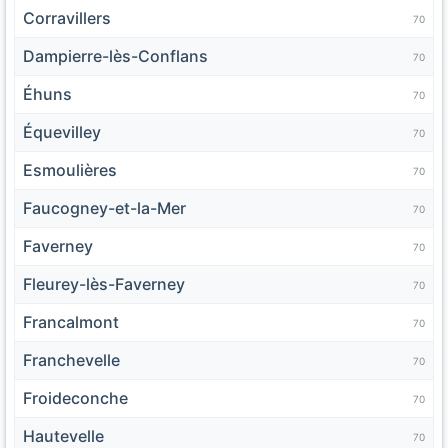
Corravillers
70
Dampierre-lès-Conflans
70
Éhuns
70
Équevilley
70
Esmoulières
70
Faucogney-et-la-Mer
70
Faverney
70
Fleurey-lès-Faverney
70
Francalmont
70
Franchevelle
70
Froideconche
70
Hautevelle
70