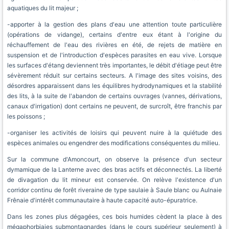
aquatiques du lit majeur ;
-apporter à la gestion des plans d'eau une attention toute particulière
(opérations de vidange), certains d'entre eux étant à l'origine du
réchauffement de l'eau des rivières en été, de rejets de matière en
suspension et de l'introduction d'espèces parasites en eau vive. Lorsque
les surfaces d'étang deviennent très importantes, le débit d'étiage peut être
sévèrement réduit sur certains secteurs. A l'image des sites voisins, des
désordres apparaissent dans les équilibres hydrodynamiques et la stabilité
des lits, à la suite de l'abandon de certains ouvrages (vannes, dérivations,
canaux d'irrigation) dont certains ne peuvent, de surcroît, être franchis par
les poissons ;
-organiser les activités de loisirs qui peuvent nuire à la quiétude des
espèces animales ou engendrer des modifications conséquentes du milieu.
Sur la commune d'Amoncourt, on observe la présence d'un secteur
dymamique de la Lanterne avec des bras actifs et déconnectés. La liberté
de divagation du lit mineur est conservée. On relève l'existence d'un
corridor continu de forêt riveraine de type saulaie à Saule blanc ou Aulnaie
Frênaie d'intérêt communautaire à haute capacité auto-épuratrice.
Dans les zones plus dégagées, ces bois humides cèdent la place à des
mégaphorbiaies submontagnardes (dans le cours supérieur seulement) à