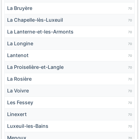
La Bruyère
70
La Chapelle-lès-Luxeuil
70
La Lanterne-et-les-Armonts
70
La Longine
70
Lantenot
70
La Proiselière-et-Langle
70
La Rosière
70
La Voivre
70
Les Fessey
70
Linexert
70
Luxeuil-les-Bains
70
Menoux
70