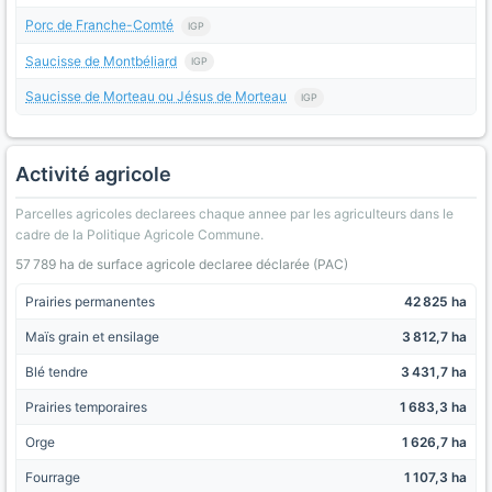
Porc de Franche-Comté
IGP
Saucisse de Montbéliard
IGP
Saucisse de Morteau ou Jésus de Morteau
IGP
Activité agricole
Parcelles agricoles declarees chaque annee par les agriculteurs dans le
cadre de la Politique Agricole Commune.
57 789 ha de surface agricole declaree déclarée (PAC)
Prairies permanentes
42 825 ha
Maïs grain et ensilage
3 812,7 ha
Blé tendre
3 431,7 ha
Prairies temporaires
1 683,3 ha
Orge
1 626,7 ha
Fourrage
1 107,3 ha