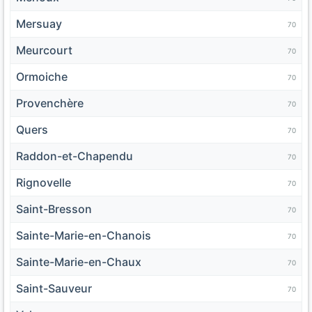
Mersuay
70
Meurcourt
70
Ormoiche
70
Provenchère
70
Quers
70
Raddon-et-Chapendu
70
Rignovelle
70
Saint-Bresson
70
Sainte-Marie-en-Chanois
70
Sainte-Marie-en-Chaux
70
Saint-Sauveur
70