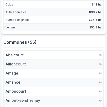
Colza
948 ha
Autres céréales
899,7 ha
Autres oléagineux
634,5 ha
Vergers
252,8 ha
Communes (55)
Abelcourt
70
Ailloncourt
70
Amage
70
Amance
70
Amoncourt
70
Amont-et-Effreney
70