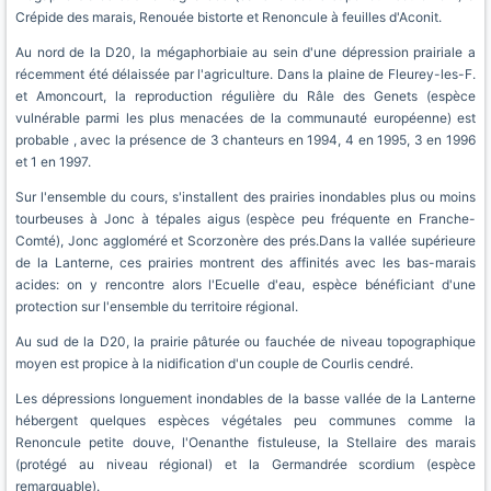
Crépide des marais, Renouée bistorte et Renoncule à feuilles d'Aconit.
Au nord de la D20, la mégaphorbiaie au sein d'une dépression prairiale a
récemment été délaissée par l'agriculture. Dans la plaine de Fleurey-les-F.
et Amoncourt, la reproduction régulière du Râle des Genets (espèce
vulnérable parmi les plus menacées de la communauté européenne) est
probable , avec la présence de 3 chanteurs en 1994, 4 en 1995, 3 en 1996
et 1 en 1997.
Sur l'ensemble du cours, s'installent des prairies inondables plus ou moins
tourbeuses à Jonc à tépales aigus (espèce peu fréquente en Franche-
Comté), Jonc aggloméré et Scorzonère des prés.Dans la vallée supérieure
de la Lanterne, ces prairies montrent des affinités avec les bas-marais
acides: on y rencontre alors l'Ecuelle d'eau, espèce bénéficiant d'une
protection sur l'ensemble du territoire régional.
Au sud de la D20, la prairie pâturée ou fauchée de niveau topographique
moyen est propice à la nidification d'un couple de Courlis cendré.
Les dépressions longuement inondables de la basse vallée de la Lanterne
hébergent quelques espèces végétales peu communes comme la
Renoncule petite douve, l'Oenanthe fistuleuse, la Stellaire des marais
(protégé au niveau régional) et la Germandrée scordium (espèce
remarquable).