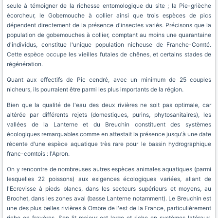
seule à témoigner de la richesse entomologique du site ; la Pie-grièche
écorcheur, le Gobemouche à collier ainsi que trois espèces de pics
dépendent directement de la présence d'insectes variés. Précisons que la
population de gobemouches à collier, comptant au moins une quarantaine
d'individus, constitue l'unique population nicheuse de Franche-Comté.
Cette espèce occupe les vieilles futaies de chênes, et certains stades de
régénération.
Quant aux effectifs de Pic cendré, avec un minimum de 25 couples
nicheurs, ils pourraient être parmi les plus importants de la région.
Bien que la qualité de l'eau des deux rivières ne soit pas optimale, car
altérée par différents rejets (domestiques, purins, phytosanitaires), les
vallées de la Lanterne et du Breuchin constituent des systèmes
écologiques remarquables comme en attestait la présence jusqu'à une date
récente d'une espèce aquatique très rare pour le bassin hydrographique
franc-comtois : l'Apron.
On y rencontre de nombreuses autres espèces animales aquatiques (parmi
lesquelles 22 poissons) aux exigences écologiques variées, allant de
l'Ecrevisse à pieds blancs, dans les secteurs supérieurs et moyens, au
Brochet, dans les zones aval (basse Lanterne notamment). Le Breuchin est
une des plus belles rivières à Ombre de l'est de la France, particulièrement
riche en frayères. Son lit majeur est large et riche en systèmes latéraux,